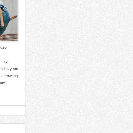
rdzo
,
lem z
 liczy się
skierowaną
kami,