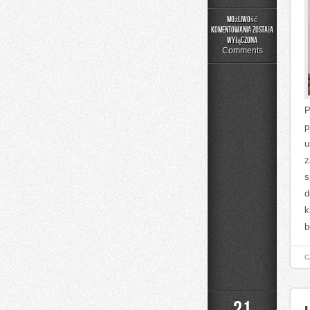
Możliwość
komentowania
została
Nowinki
wyłączona
Technologiczne
Comments
P
p
u
z
s
d
k
b
C