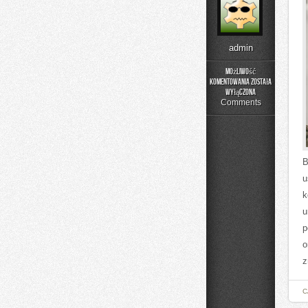
admin
Możliwość
komentowania
została
Alkohole
wyłączona
z
Comments
Podróży
B
u
k
u
p
o
z
C