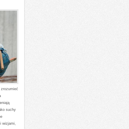
j zrozumieć
a
eniają
jako suchy
ne
i wizjami,