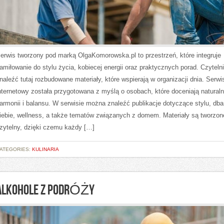
erwis tworzony pod marką OlgaKomorowska.pl to przestrzeń, które integruje
amiłowanie do stylu życia, kobiecej energii oraz praktycznych porad. Czytel
naleźć tutaj rozbudowane materiały, które wspierają w organizacji dnia. Serwi
nternetowy została przygotowana z myślą o osobach, które doceniają naturaln
armonii i balansu. W serwisie można znaleźć publikacje dotyczące stylu, dba
iebie, wellness, a także tematów związanych z domem. Materiały są tworzo
zytelny, dzięki czemu każdy […]
ATEGORIES:
KULINARIA
ALKOHOLE Z PODRÓŻY