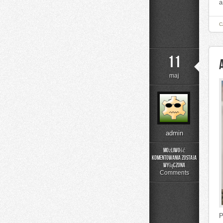
a
C
11
maj
admin
Możliwość
komentowania
została
Aktualności
wyłączona
i
Comments
Wydarzenia
P