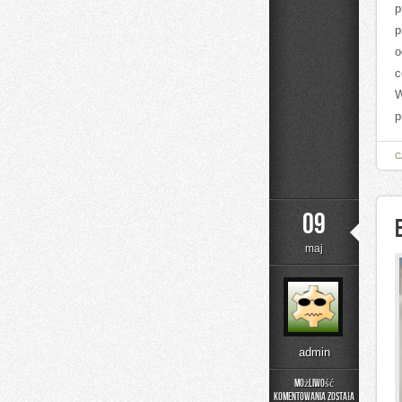
p
p
o
c
W
p
C
09
maj
admin
Możliwość
komentowania
została