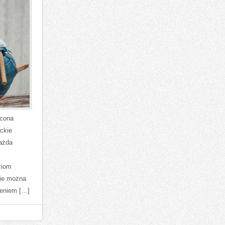
ęcona
ckie
każda
ziom
nie można
zeniem […]