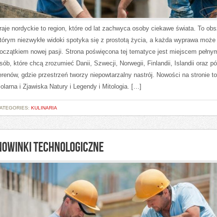
raje nordyckie to region, które od lat zachwyca osoby ciekawe świata. To obs
tórym niezwykłe widoki spotyka się z prostotą życia, a każda wyprawa może 
oczątkiem nowej pasji. Strona poświęcona tej tematyce jest miejscem pełny
sób, które chcą zrozumieć Danii, Szwecji, Norwegii, Finlandii, Islandii oraz 
erenów, gdzie przestrzeń tworzy niepowtarzalny nastrój. Nowości na stronie t
olarna i Zjawiska Natury i Legendy i Mitologia. […]
ATEGORIES:
KULINARIA
NOWINKI TECHNOLOGICZNE