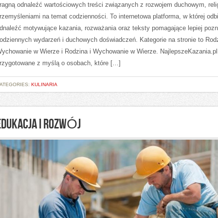
ragną odnaleźć wartościowych treści związanych z rozwojem duchowym, relig
rzemyśleniami na temat codzienności. To internetowa platforma, w której od
dnaleźć motywujące kazania, rozważania oraz teksty pomagające lepiej poz
odziennych wydarzeń i duchowych doświadczeń. Kategorie na stronie to Rodz
ychowanie w Wierze i Rodzina i Wychowanie w Wierze. NajlepszeKazania.pl
rzygotowane z myślą o osobach, które […]
ATEGORIES:
KULINARIA
EDUKACJA I ROZWÓJ