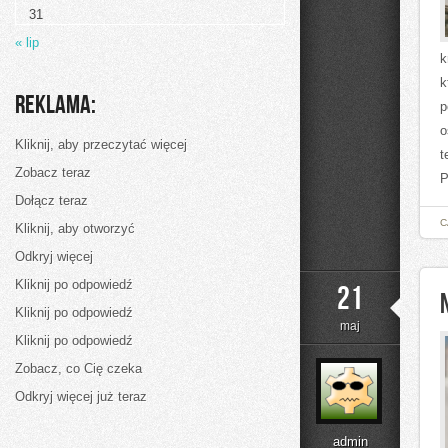
31
« lip
k
k
Reklama:
p
o
Kliknij, aby przeczytać więcej
t
Zobacz teraz
P
Dołącz teraz
C
Kliknij, aby otworzyć
Odkryj więcej
Kliknij po odpowiedź
21
Kliknij po odpowiedź
maj
Kliknij po odpowiedź
Zobacz, co Cię czeka
Odkryj więcej już teraz
admin