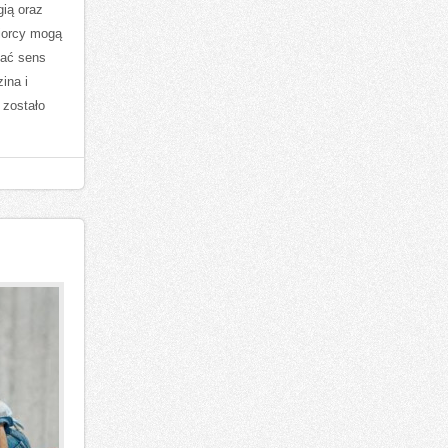
ią oraz
biorcy mogą
nać sens
ina i
 zostało