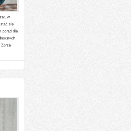
zar, w
stać się
m porad dla
północnych
o Zorza