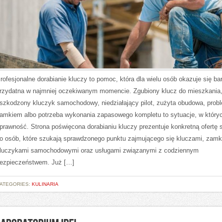
rofesjonalne dorabianie kluczy to pomoc, która dla wielu osób okazuje się ba
rzydatna w najmniej oczekiwanym momencie. Zgubiony klucz do mieszkania
szkodzony kluczyk samochodowy, niedziałający pilot, zużyta obudowa, prob
amkiem albo potrzeba wykonania zapasowego kompletu to sytuacje, w których
prawność. Strona poświęcona dorabianiu kluczy prezentuje konkretną ofertę 
o osób, które szukają sprawdzonego punktu zajmującego się kluczami, zam
luczykami samochodowymi oraz usługami związanymi z codziennym
ezpieczeństwem. Już […]
ATEGORIES:
KULINARIA