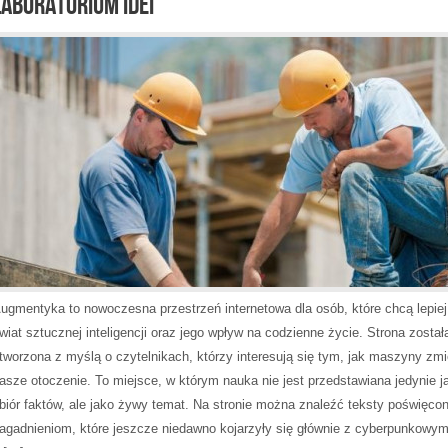
LABORATORIUM IDEI
ugmentyka to nowoczesna przestrzeń internetowa dla osób, które chcą lepie
wiat sztucznej inteligencji oraz jego wpływ na codzienne życie. Strona został
tworzona z myślą o czytelnikach, którzy interesują się tym, jak maszyny zmi
asze otoczenie. To miejsce, w którym nauka nie jest przedstawiana jedynie 
biór faktów, ale jako żywy temat. Na stronie można znaleźć teksty poświęco
agadnieniom, które jeszcze niedawno kojarzyły się głównie z cyberpunkowym