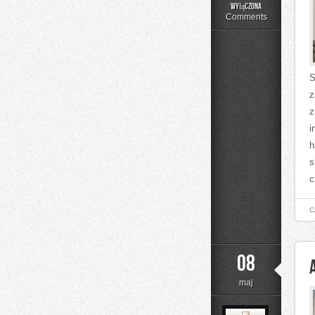
Edukacja
wyłączona
i
Comments
Rozwój
S
z
z
i
h
s
c
C
08
maj