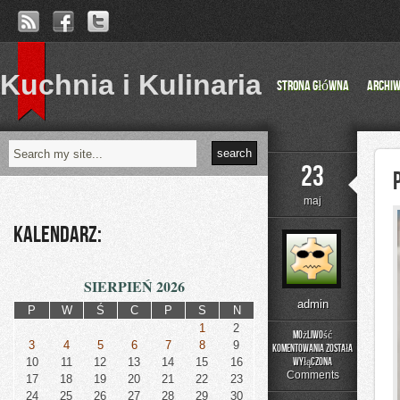
Kuchnia i Kulinaria
Strona główna
Archi
23
maj
Kalendarz:
SIERPIEŃ 2026
admin
P
W
Ś
C
P
S
N
1
2
Możliwość
3
4
5
6
7
8
9
komentowania
została
Pytania
10
11
12
13
14
15
16
wyłączona
od
Comments
17
18
19
20
21
22
23
czytelników
24
25
26
27
28
29
30