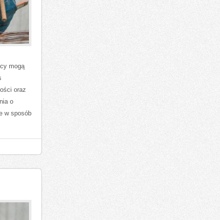
nicy mogą
s
ości oraz
nia o
ne w sposób