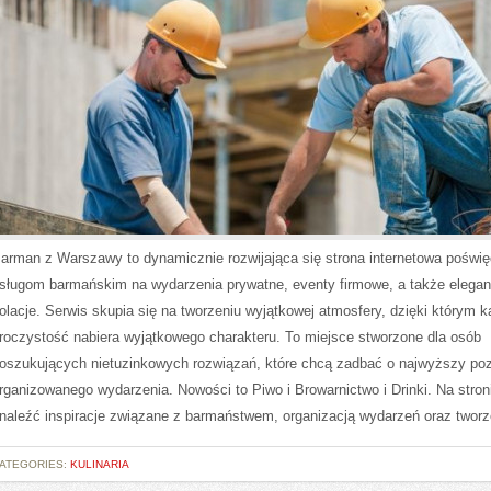
arman z Warszawy to dynamicznie rozwijająca się strona internetowa poświ
sługom barmańskim na wydarzenia prywatne, eventy firmowe, a także elegan
olacje. Serwis skupia się na tworzeniu wyjątkowej atmosfery, dzięki którym 
roczystość nabiera wyjątkowego charakteru. To miejsce stworzone dla osób
oszukujących nietuzinkowych rozwiązań, które chcą zadbać o najwyższy po
rganizowanego wydarzenia. Nowości to Piwo i Browarnictwo i Drinki. Na stro
naleźć inspiracje związane z barmaństwem, organizacją wydarzeń oraz twor
ATEGORIES:
KULINARIA