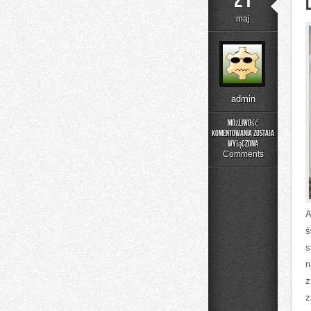
21
maj
admin
Możliwość
komentowania
została
Laboratorium
wyłączona
Idei
Comments
A
ś
s
n
z
z