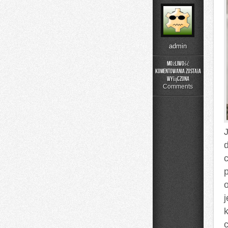
admin
Możliwość
komentowania
została
Domowe
wyłączona
Produkty
Comments
i
Przetwory