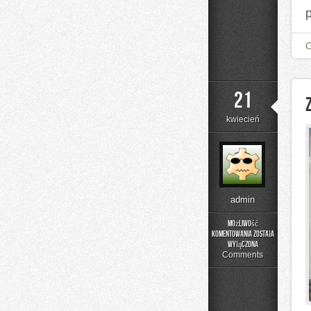
21
kwiecień
admin
Możliwość
komentowania
została
Zdrowy
wyłączona
Styl
Comments
Życia