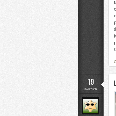
t
c
K
p
19
kwiecień