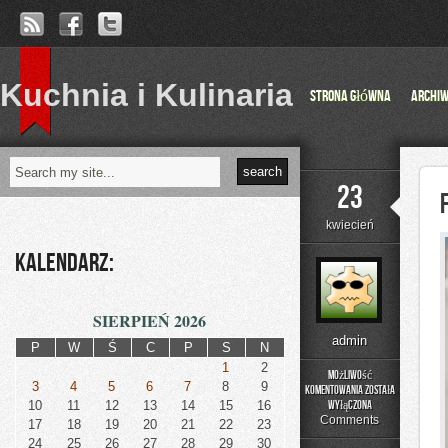
Kuchnia i Kulinaria
Strona główna
Archi
23
kwiecień
Kalendarz:
SIERPIEŃ 2026
admin
P
W
Ś
C
P
S
N
1
2
Możliwość
3
4
5
6
7
8
9
komentowania
została
Fotografia
10
11
12
13
14
15
16
wyłączona
i
Comments
17
18
19
20
21
22
23
Film
24
25
26
27
28
29
30