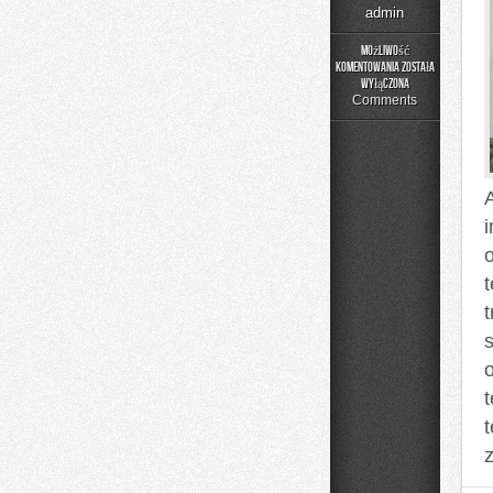
admin
Możliwość
komentowania
została
Luksus
wyłączona
i
Comments
Premium