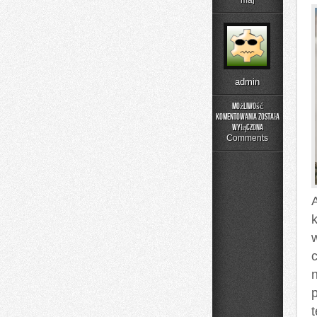
maj
admin
Możliwość
komentowania
została
Laboratorium
wyłączona
Idei
Comments
k
c