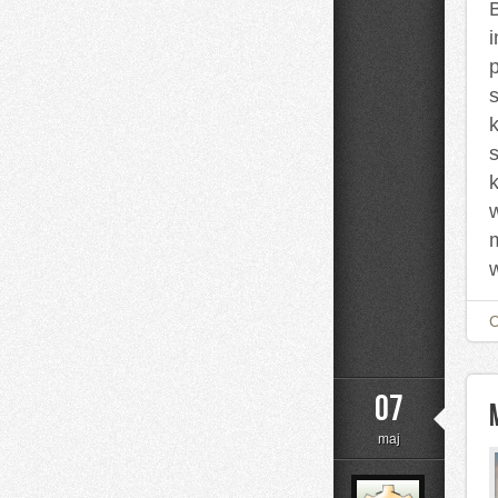
07
maj