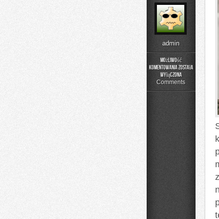
admin
Możliwość
komentowania
została
Edukacja
wyłączona
i
Comments
Rozwój
k
m
p