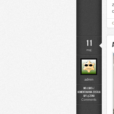
11
maj
admin
Możliwość
komentowania
została
Aktualności
wyłączona
i
Comments
Wydarzenia