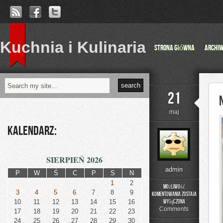
Kuchnia i Kulinaria
Strona główna
Archi
21
maj
Kalendarz:
SIERPIEŃ 2026
admin
P
W
Ś
C
P
S
N
1
2
Możliwość
3
4
5
6
7
8
9
komentowania
została
Nowinki
10
11
12
13
14
15
16
wyłączona
Technologiczne
Comments
17
18
19
20
21
22
23
24
25
26
27
28
29
30