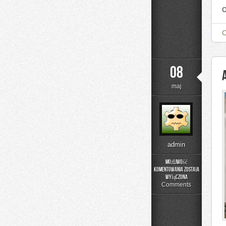
08
maj
admin
Możliwość
komentowania
została
Alkohole
wyłączona
z
Comments
Podróży