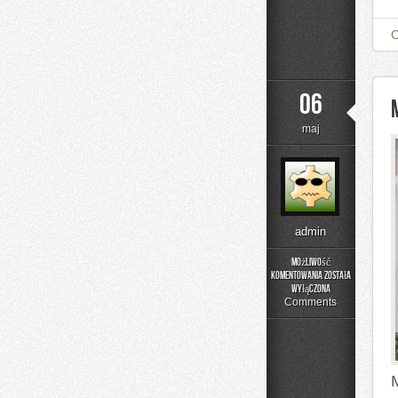
06
maj
admin
Możliwość
komentowania
została
Motoryzacja
wyłączona
Comments