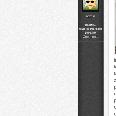
admin
Możliwość
komentowania
została
Monitoring
wyłączona
i
Comments
Bezpieczeństwo
Fizyczne
p