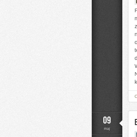
09
maj