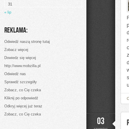
Krok
31
po
Kroku
« lip
Reklama:
Odwiedź naszą stronę tutaj
Zobacz więcej
Dowiedz się więcej
http://www.mobzilla.pl
Odwiedź nas
Sprawdź szczegóły
Zobacz, co Cię czeka
Kliknij po odpowiedź
Odkryj więcej już teraz
Zobacz, co Cię czeka
03