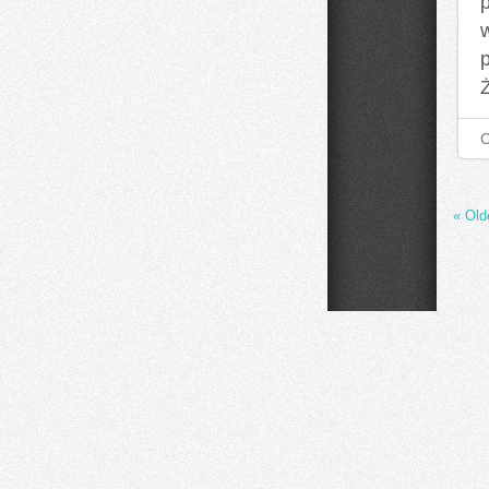
p
« Old