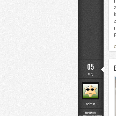
05
maj
admin
Możliwość