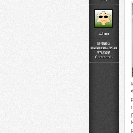
admin
Możliwość
komentowania
została
Pytania
wyłączona
od
Comments
czytelników
N