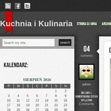
Kuchnia i Kulinaria
Strona główna
Archi
04
czerwiec
Kalendarz:
SIERPIEŃ 2026
admin
P
W
Ś
C
P
S
N
1
2
Możliwość
3
4
5
6
7
8
9
komentowania
została
DIY
10
11
12
13
14
15
16
wyłączona
–
Comments
17
18
19
20
21
22
23
Projekty
24
25
26
27
28
29
30