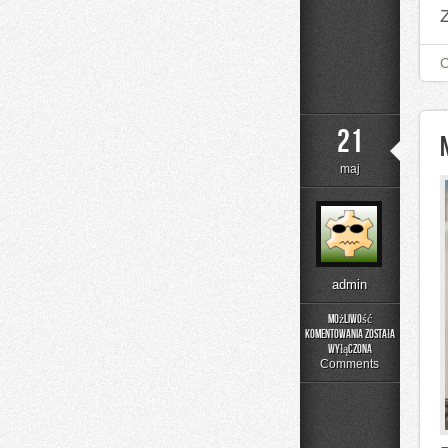
Z
21
maj
admin
Możliwość
komentowania
została
Nowinki
wyłączona
Technologiczne
Comments