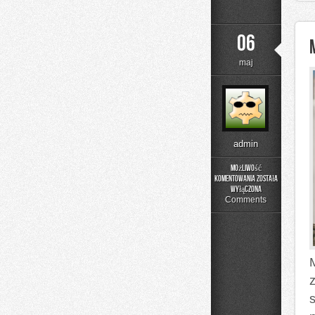
06
maj
admin
Możliwość
komentowania
została
Motoryzacja
wyłączona
Comments