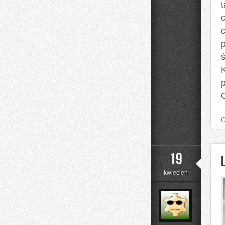
t
c
K
p
19
kwiecień