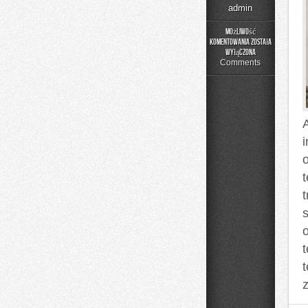
admin
Możliwość
komentowania
została
Luksus
wyłączona
i
Comments
Premium