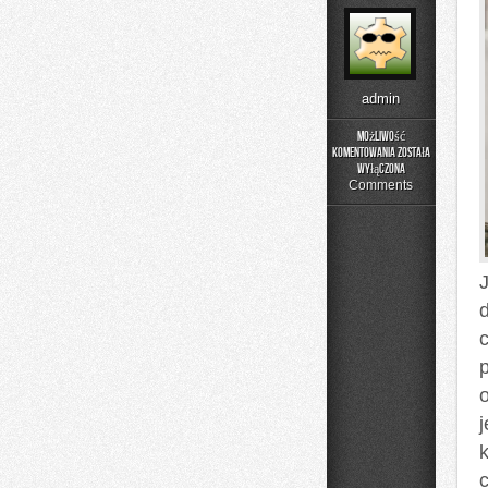
admin
Możliwość
komentowania
została
Domowe
wyłączona
Produkty
Comments
i
Przetwory