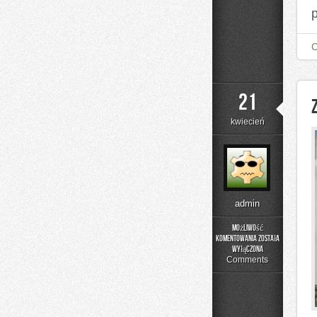
21
kwiecień
admin
Możliwość
komentowania
została
Zdrowy
wyłączona
Styl
Comments
Życia