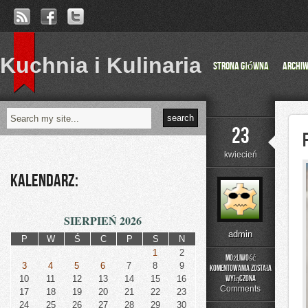
Kuchnia i Kulinaria
Strona główna
Archi
23
kwiecień
Kalendarz:
SIERPIEŃ 2026
admin
P
W
Ś
C
P
S
N
1
2
Możliwość
3
4
5
6
7
8
9
komentowania
została
Fotografia
10
11
12
13
14
15
16
wyłączona
i
Comments
17
18
19
20
21
22
23
Film
24
25
26
27
28
29
30