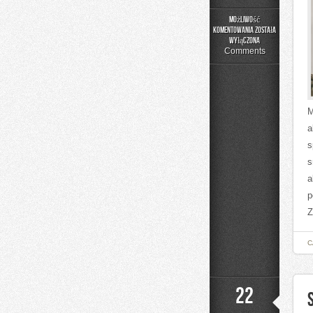
Możliwość
komentowania
została
Bezpieczeństwo
wyłączona
i
Comments
Ochrona
M
a
s
s
a
p
Z
C
22