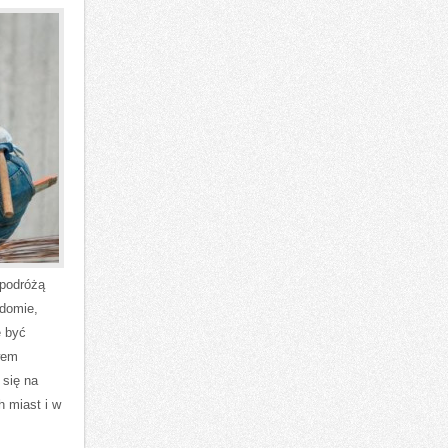
 podróżą
adomie,
e być
wem
 się na
 miast i w