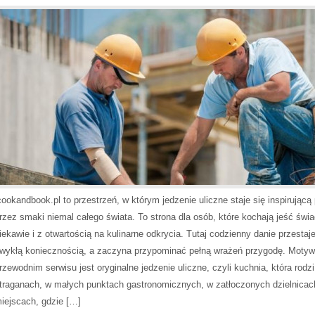
cookandbook.pl to przestrzeń, w którym jedzenie uliczne staje się inspirującą
rzez smaki niemal całego świata. To strona dla osób, które kochają jeść świ
iekawie i z otwartością na kulinarne odkrycia. Tutaj codzienny danie przestaj
wykłą koniecznością, a zaczyna przypominać pełną wrażeń przygodę. Moty
rzewodnim serwisu jest oryginalne jedzenie uliczne, czyli kuchnia, która rodzi
traganach, w małych punktach gastronomicznych, w zatłoczonych dzielnicach
iejscach, gdzie […]