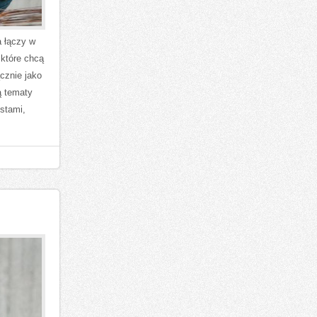
 łączy w
 które chcą
ącznie jako
ą tematy
stami,