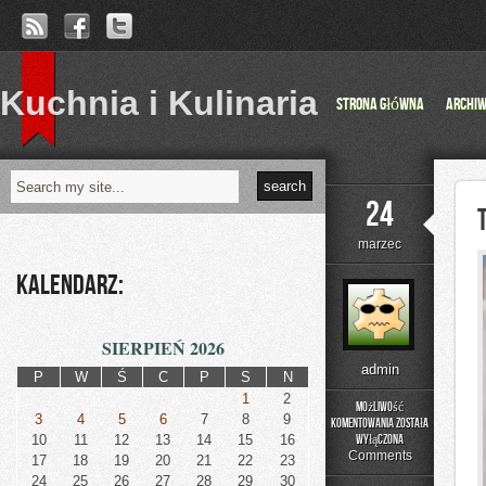
Kuchnia i Kulinaria
Strona główna
Archi
24
marzec
Kalendarz:
SIERPIEŃ 2026
admin
P
W
Ś
C
P
S
N
1
2
Możliwość
3
4
5
6
7
8
9
komentowania
została
Trasy
10
11
12
13
14
15
16
wyłączona
Bikepackingowe
Comments
17
18
19
20
21
22
23
24
25
26
27
28
29
30