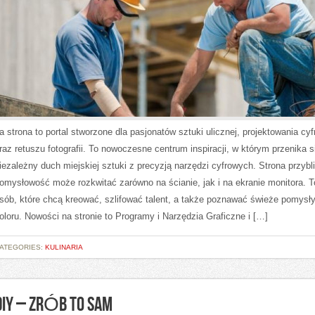
a strona to portal stworzone dla pasjonatów sztuki ulicznej, projektowania cy
raz retuszu fotografii. To nowoczesne centrum inspiracji, w którym przenika s
iezależny duch miejskiej sztuki z precyzją narzędzi cyfrowych. Strona przybl
omysłowość może rozkwitać zarówno na ścianie, jak i na ekranie monitora. To
sób, które chcą kreować, szlifować talent, a także poznawać świeże pomysł
oloru. Nowości na stronie to Programy i Narzędzia Graficzne i […]
ATEGORIES:
KULINARIA
DIY – ZRÓB TO SAM