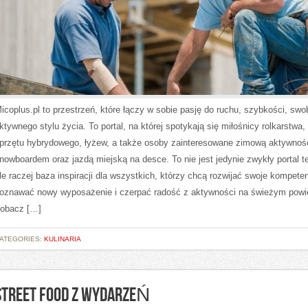
icoplus.pl to przestrzeń, które łączy w sobie pasję do ruchu, szybkości, swo
ktywnego stylu życia. To portal, na której spotykają się miłośnicy rolkarstwa,
przętu hybrydowego, łyżew, a także osoby zainteresowane zimową aktywnoś
nowboardem oraz jazdą miejską na desce. To nie jest jedynie zwykły portal 
le raczej baza inspiracji dla wszystkich, którzy chcą rozwijać swoje kompeten
oznawać nowy wyposażenie i czerpać radość z aktywności na świeżym powie
obacz […]
ATEGORIES:
KULINARIA
STREET FOOD Z WYDARZEŃ