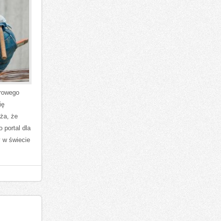
frowego
ię
iża, że
 portal dla
y w świecie