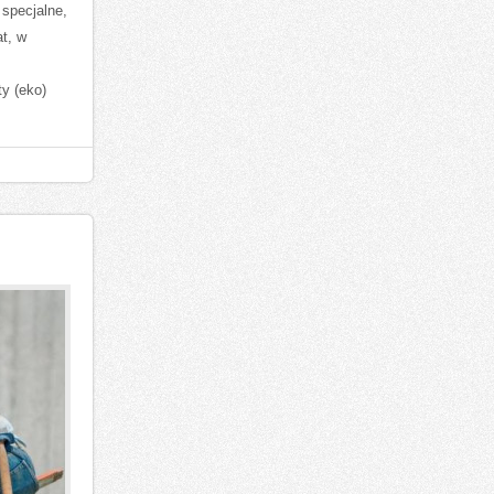
 specjalne,
t, w
y (eko)