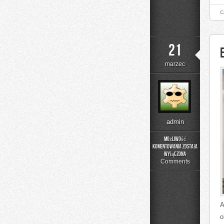
C
21
marzec
admin
Możliwość
komentowania
została
Eventy
wyłączona
Firmowe
Comments
A
o