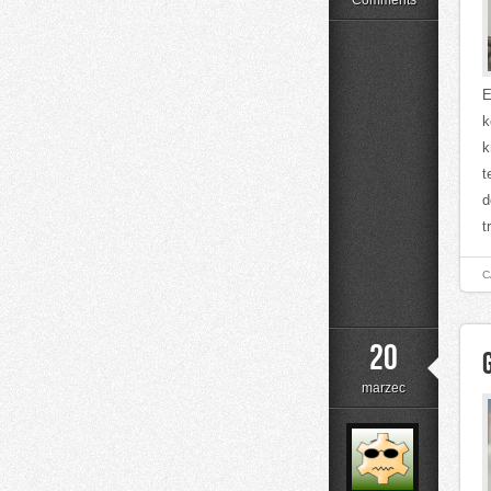
Comments
E
k
k
t
d
t
C
20
marzec