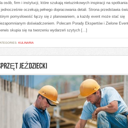
la osób, firm i instytucji, które szukają nietuzinkowych inspiracji na spotkania
 jednocześnie oczekują pełnego dopracowania detali. Strona przedstawia świa
tórym pomysłowość łączy się z planowaniem, a każdy event może stać się
iezapomnianym doświadczeniem. Polecam Porady Ekspertów i Zielone Event
erwis skupia się na tworzeniu wydarzeń szytych […]
ATEGORIES:
KULINARIA
SPRZĘT JEŹDZIECKI