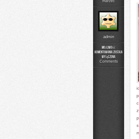
marzec
admin
Możliwość
komentowania
została
Street
wyłączona
Food
Comments
z
Wydarzeń
i
p
c
z
p
s
m