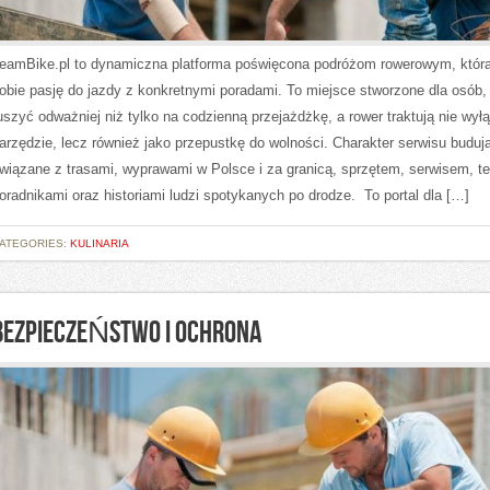
eamBike.pl to dynamiczna platforma poświęcona podróżom rowerowym, która
obie pasję do jazdy z konkretnymi poradami. To miejsce stworzone dla osób,
uszyć odważniej niż tylko na codzienną przejażdżkę, a rower traktują nie wył
arzędzie, lecz również jako przepustkę do wolności. Charakter serwisu buduj
wiązane z trasami, wyprawami w Polsce i za granicą, sprzętem, serwisem, te
oradnikami oraz historiami ludzi spotykanych po drodze. To portal dla […]
ATEGORIES:
KULINARIA
BEZPIECZEŃSTWO I OCHRONA