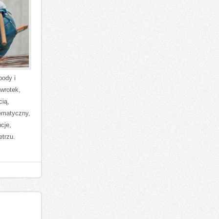
body i
 wrotek,
cią,
tematyczny,
cje,
trzu.