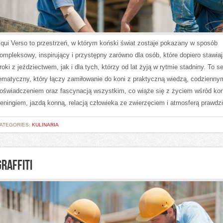
qui Verso to przestrzeń, w którym koński świat zostaje pokazany w sposób
ompleksowy, inspirujący i przystępny zarówno dla osób, które dopiero stawia
roki z jeździectwem, jak i dla tych, którzy od lat żyją w rytmie stadniny. To s
ematyczny, który łączy zamiłowanie do koni z praktyczną wiedzą, codzienny
oświadczeniem oraz fascynacją wszystkim, co wiąże się z życiem wśród kon
reningiem, jazdą konną, relacją człowieka ze zwierzęciem i atmosferą prawdz
ATEGORIES:
KULINARIA
GRAFFITI