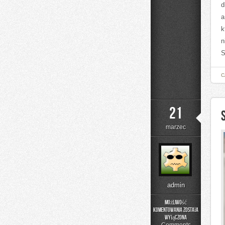
d
a
k
n
S
C
21
marzec
admin
Możliwość
komentowania
została
Sprzęt
wyłączona
Jeździecki