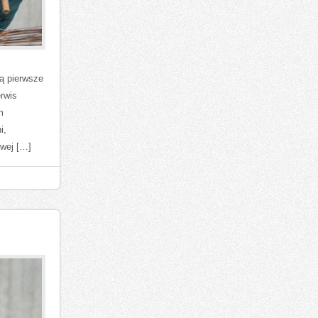
ją pierwsze
erwis
m
i,
iwej […]