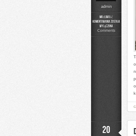
admin
Możliwość
komentowania
została
Graffiti
wyłączona
Comments
T
o
n
p
o
k
C
20