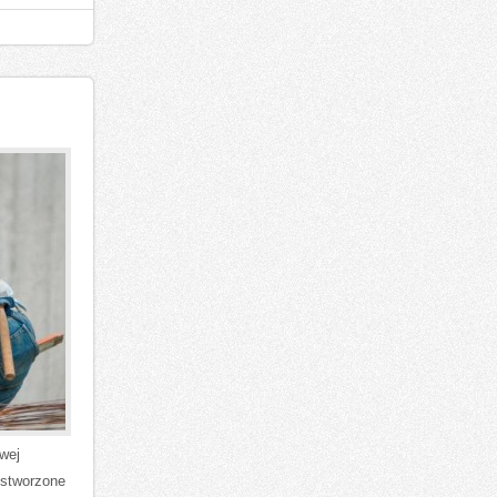
owej
 stworzone