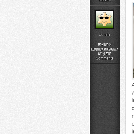
marzec
admin
Możliwość
komentowania
została
Agroturystyka
wyłączona
poza
Comments
utartym
szlakiem