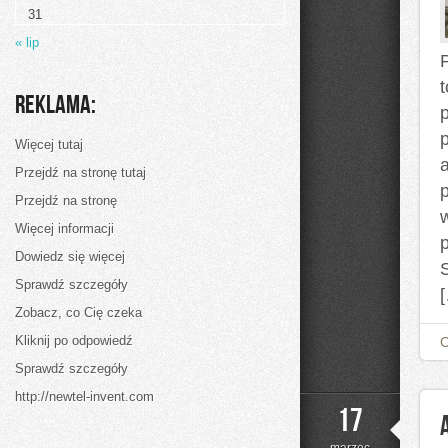
31
« lip
t
Reklama:
p
Więcej tutaj
Przejdź na stronę tutaj
p
Przejdź na stronę
Więcej informacji
Dowiedz się więcej
Sprawdź szczegóły
Zobacz, co Cię czeka
Kliknij po odpowiedź
Sprawdź szczegóły
http://newtel-invent.com
17