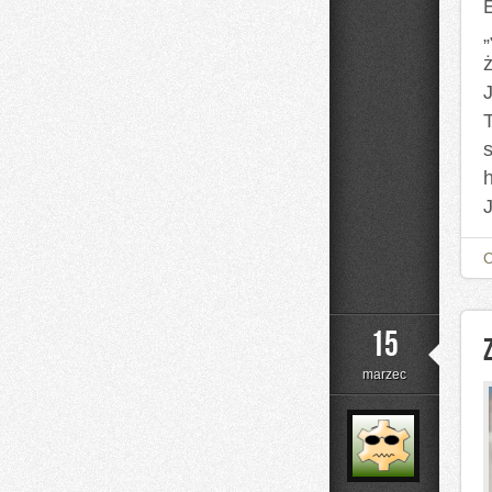
„
ż
J
s
15
marzec