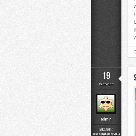
19
czerwiec
admin
Możliwość
komentowania
została