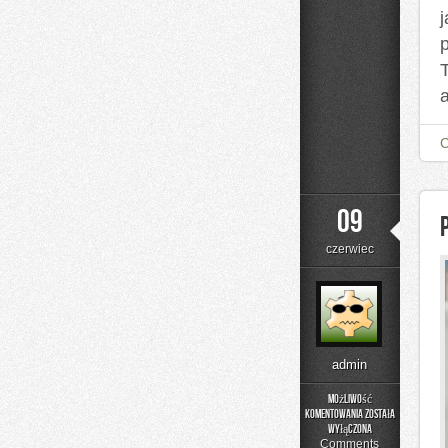
a
09
czerwiec
admin
Możliwość
komentowania
została
Podstawy
wyłączona
Matematyki
Comments