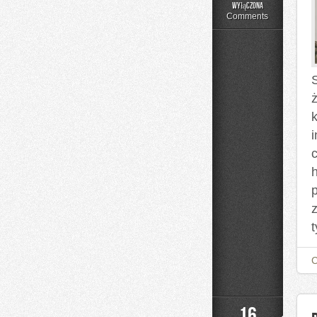
Czytelnicze
wyłączona
Artykuły
Comments
ż
h
t
16