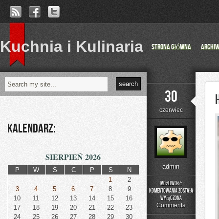
Kuchnia i Kulinaria
Strona główna
Archi
30
czerwiec
Kalendarz:
SIERPIEŃ 2026
admin
P
W
Ś
C
P
S
N
1
2
Możliwość
3
4
5
6
7
8
9
komentowania
została
Historia
10
11
12
13
14
15
16
wyłączona
Przemysłu
Comments
17
18
19
20
21
22
23
24
25
26
27
28
29
30