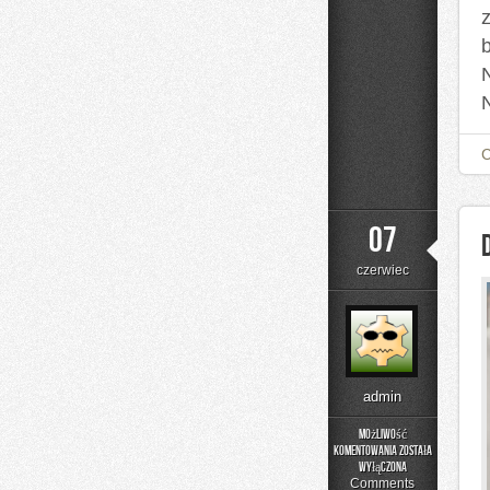
07
czerwiec
admin
Możliwość
komentowania
została
DIY
wyłączona
–
Comments