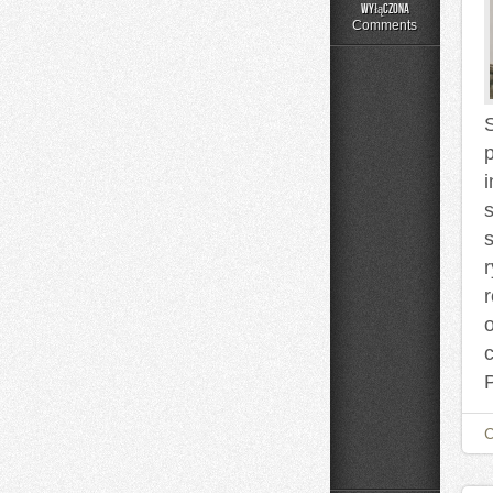
Moda
wyłączona
Plus
Comments
Size
na
Co
Dzień
s