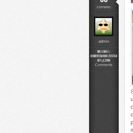
czerwiec
admin
Możliwość
komentowania
została
Menu
wyłączona
i
Comments
Catering