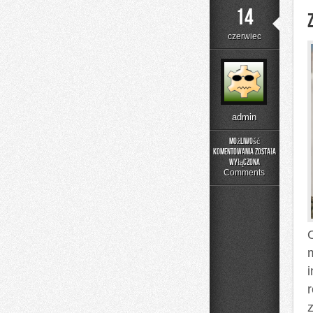
14
czerwiec
admin
Możliwość
komentowania
została
Zapachowe
wyłączona
Inspiracje
Comments
O