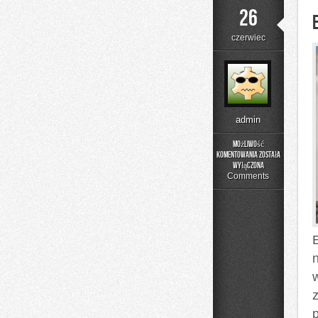
26
czerwiec
admin
Możliwość
komentowania
została
Edukacja
wyłączona
i
Comments
Styl
Życia