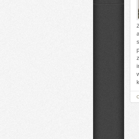
Domowe
Mieszanki
i
Nalewki
Z
z
k