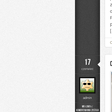
P
17
czerwiec
admin
Możliwość
komentowania
została