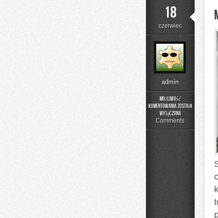
18
czerwiec
admin
Możliwość
komentowania
została
Moda
wyłączona
i
Comments
Uroda