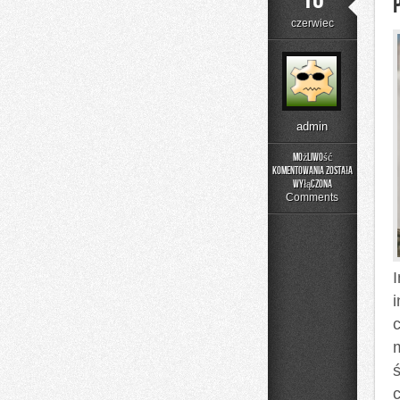
czerwiec
admin
Możliwość
komentowania
została
Poradniki
wyłączona
Użytkownika
Comments