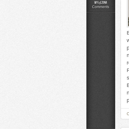
Składniki
wyłączona
pod
Comments
lupą
B
p
s