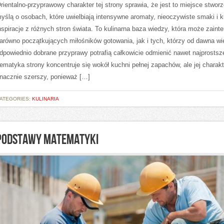
rientalno-przyprawowy charakter tej strony sprawia, że jest to miejsce stwor
yślą o osobach, które uwielbiają intensywne aromaty, nieoczywiste smaki i k
nspiracje z różnych stron świata. To kulinarna baza wiedzy, która może zaint
arówno początkujących miłośników gotowania, jak i tych, którzy od dawna wi
dpowiednio dobrane przyprawy potrafią całkowicie odmienić nawet najprostsz
ematyka strony koncentruje się wokół kuchni pełnej zapachów, ale jej charakt
nacznie szerszy, ponieważ […]
ATEGORIES:
KULINARIA
PODSTAWY MATEMATYKI