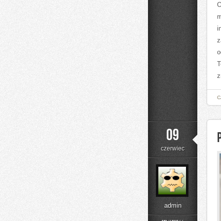
O
m
i
z
o
T
z
C
09
czerwiec
admin