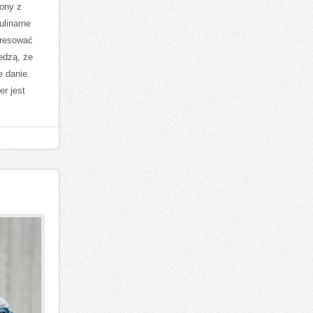
zony z
ulinarne
eresować
edzą, że
e danie.
er jest