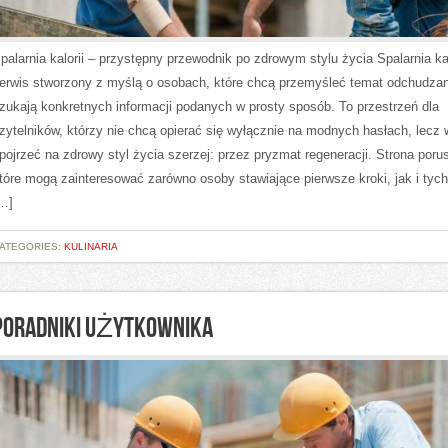
palarnia kalorii – przystępny przewodnik po zdrowym stylu życia Spalarnia kal
erwis stworzony z myślą o osobach, które chcą przemyśleć temat odchudzan
zukają konkretnych informacji podanych w prosty sposób. To przestrzeń dla
zytelników, którzy nie chcą opierać się wyłącznie na modnych hasłach, lecz 
pojrzeć na zdrowy styl życia szerzej: przez pryzmat regeneracji. Strona poru
tóre mogą zainteresować zarówno osoby stawiające pierwsze kroki, jak i tych
…]
ATEGORIES:
KULINARIA
PORADNIKI UŻYTKOWNIKA