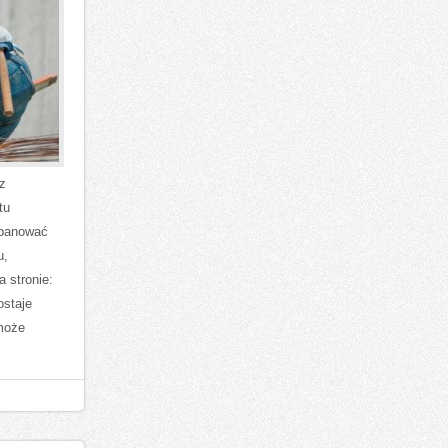
z
tu
opanować
u,
 stronie:
ostaje
może