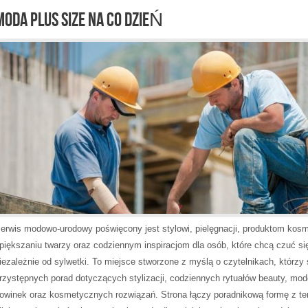
MODA PLUS SIZE NA CO DZIEŃ
erwis modowo-urodowy poświęcony jest stylowi, pielęgnacji, produktom ko
piększaniu twarzy oraz codziennym inspiracjom dla osób, które chcą czuć si
iezależnie od sylwetki. To miejsce stworzone z myślą o czytelnikach, którzy
rzystępnych porad dotyczących stylizacji, codziennych rytuałów beauty, mo
owinek oraz kosmetycznych rozwiązań. Strona łączy poradnikową formę z t