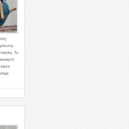
tóry
żyteczny.
ematykę. To
tawowych
 także
ntuje