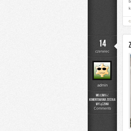
b
k
C
14
czerwiec
admin
Możliwość
komentowania
została
Zapachowe
wyłączona
Inspiracje
Comments