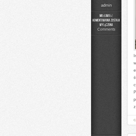
admin
Możliwość
komentowania
została
Poradniki
wyłączona
Użytkownika
Comments
I
w
e
ś
c
P
p
z
C