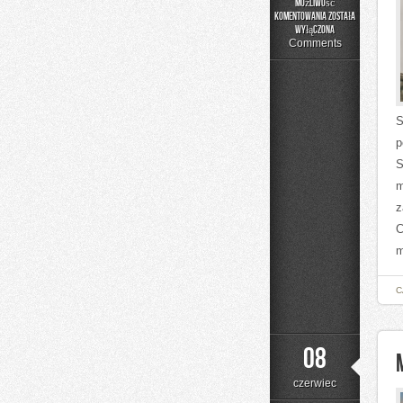
Możliwość
komentowania
została
Podstawy
wyłączona
Matematyki
Comments
S
p
S
m
z
C
m
C
08
czerwiec