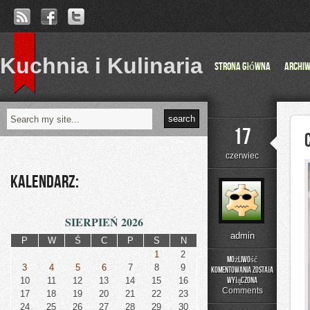
Kuchnia i Kulinaria
Strona główna
Archi
17
czerwiec
Kalendarz:
SIERPIEŃ 2026
admin
P
W
Ś
C
P
S
N
1
2
Możliwość
3
4
5
6
7
8
9
komentowania
została
Czytelnicze
10
11
12
13
14
15
16
wyłączona
Artykuły
Comments
17
18
19
20
21
22
23
24
25
26
27
28
29
30