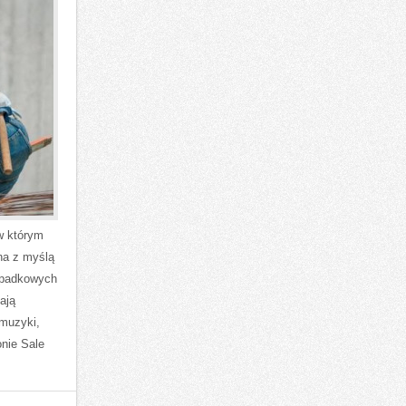
w którym
na z myślą
ypadkowych
ają
 muzyki,
onie Sale