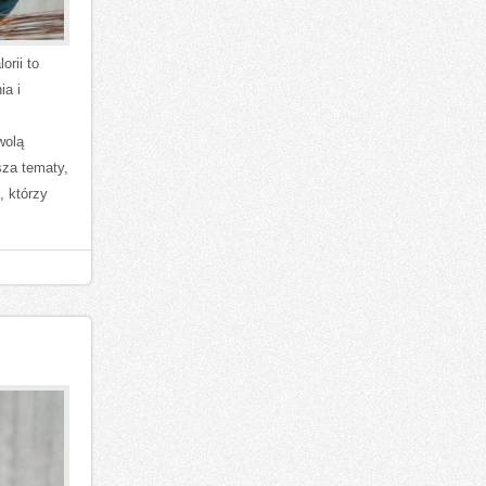
orii to
ia i
wolą
sza tematy,
, którzy