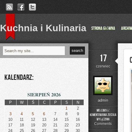
Kuchnia i Kulinaria
Strona główna
Archi
17
czerwiec
Kalendarz:
SIERPIEŃ 2026
admin
P
W
Ś
C
P
S
N
1
2
Możliwość
3
4
5
6
7
8
9
komentowania
została
Czytelnicze
10
11
12
13
14
15
16
wyłączona
Artykuły
Comments
17
18
19
20
21
22
23
24
25
26
27
28
29
30