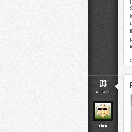
l
t
03
czerwiec
admin