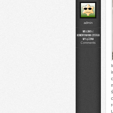
admin
Możliwość
komentowania
została
Poradniki
wyłączona
Użytkownika
Comments