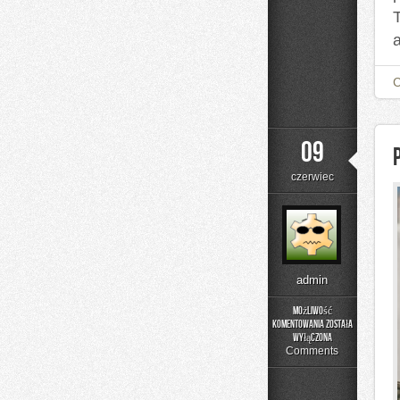
a
09
czerwiec
admin
Możliwość
komentowania
została
Podstawy
wyłączona
Matematyki
Comments