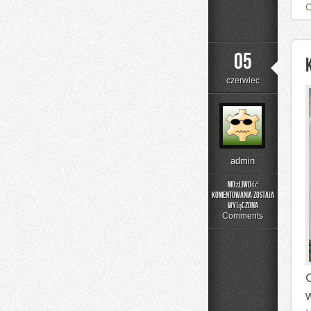
05
czerwiec
admin
Możliwość
komentowania
została
Kolej
wyłączona
w
Comments
Europie