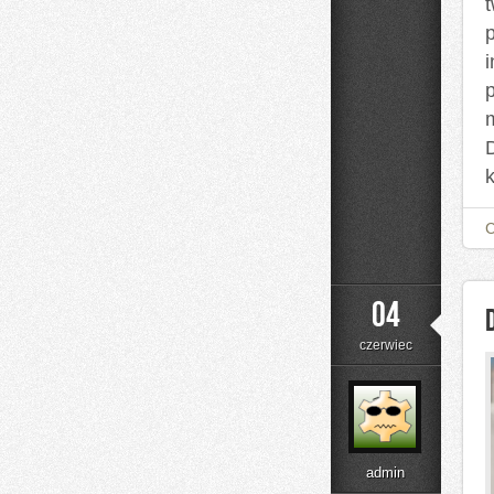
i
04
czerwiec
admin