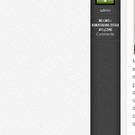
admin
Możliwość
komentowania
została
Fotografia
wyłączona
Comments
e
d
u