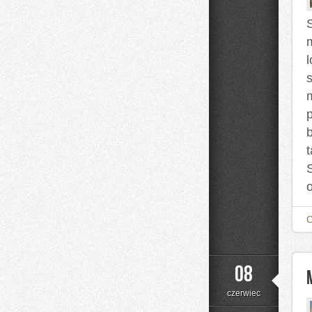
08
czerwiec