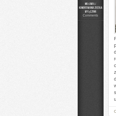
Możliwość
komentowania
została
DIY
wyłączona
–
Comments
Projekty
Krok
po
Kroku