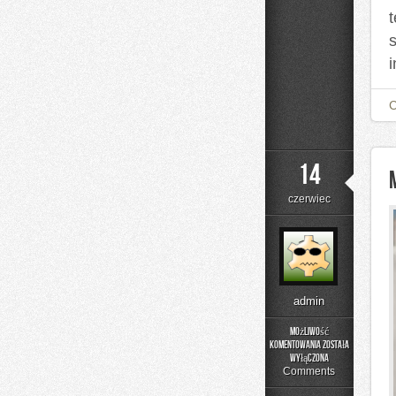
14
czerwiec
admin
Możliwość
komentowania
została
Moda
wyłączona
Plus
Comments
Size