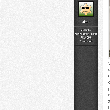
admin
Możliwość
komentowania
została
Menu
wyłączona
i
Comments
Catering