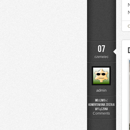
07
czerwiec
admin
Możliwość
komentowania
została
DIY
wyłączona
–
Comments
Domowe
Mieszanki
i