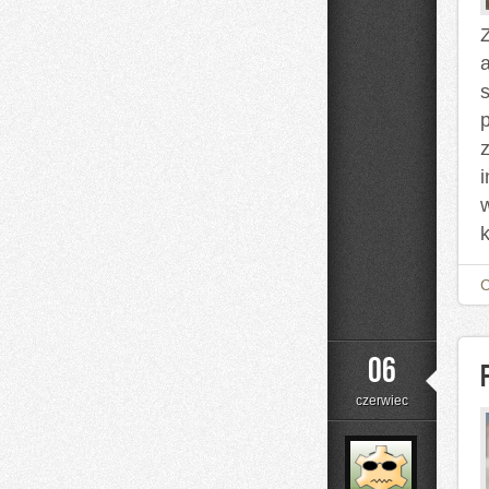
Nalewki
Z
z
k
06
czerwiec