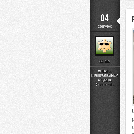
04
czerwiec
admin
Możliwość
komentowania
została
Poradnik
wyłączona
Prania
Comments