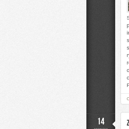
na
Co
Dzień
s
14