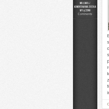
Możliwość
komentowania
została
Poradnik
wyłączona
Rodzica
Comments
B