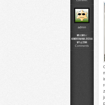
czerwiec
admin
Możliwość
komentowania
została
Zapachowe
wyłączona
Inspiracje
Comments
O