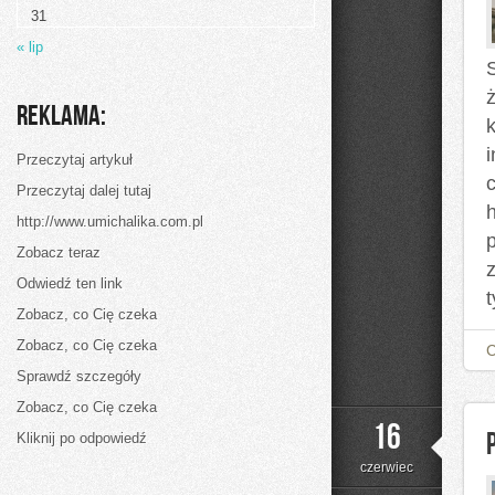
31
« lip
ż
Reklama:
Przeczytaj artykuł
Przeczytaj dalej tutaj
h
http://www.umichalika.com.pl
Zobacz teraz
Odwiedź ten link
t
Zobacz, co Cię czeka
Zobacz, co Cię czeka
Sprawdź szczegóły
Zobacz, co Cię czeka
16
Kliknij po odpowiedź
czerwiec