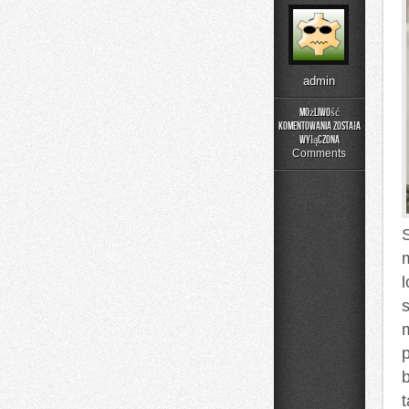
admin
Możliwość
komentowania
została
Podstawy
wyłączona
Matematyki
Comments