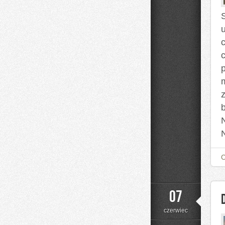
07
czerwiec