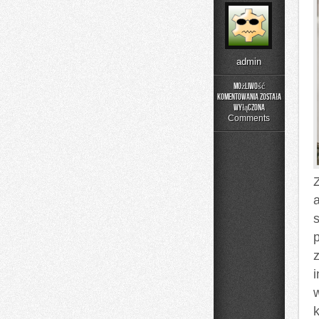
admin
Możliwość
komentowania
została
DIY
wyłączona
–
Comments
Domowe
Mieszanki
i
Nalewki
Z
z
k