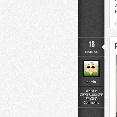
t
16
czerwiec
admin
Możliwość
komentowania
została
Poradniki
wyłączona
Użytkownika
Comments