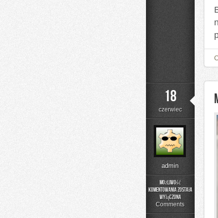
18
czerwiec
admin
Możliwość
komentowania
została
Moda
wyłączona
i
Comments
Uroda