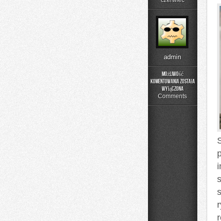
czerwiec
admin
Możliwość
komentowania
została
Moda
wyłączona
Plus
Comments
Size
na
Co
Dzień
s