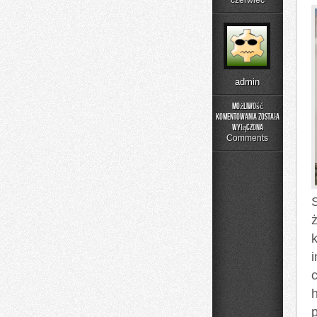
czerwiec
admin
Możliwość
komentowania
została
Czytelnicze
wyłączona
Artykuły
Comments
ż
h