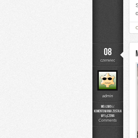
08
czerwiec
admin
Możliwość
komentowania
została
Menu
wyłączona
i
Comments
Catering