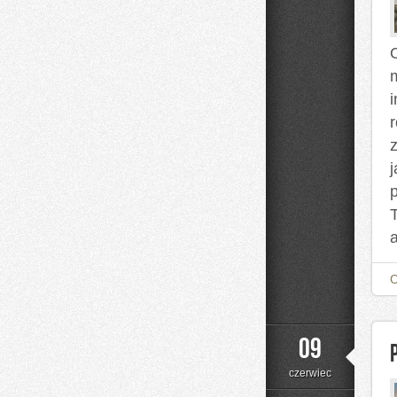
O
a
09
czerwiec