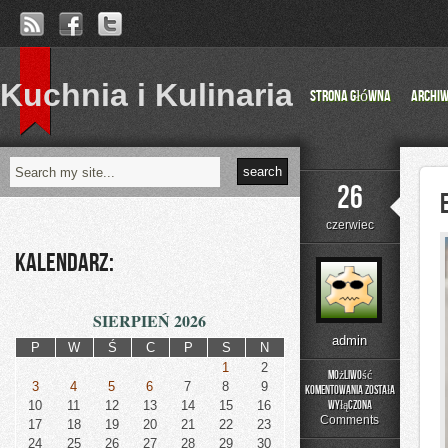
Kuchnia i Kulinaria
Strona główna
Archi
26
czerwiec
Kalendarz:
SIERPIEŃ 2026
admin
P
W
Ś
C
P
S
N
1
2
Możliwość
3
4
5
6
7
8
9
komentowania
została
Edukacja
10
11
12
13
14
15
16
wyłączona
i
Comments
17
18
19
20
21
22
23
Styl
24
25
26
27
28
29
30