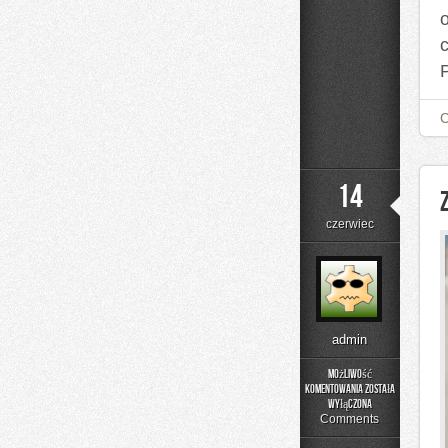
14
czerwiec
admin
Możliwość
komentowania
została
Zapachowe
wyłączona
Inspiracje
Comments