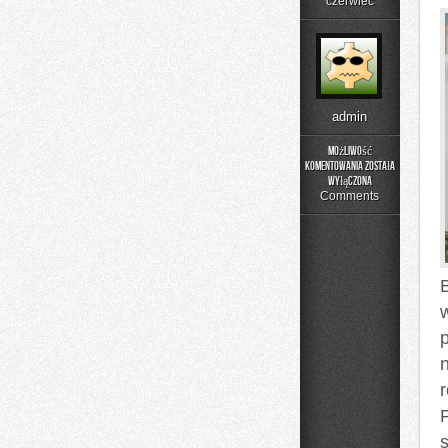
czerwiec
admin
Możliwość
komentowania
została
Składniki
wyłączona
pod
Comments
lupą
B
p
s