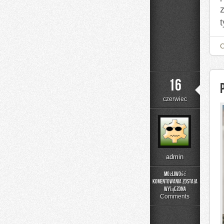
t
16
czerwiec
admin
Możliwość
komentowania
została
Poradniki
wyłączona
Użytkownika
Comments