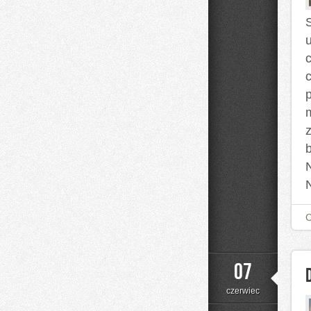
07
czerwiec