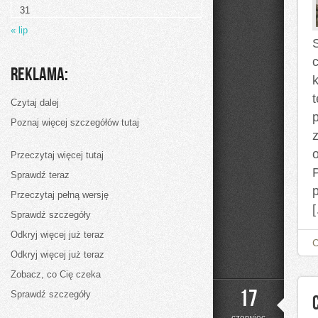
31
« lip
Reklama:
Czytaj dalej
Poznaj więcej szczegółów tutaj
Przeczytaj więcej tutaj
P
Sprawdź teraz
Przeczytaj pełną wersję
Sprawdź szczegóły
Odkryj więcej już teraz
Odkryj więcej już teraz
Zobacz, co Cię czeka
17
Sprawdź szczegóły