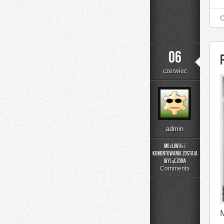
06
czerwiec
admin
Możliwość
komentowania
została
Fotografia
wyłączona
Comments