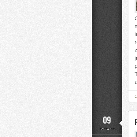
O
a
09
czerwiec