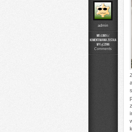
admin
Możliwość
komentowania
została
DIY
wyłączona
–
Comments
Domowe
Mieszanki
i
Nalewki
Z
z
k