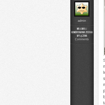
admin
Możliwość
komentowania
została
Podstawy
wyłączona
Matematyki
Comments