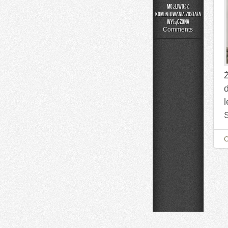
Możliwość
komentowania
została
Dieta
wyłączona
lekkostrawna:
Comments
jak
dbać
o
swoje
jelita