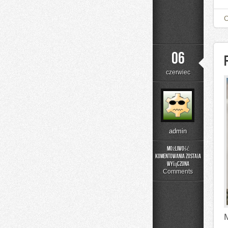
06
czerwiec
admin
Możliwość
komentowania
została
Fotografia
wyłączona
Comments