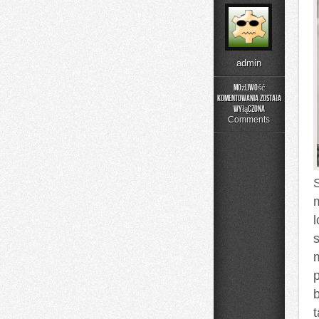
admin
Możliwość
komentowania
została
Podstawy
wyłączona
Matematyki
Comments