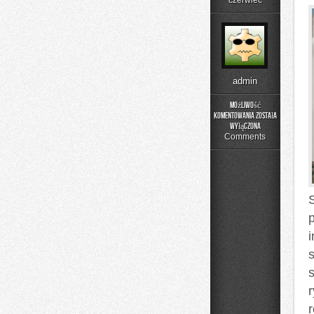
czerwiec
admin
Możliwość
komentowania
została
Moda
wyłączona
Plus
Comments
Size
na
Co
Dzień
s