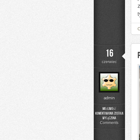
t
16
czerwiec
admin
Możliwość
komentowania
została
Poradniki
wyłączona
Użytkownika
Comments