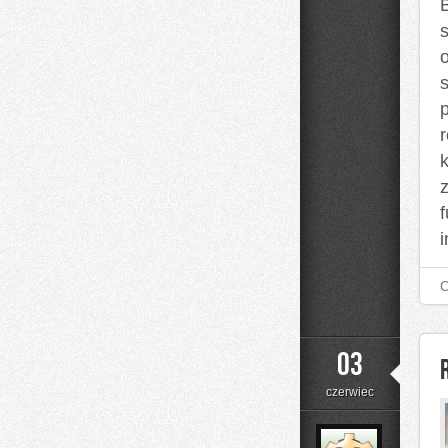
B
03
czerwiec