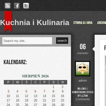
Kuchnia i Kulinaria
Strona główna
Archi
06
czerwiec
Kalendarz:
SIERPIEŃ 2026
admin
P
W
Ś
C
P
S
N
1
2
Możliwość
3
4
5
6
7
8
9
komentowania
została
Fotografia
10
11
12
13
14
15
16
wyłączona
Comments
17
18
19
20
21
22
23
24
25
26
27
28
29
30