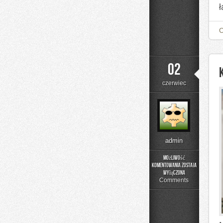
02
czerwiec
admin
Możliwość
komentowania
została
Kolory
wyłączona
i
Comments
materiały