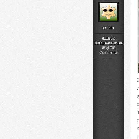
admin
Możliwość
komentowania
została
Kolej
wyłączona
w
Comments
Europie
i