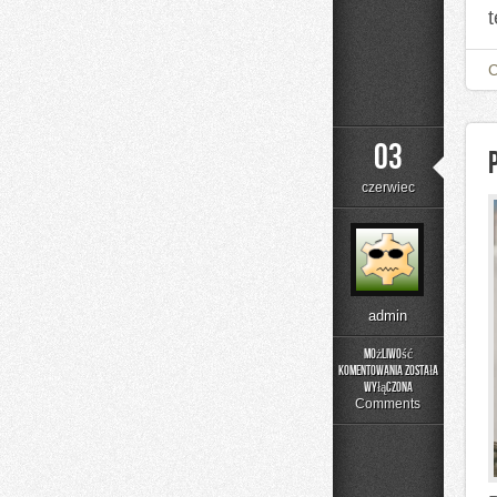
t
03
czerwiec
admin
Możliwość
komentowania
została
Poradnik
wyłączona
Rodzica
Comments