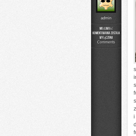
admin
Możliwość
komentowania
została
Rehabilitacja
wyłączona
i
Comments
Fizjoterapia
s
i
d