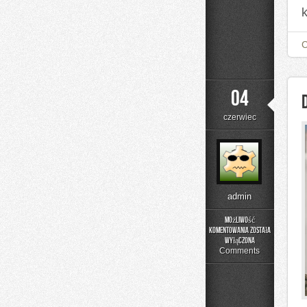
04
czerwiec
admin
Możliwość
komentowania
została
DIY
wyłączona
–
Comments
Projekty
Krok
po
Kroku