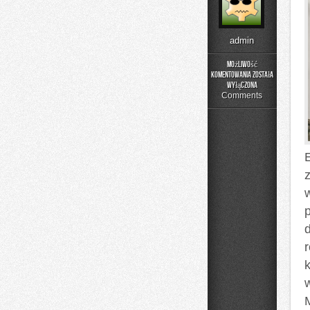
admin
Możliwość
komentowania
została
Buty
wyłączona
sportowe
Comments
r
M