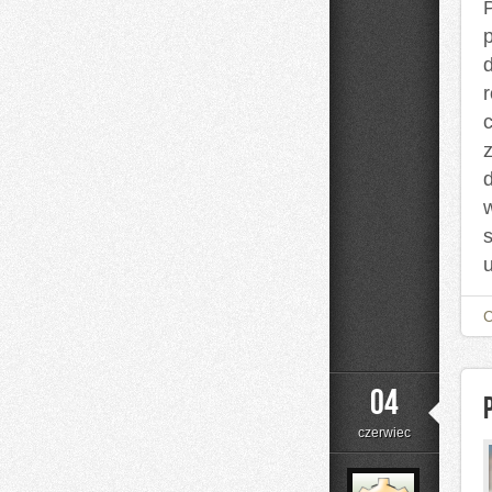
04
czerwiec