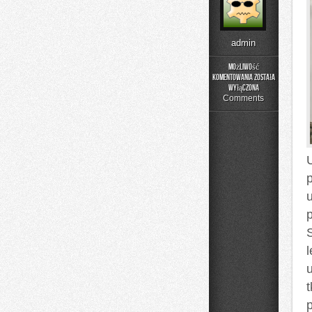
admin
Możliwość
komentowania
została
Poradnik
wyłączona
Prania
Comments
l