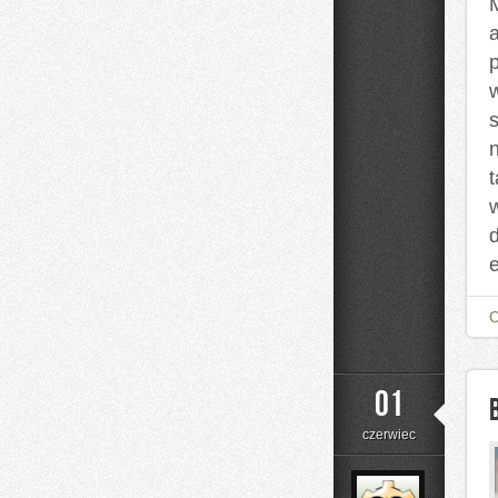
t
01
czerwiec