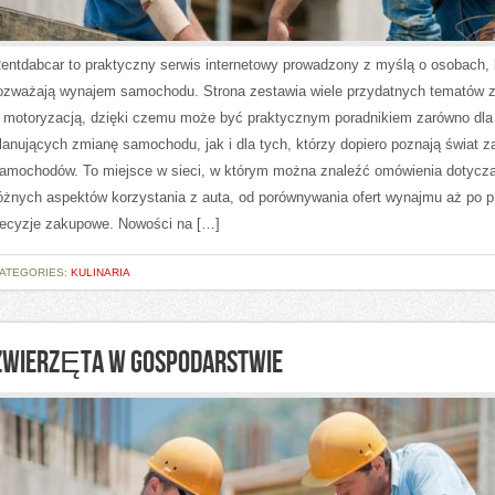
entdabcar to praktyczny serwis internetowy prowadzony z myślą o osobach, 
ozważają wynajem samochodu. Strona zestawia wiele przydatnych tematów 
 motoryzacją, dzięki czemu może być praktycznym poradnikiem zarówno dla
lanujących zmianę samochodu, jak i dla tych, którzy dopiero poznają świat 
amochodów. To miejsce w sieci, w którym można znaleźć omówienia dotycz
óżnych aspektów korzystania z auta, od porównywania ofert wynajmu aż po 
ecyzje zakupowe. Nowości na […]
ATEGORIES:
KULINARIA
ZWIERZĘTA W GOSPODARSTWIE