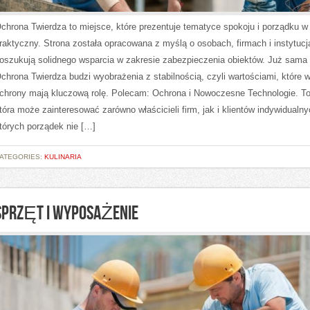
chrona Twierdza to miejsce, które prezentuje tematyce spokoju i porządku 
raktyczny. Strona została opracowana z myślą o osobach, firmach i instytucj
oszukują solidnego wsparcia w zakresie zabezpieczenia obiektów. Już sama
chrona Twierdza budzi wyobrażenia z stabilnością, czyli wartościami, które 
chrony mają kluczową rolę. Polecam: Ochrona i Nowoczesne Technologie. To
tóra może zainteresować zarówno właścicieli firm, jak i klientów indywidualny
tórych porządek nie […]
ATEGORIES:
KULINARIA
SPRZĘT I WYPOSAŻENIE