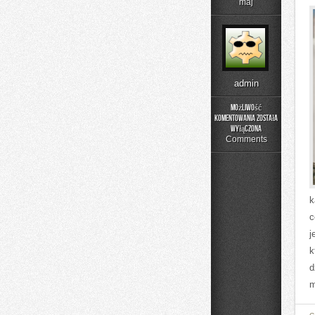
maj
admin
Możliwość
komentowania
została
Eko
wyłączona
Gadżety
Comments
i
Akcesoria
k
c
j
k
d
m