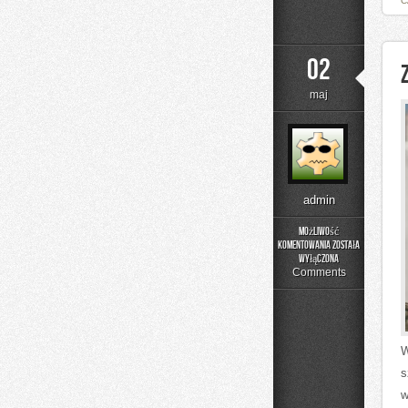
C
02
maj
admin
Możliwość
komentowania
została
Zabawa
wyłączona
i
Comments
Rozwój
W
s
w