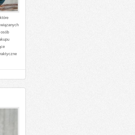
które
związanych
 osób
zakupu
ące
praktyczne