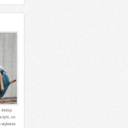
 którzy
a tym, co
m wyborze