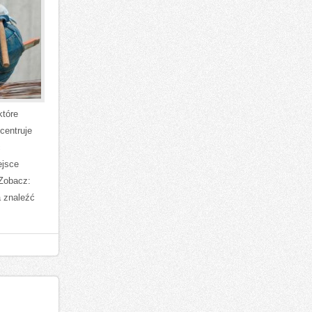
które
centruje
ć
ejsce
 Zobacz:
a znaleźć