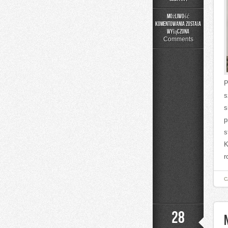
Możliwość
komentowania
została
Sprzęt
wyłączona
i
Comments
Wyposażenie
P
s
s
p
s
K
r
C
28