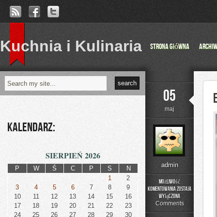
Kuchnia i Kulinaria
Strona główna
Archi
05
maj
Kalendarz:
SIERPIEŃ 2026
admin
P
W
Ś
C
P
S
N
1
2
Możliwość
3
4
5
6
7
8
9
komentowania
została
Eksploatacja
10
11
12
13
14
15
16
wyłączona
i
Comments
17
18
19
20
21
22
23
Utrzymanie
24
25
26
27
28
29
30