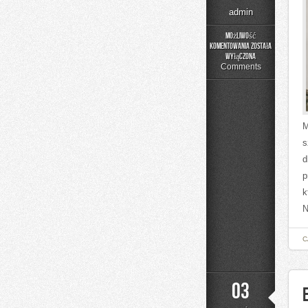
admin
Możliwość
komentowania
została
Zwierzęta
wyłączona
w
Comments
Gospodarstwie
M
s
d
p
k
N
C
03