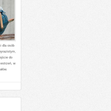
i dla osób
wyrazistym,
ejście do
zestrzeń, w
ałów.