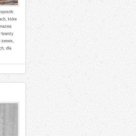
w sposób
ach, które
 nazwa
w branży
 serwis,
ch, dla