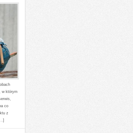
sobach
, w którym
serwis,
na co
ktu z
[…]