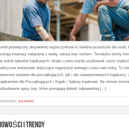
ortal poświęcony aktywnemu wypoczynkowi to świetna przestrzeń dla osób, 
zukają inspiracji związanej z wodą, naturą oraz ruchem. Tematyka strony kon
ię wokół spływów kajakowych, dzięki czemu każdy użytkownik może znaleź
raktyczne wskazówki dotyczące organizacji wolnego czasu nad rzeką. To mi
tworzone zarówno dla początkujących, jak i dla zaawansowanych kajakarzy.
ajakarstwo dla Początkujących i Kajaki i Spływy kajakowe. Na stronie możn
ozbudowane opisy tras, które pomagają dobrać odpowiednią […]
ATEGORIES:
KULINARIA
NOWOŚCI I TRENDY