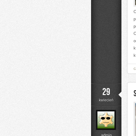
O
p
p
O
o
k
k
C
29
kwiecień
admin