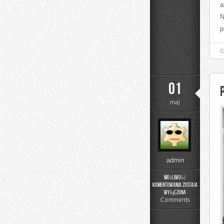
a
N
p
C
01
maj
admin
Możliwość
komentowania
została
Podstawy
wyłączona
Cyberbezpieczeństwa
Comments