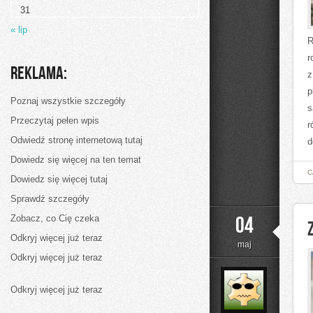
31
« lip
R
r
Reklama:
z
p
Poznaj wszystkie szczegóły
s
Przeczytaj pełen wpis
r
Odwiedź stronę internetową tutaj
d
Dowiedz się więcej na ten temat
C
Dowiedz się więcej tutaj
Sprawdź szczegóły
04
Zobacz, co Cię czeka
Odkryj więcej już teraz
maj
Odkryj więcej już teraz
Odkryj więcej już teraz