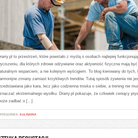
rarry.pl to przestrzeń, które powstało z myślą o osobach najlepiej funkcjonuj
yciszeniu, dla których zdrowe odżywianie oraz aktywność fizyczna mają być
aturalnym wsparciem, a nie kolejnym wyścigiem. To blog kierowany do tych, 
armonijne zmiany zamiast krzykliwych trendów. Tutaj sposób żywienia nie jes
rzedstawiana jako kara, lecz jako codzienna troska o siebie, a trening nie mu
znaczać ekstremalnego wysiłku. Drarry.pl pokazuje, że człowiek ceniący pr
oże zadbać o […]
ATEGORIES:
KULINARIA