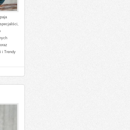
paja
pecjaliści,
o
znych
oraz
 i Trendy