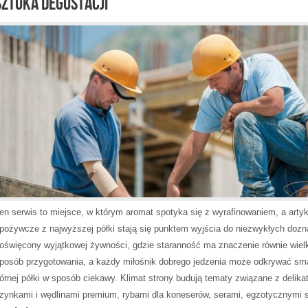
SZTUKA DEGUSTACJI
en serwis to miejsce, w którym aromat spotyka się z wyrafinowaniem, a artyk
pożywcze z najwyższej półki stają się punktem wyjścia do niezwykłych dozn
oświęcony wyjątkowej żywności, gdzie staranność ma znaczenie równie wielk
posób przygotowania, a każdy miłośnik dobrego jedzenia może odkrywać sm
órnej półki w sposób ciekawy. Klimat strony budują tematy związane z delika
zynkami i wędlinami premium, rybami dla koneserów, serami, egzotycznymi 