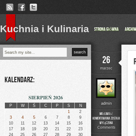
Kuchnia i Kulinaria
Strona główna
Archi
26
marzec
Kalendarz:
SIERPIEŃ 2026
admin
P
W
Ś
C
P
S
N
1
2
Możliwość
3
4
5
6
7
8
9
komentowania
została
Reklama
10
11
12
13
14
15
16
wyłączona
Płatna
Comments
17
18
19
20
21
22
23
(SEM
24
25
26
27
28
29
30