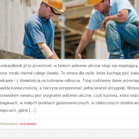
cookandbook.pl to przestrzeń, w którym jedzenie uliczne staje się inspirującą
rzez smaki niemal całego świata. To strona dla osób, które kochają jeść świ
iekawie i z otwartością na kulinarne odkrycia. Tutaj codzienny danie przestaj
wykłą koniecznością, a zaczyna przypominać pełną wrażeń przygodę. Moty
rzewodnim serwisu jest oryginalne jedzenie uliczne, czyli kuchnia, która rodzi
traganach, w małych punktach gastronomicznych, w zatłoczonych dzielnicach
iejscach, gdzie […]
ATEGORIES:
KULINARIA