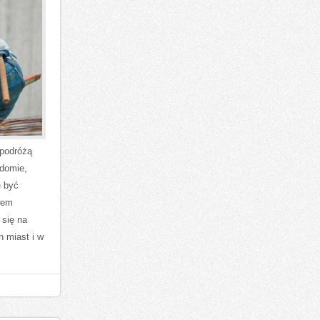
 podróżą
adomie,
e być
wem
 się na
 miast i w