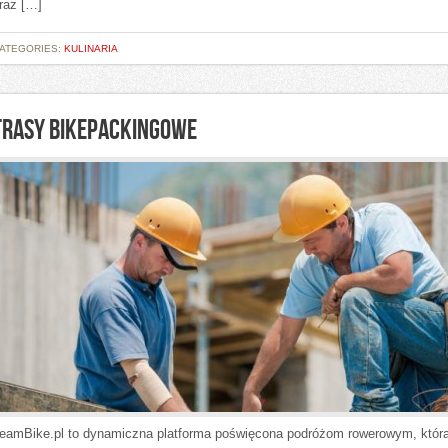
raz […]
ATEGORIES:
KULINARIA
TRASY BIKEPACKINGOWE
eamBike.pl to dynamiczna platforma poświęcona podróżom rowerowym, która