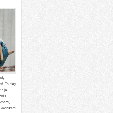
uły
ań. To blog
ie jak
aki z
tesami,
składnikami