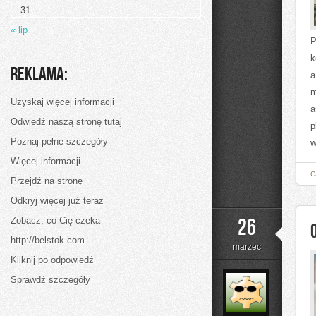
i
31
PPC)
« lip
P
k
Reklama:
a
m
Uzyskaj więcej informacji
a
Odwiedź naszą stronę tutaj
p
Poznaj pełne szczegóły
w
Więcej informacji
C
Przejdź na stronę
Odkryj więcej już teraz
26
Zobacz, co Cię czeka
http://belstok.com
marzec
Kliknij po odpowiedź
Sprawdź szczegóły