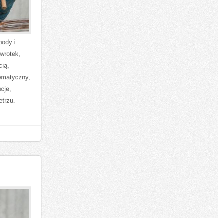
body i
 wrotek,
cią,
tematyczny,
cje,
trzu.