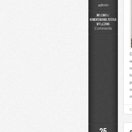
admin
Możliwość
komentowania
została
Odchudzanie
wyłączona
Bez
Comments
Presji
D
w
n
h
p
o
m
C