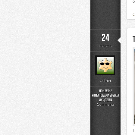
o
C
24
marzec
admin
Możliwość
komentowania
została
Trasy
wyłączona
Bikepackingowe
Comments
T