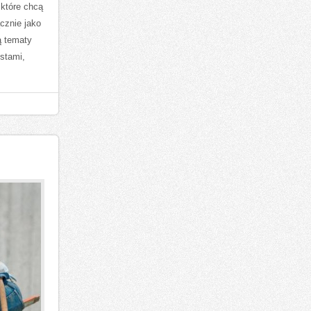
 które chcą
ącznie jako
ą tematy
stami,