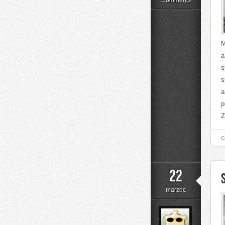
Comments
Ochrona
M
a
s
s
a
p
Z
C
22
marzec