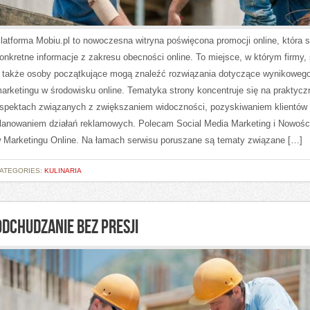
latforma Mobiu.pl to nowoczesna witryna poświęcona promocji online, która s
onkretne informacje z zakresu obecności online. To miejsce, w którym firmy, s
 także osoby początkujące mogą znaleźć rozwiązania dotyczące wynikoweg
arketingu w środowisku online. Tematyka strony koncentruje się na praktyc
spektach związanych z zwiększaniem widoczności, pozyskiwaniem klientów 
lanowaniem działań reklamowych. Polecam Social Media Marketing i Nowości
 Marketingu Online. Na łamach serwisu poruszane są tematy związane […]
ATEGORIES:
KULINARIA
ODCHUDZANIE BEZ PRESJI