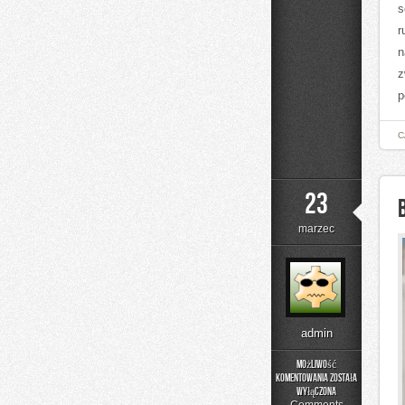
s
r
n
z
p
C
23
marzec
admin
Możliwość
komentowania
została
Bezpieczeństwo
wyłączona
i