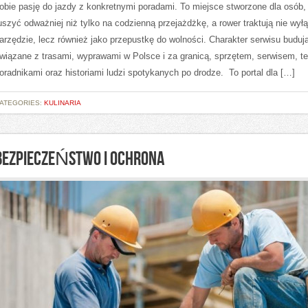
obie pasję do jazdy z konkretnymi poradami. To miejsce stworzone dla osób,
uszyć odważniej niż tylko na codzienną przejażdżkę, a rower traktują nie wył
arzędzie, lecz również jako przepustkę do wolności. Charakter serwisu buduj
wiązane z trasami, wyprawami w Polsce i za granicą, sprzętem, serwisem, te
oradnikami oraz historiami ludzi spotykanych po drodze. To portal dla […]
ATEGORIES:
KULINARIA
BEZPIECZEŃSTWO I OCHRONA