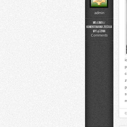
admin
Możliwość
komentowania
została
Street
wyłączona
Food
Comments
z
Wydarzeń
i
p
c
z
p
s
m
C