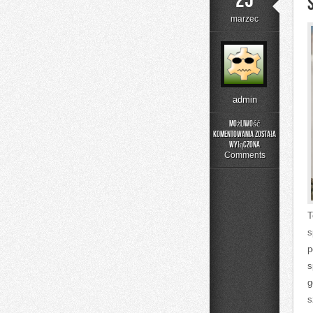
25
marzec
admin
Możliwość
komentowania
została
Sztuka
wyłączona
Degustacji
Comments
T
s
p
s
g
s