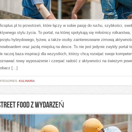
icoplus.pl to przestrzeń, które łączy w sobie pasję do ruchu, szybkości, swo
ktywnego stylu życia. To portal, na której spotykają się miłośnicy rolkarstwa,
przętu hybrydowego, łyżew, a także osoby zainteresowane zimową aktywnoś
nowboardem oraz jazdą miejską na desce. To nie jest jedynie zwykły portal 
le raczej baza inspiracji dla wszystkich, którzy chcą rozwijać swoje kompeten
oznawać nowy wyposażenie i czerpać radość z aktywności na świeżym powie
obacz […]
ATEGORIES:
KULINARIA
STREET FOOD Z WYDARZEŃ