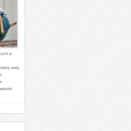
ących w
którzy wolą
t
si
ywatność