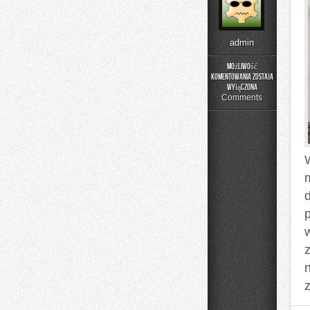
admin
Możliwość
komentowania
została
Zabawa
wyłączona
i
Comments
Rozwój