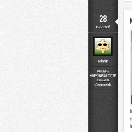
28
kwiecień
admin
Możliwość
komentowania
została
Nowości
wyłączona
i
Comments
Trendy
i