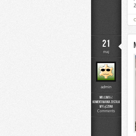
Z
21
maj
admin
Możliwość
komentowania
została
Nowinki
wyłączona
Technologiczne
Comments