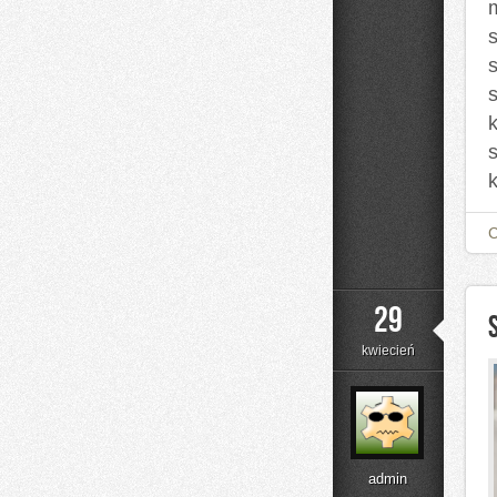
m
s
s
29
kwiecień
admin