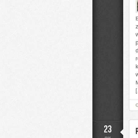
r
M
23
maj