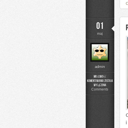
01
maj
admin
Możliwość
komentowania
została
Podstawy
wyłączona
Cyberbezpieczeństwa
Comments