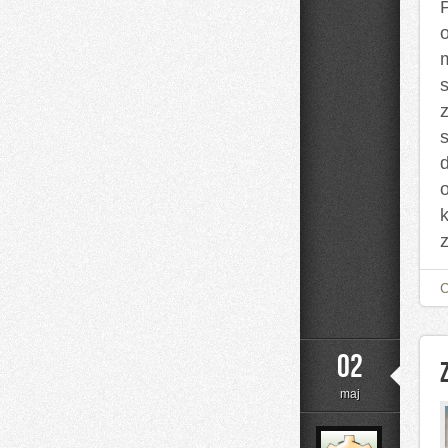
02
maj