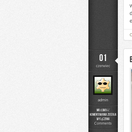
01
czerwiec
admin
Możliwość
komentowania
została
Buty
wyłączona
sportowe
Comments