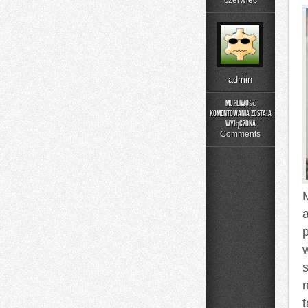
czerwiec
admin
Możliwość
komentowania
została
Kolory
wyłączona
i
Comments
materiały
t