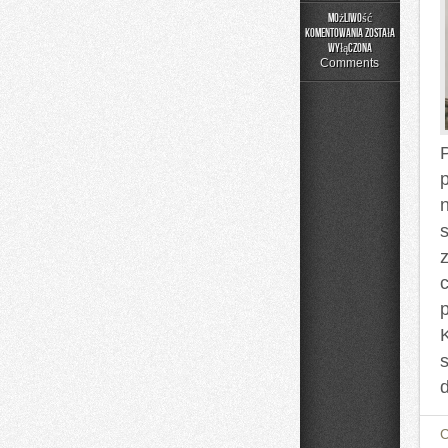
Możliwość
komentowania
została
Sprzęt
wyłączona
i
Comments
Wyposażenie
p