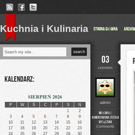
Kuchnia i Kulinaria
Strona główna
Archi
03
czerwiec
Kalendarz:
SIERPIEŃ 2026
admin
P
W
Ś
C
P
S
N
1
2
Możliwość
3
4
5
6
7
8
9
komentowania
została
Rehabilitacja
10
11
12
13
14
15
16
wyłączona
i
Comments
17
18
19
20
21
22
23
Fizjoterapia
24
25
26
27
28
29
30