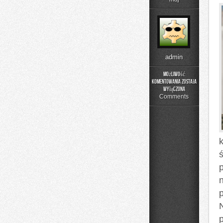
admin
Możliwość
komentowania
została
Pytania
wyłączona
od
Comments
czytelników
N