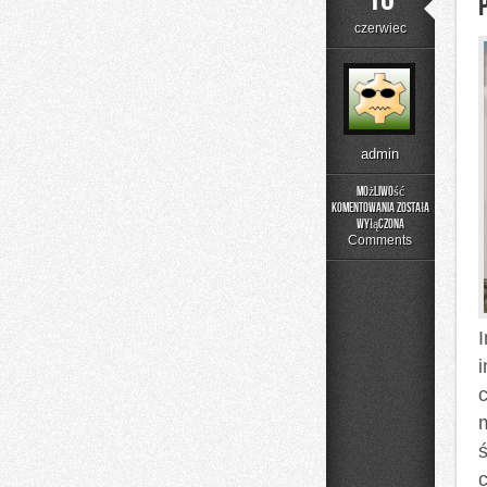
czerwiec
admin
Możliwość
komentowania
została
Poradniki
wyłączona
Użytkownika
Comments