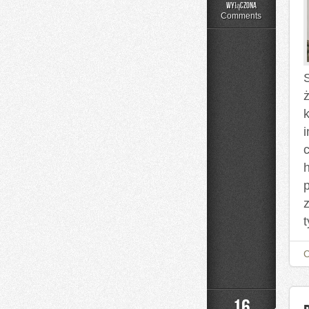
Czytelnicze
wyłączona
Artykuły
Comments
ż
h
t
16