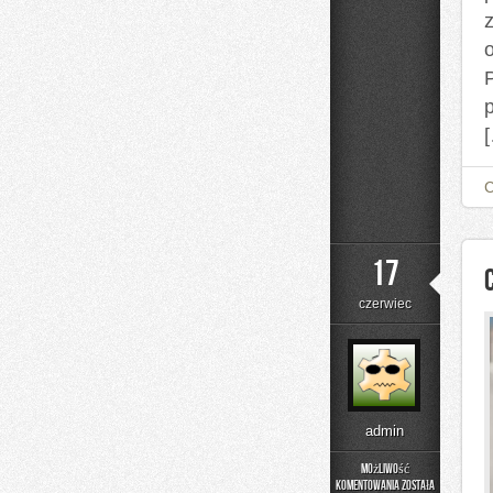
P
17
czerwiec
admin
Możliwość
komentowania
została