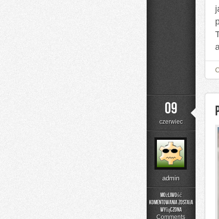
a
09
czerwiec
admin
Możliwość
komentowania
została
Podstawy
wyłączona
Matematyki
Comments