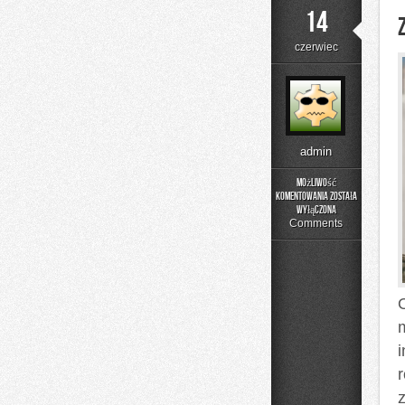
14
czerwiec
admin
Możliwość
komentowania
została
Zapachowe
wyłączona
Inspiracje
Comments
O