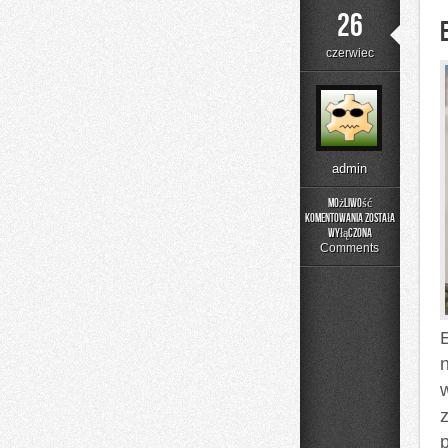
26
czerwiec
admin
Możliwość
komentowania
została
Edukacja
wyłączona
i
Comments
Styl
Życia