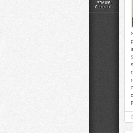
Moda
wyłączona
Plus
Comments
Size
na
Co
Dzień
s