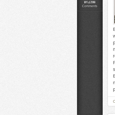
Składniki
wyłączona
pod
Comments
lupą
B
p
s