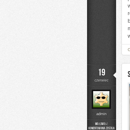
19
czerwiec
admin
Możliwość
komentowania
została