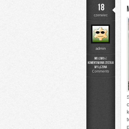
18
czerwiec
admin
Możliwość
komentowania
została
Moda
wyłączona
i
Comments
Uroda