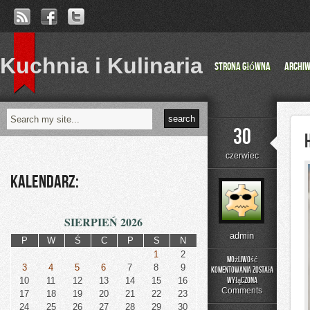
Kuchnia i Kulinaria
Strona główna
Archi
30
czerwiec
Kalendarz:
SIERPIEŃ 2026
admin
P
W
Ś
C
P
S
N
1
2
Możliwość
3
4
5
6
7
8
9
komentowania
została
Historia
10
11
12
13
14
15
16
wyłączona
Przemysłu
Comments
17
18
19
20
21
22
23
24
25
26
27
28
29
30