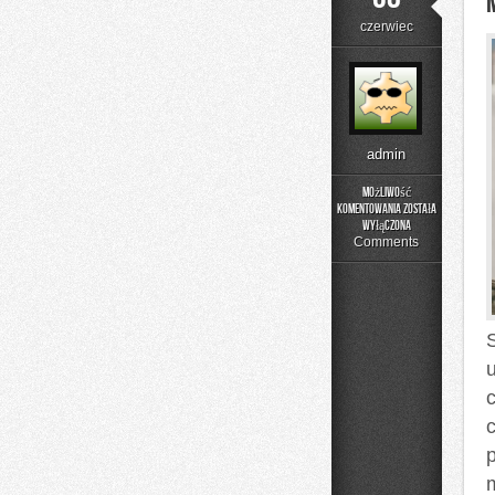
czerwiec
admin
Możliwość
komentowania
została
Menu
wyłączona
i
Comments
Catering