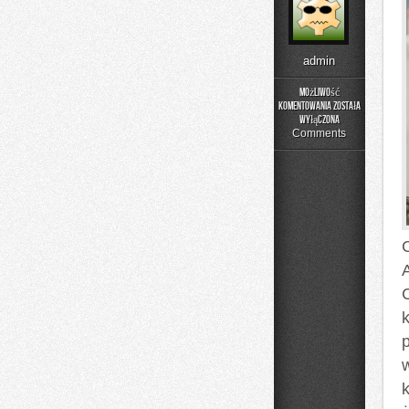
admin
Możliwość
komentowania
została
Czy
wyłączona
otworzenie
Comments
sklepu
komputerowego
jest
dobrym
pomysłem?
C