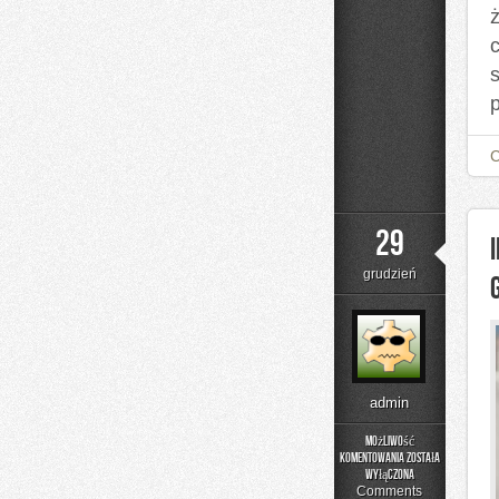
ż
29
grudzień
admin
Możliwość
komentowania
została
Informatyka,
wyłączona
to
Comments