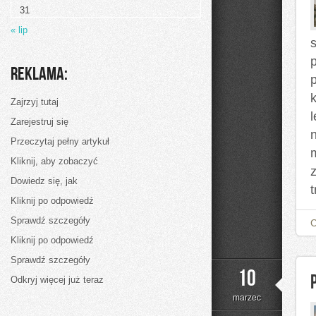
31
« lip
Reklama:
Zajrzyj tutaj
Zarejestruj się
Przeczytaj pełny artykuł
Kliknij, aby zobaczyć
z
Dowiedz się, jak
Kliknij po odpowiedź
Sprawdź szczegóły
Kliknij po odpowiedź
Sprawdź szczegóły
10
Odkryj więcej już teraz
marzec