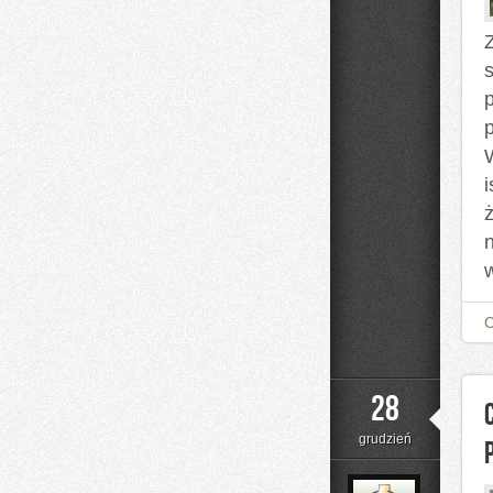
i
28
grudzień