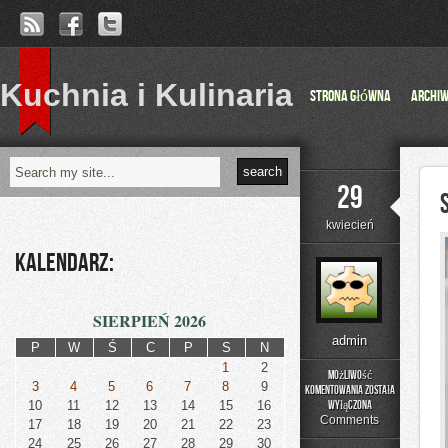
Kuchnia i Kulinaria
Strona główna
Archi
29
kwiecień
Kalendarz:
SIERPIEŃ 2026
admin
P
W
Ś
C
P
S
N
1
2
Możliwość
3
4
5
6
7
8
9
komentowania
została
Sprzęt
10
11
12
13
14
15
16
wyłączona
i
Comments
17
18
19
20
21
22
23
Wyposażenie
24
25
26
27
28
29
30