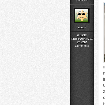
kwiecień
admin
Możliwość
komentowania
została
Nowości
wyłączona
i
Comments
Trendy
i