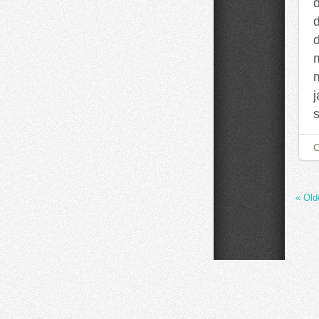
« Old