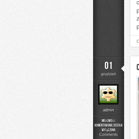
c
01
grudzień
admin
Możliwość
komentowania
została
Cypr
wyłączona
i
Comments