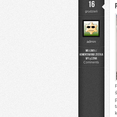
16
grudzień
admin
Możliwość
komentowania
została
Pożyczka
wyłączona
dla
Comments
zadłużonych