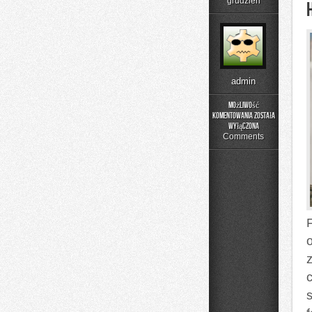
grudzień
admin
Możliwość
komentowania
została
dużo
wyłączona
osób,
Comments
które
posiadają
własny
obiekt
handlowy
c