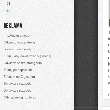
możemy
31
sobie
pozwolić
« lip
dosłownie
na
wszystko,
jeżeli
Reklama:
tylko
mamy
do
http://gdynia.net.pl
tego
odpowiednie
Odwiedź naszą stronę
n
Sprawdź szczegóły
Kliknij, aby dowiedzieć się więcej
Odwiedź naszą stronę tutaj
Kliknij po odpowiedź
Zobacz, co Cię czeka
Sprawdź szczegóły
Sprawdź szczegóły
Odkryj więcej już teraz