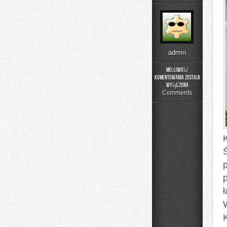
admin
Możliwość
komentowania
została
Góry
wyłączona
Ruwenzori
Comments
–
Księżycowe
Szczyty
Ś