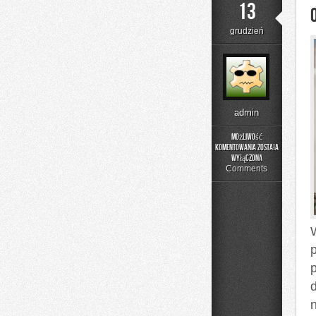
13
grudzień
admin
Możliwość
komentowania
została
Oczyszczarka
wyłączona
Comments
d
n