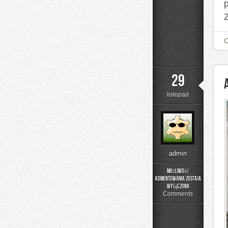
29
listopad
admin
Możliwość
komentowania
została
Analiza
wyłączona
Postępów
Comments
i
Dieta
Ketogeniczna