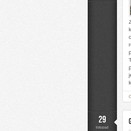
Chorwacja
k
29
listopad