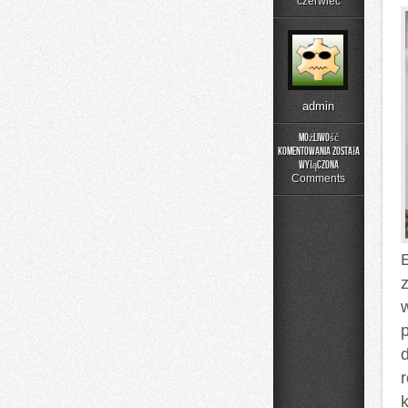
czerwiec
admin
Możliwość
komentowania
została
Buty
wyłączona
sportowe
Comments
r