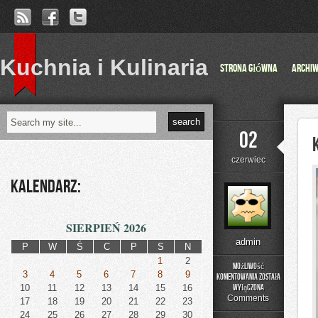
Kuchnia i Kulinaria
Strona główna
Archi
02
czerwiec
Kalendarz:
SIERPIEŃ 2026
admin
P
W
Ś
C
P
S
N
1
2
Możliwość
3
4
5
6
7
8
9
komentowania
została
Kolory
10
11
12
13
14
15
16
wyłączona
i
Comments
17
18
19
20
21
22
23
materiały
24
25
26
27
28
29
30