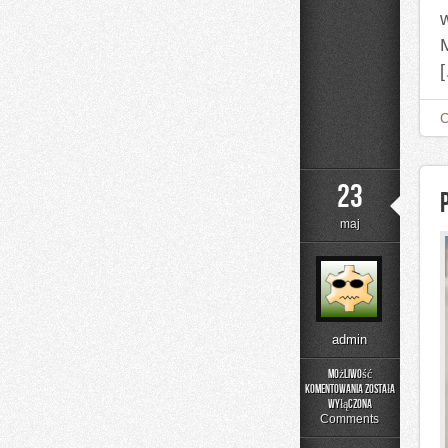
M
23
maj
admin
Możliwość
komentowania
została
Pytania
wyłączona
od
Comments
czytelników