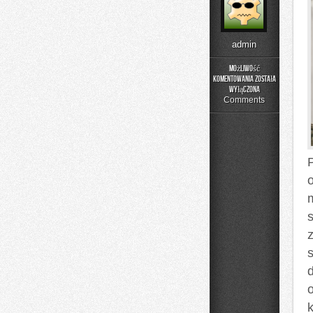
admin
Możliwość
komentowania
została
Nowinki
wyłączona
Technologiczne
Comments