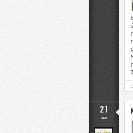
N
Z
21
maj