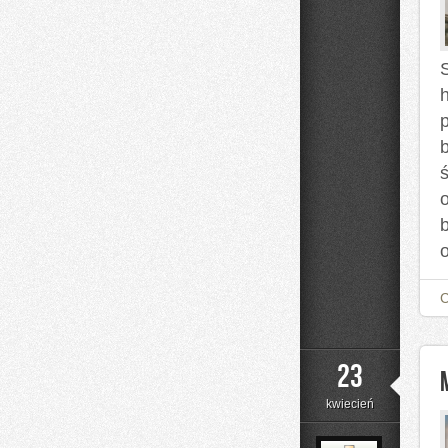
Harcerskie
h
o
23
kwiecień