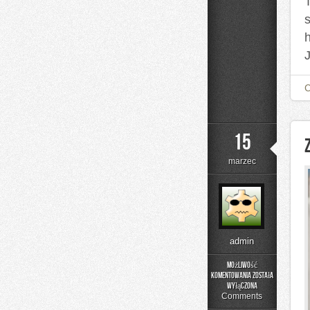
s
15
marzec
admin
Możliwość
komentowania
została
Zasady
wyłączona
i
Comments
Prawo