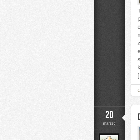
T
m
e
20
marzec