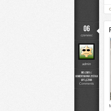
06
czerwiec
admin
Możliwość
komentowania
została
Fotografia
wyłączona
Comments