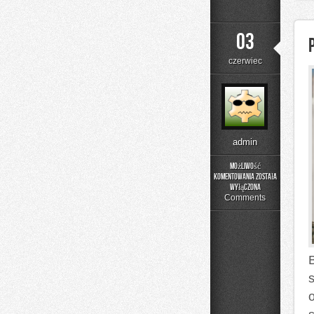
03
czerwiec
admin
Możliwość
komentowania
została
Poradnik
wyłączona
Rodzica
Comments
B