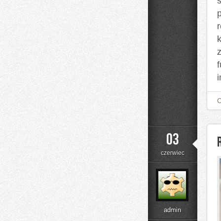
03
czerwiec
admin