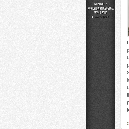
Możliwość
komentowania
została
Poradnik
wyłączona
Prania
Comments
l
t