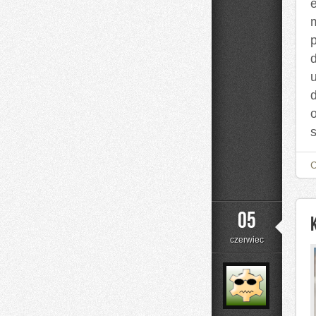
e
d
u
05
czerwiec