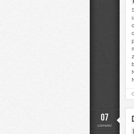
07
czerwiec