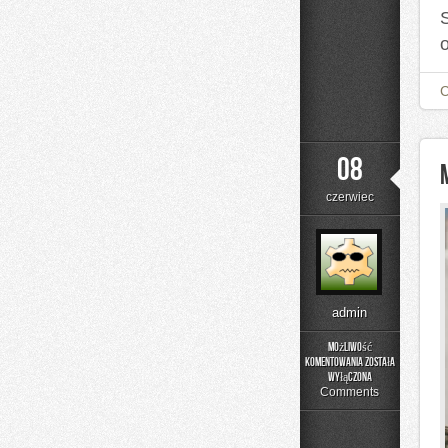
08
czerwiec
admin
Możliwość
komentowania
została
Menu
wyłączona
i
Comments
Catering