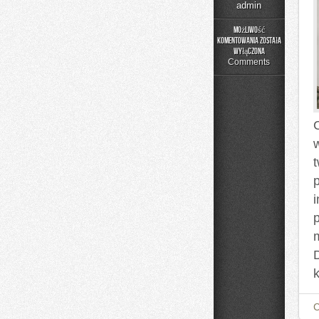
admin
Możliwość
komentowania
została
Kolej
wyłączona
w
Comments
Europie
i