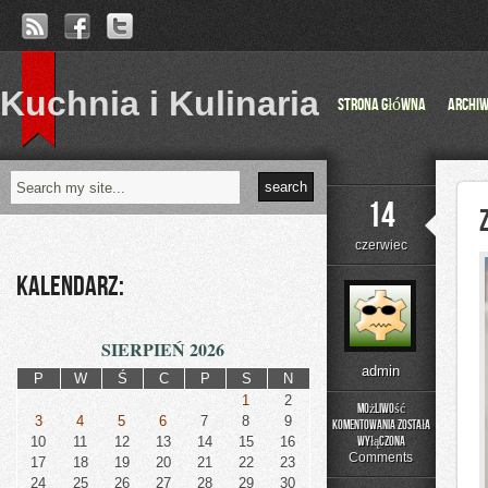
Kuchnia i Kulinaria
Strona główna
Archi
14
czerwiec
Kalendarz:
SIERPIEŃ 2026
admin
P
W
Ś
C
P
S
N
1
2
Możliwość
3
4
5
6
7
8
9
komentowania
została
Zapachowe
10
11
12
13
14
15
16
wyłączona
Inspiracje
Comments
17
18
19
20
21
22
23
24
25
26
27
28
29
30