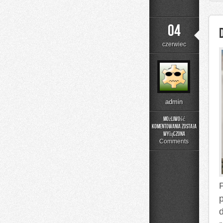
04
czerwiec
admin
Możliwość
komentowania
została
DIY
wyłączona
–
Comments
Projekty
Krok
po
Kroku