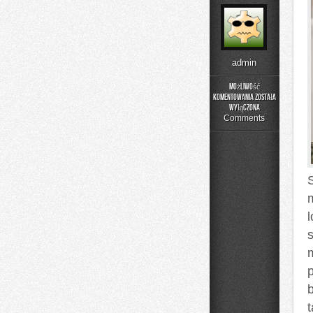
admin
Możliwość
komentowania
została
Podstawy
wyłączona
Matematyki
Comments