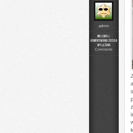
admin
Możliwość
komentowania
została
DIY
wyłączona
–
Comments
Domowe
Mieszanki
i
Nalewki
Z
z
k