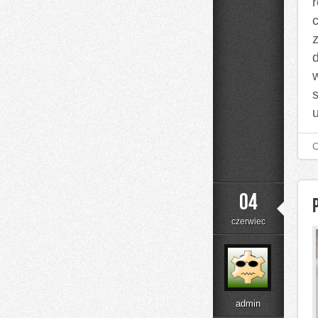
04
czerwiec
admin