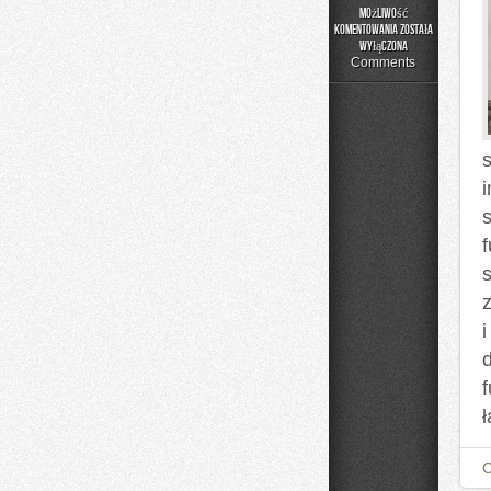
Możliwość
komentowania
została
Rehabilitacja
wyłączona
i
Comments
Fizjoterapia
s
i
d