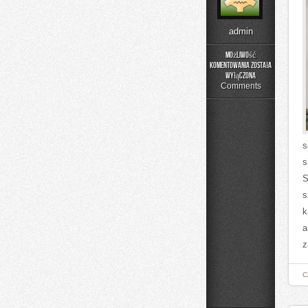
admin
Możliwość
komentowania
została
Rehabilitacja
wyłączona
i
Comments
Fizjoterapia
s
s
S
s
k
a
z
C