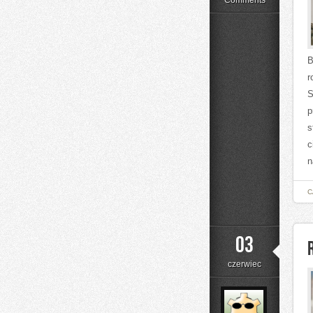
Comments
B
r
S
p
s
c
n
C
03
czerwiec