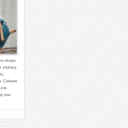
ra skupia
z edukacji.
tu,
a. Ciekawe
czne
ej oraz