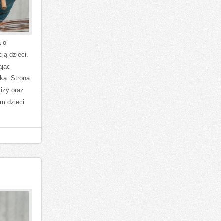
ą o
ją dzieci.
ając
ka. Strona
izy oraz
m dzieci