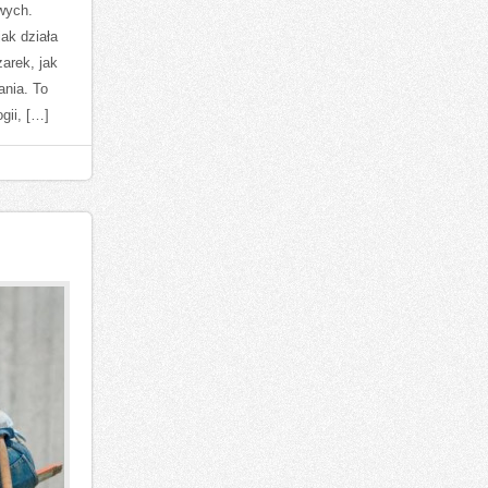
wych.
jak działa
zarek, jak
ania. To
gii, […]