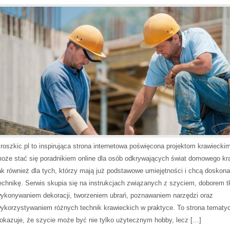
roszkic.pl to inspirująca strona internetowa poświęcona projektom krawieckim
oże stać się poradnikiem online dla osób odkrywających świat domowego kr
ak również dla tych, którzy mają już podstawowe umiejętności i chcą doskona
echnikę. Serwis skupia się na instrukcjach związanych z szyciem, doborem t
ykonywaniem dekoracji, tworzeniem ubrań, poznawaniem narzędzi oraz
ykorzystywaniem różnych technik krawieckich w praktyce. To strona tematyc
okazuje, że szycie może być nie tylko użytecznym hobby, lecz […]