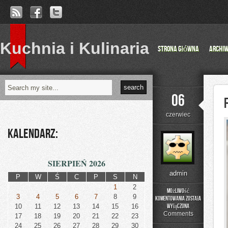
Kuchnia i Kulinaria
Strona główna
Archi
06
czerwiec
Kalendarz:
SIERPIEŃ 2026
admin
P
W
Ś
C
P
S
N
1
2
Możliwość
3
4
5
6
7
8
9
komentowania
została
Fotografia
10
11
12
13
14
15
16
wyłączona
Comments
17
18
19
20
21
22
23
24
25
26
27
28
29
30