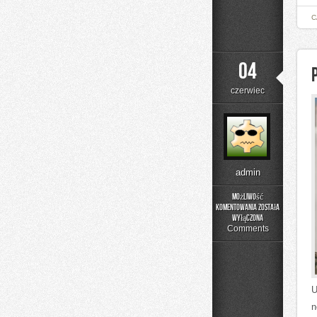
C
04
czerwiec
admin
Możliwość
komentowania
została
Poradnik
wyłączona
Prania
Comments
U
n