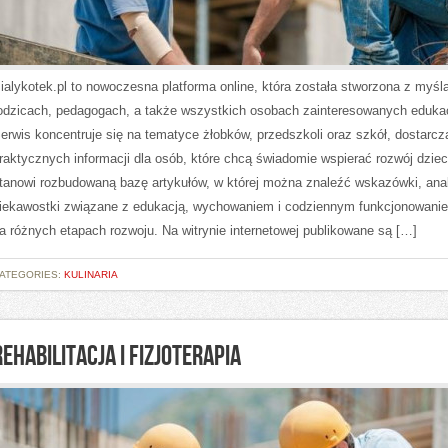
ialykotek.pl to nowoczesna platforma online, która została stworzona z myśl
odzicach, pedagogach, a także wszystkich osobach zainteresowanych edukac
erwis koncentruje się na tematyce żłobków, przedszkoli oraz szkół, dostarcz
raktycznych informacji dla osób, które chcą świadomie wspierać rozwój dziec
tanowi rozbudowaną bazę artykułów, w której można znaleźć wskazówki, anal
iekawostki związane z edukacją, wychowaniem i codziennym funkcjonowanie
a różnych etapach rozwoju. Na witrynie internetowej publikowane są […]
ATEGORIES:
KULINARIA
REHABILITACJA I FIZJOTERAPIA