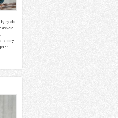
 łączy się
e dopiero
.
em strony
przętu