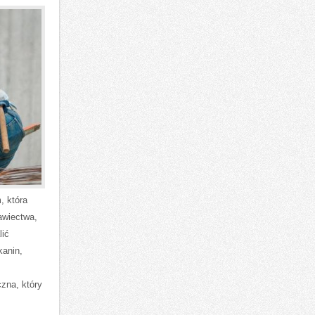
, która
awiectwa,
lić
kanin,
zna, który