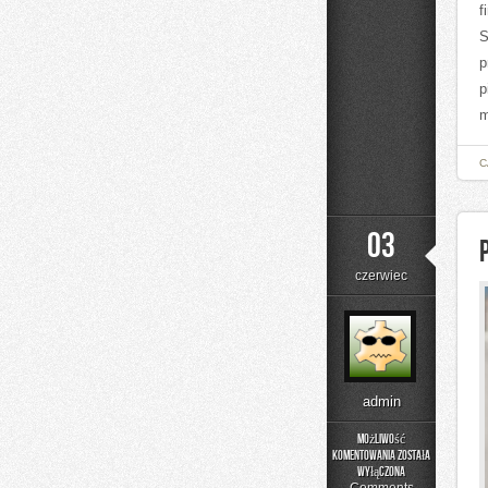
f
S
p
p
m
C
03
czerwiec
admin
Możliwość
komentowania
została
Poradnik
wyłączona
Rodzica