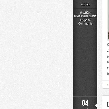
admin
Możliwość
komentowania
została
Kolej
wyłączona
w
Comments
Europie
C
z
p
ł
z
I
C
04