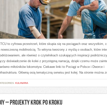
TCU to cyfrowa przestrzeń, które skupia się na pociągach oraz wszystkim, c
 nowoczesną mobilnością. To witryna tworzony z myślą o osobach, które inte
odróżowaniem, ale również o czytelnikach szukających inspiracji podróżnicz
ączy doświadczenie do kolei z przystępną narracją, dzięki czemu może zain
arówno miłośników lokomotyw. Ciekawe linki to Pociągi w Polsce i Dworce i
nfrastruktura. Główną osią tematyczną serwisu jest kolej. Na stronie można 
ATEGORIES:
KULINARIA
DIY – PROJEKTY KROK PO KROKU