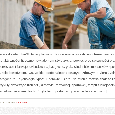
erwis AkademikaWF to regularnie rozbudowywana przestrzeń internetowa, któ
ię aktywności fizycznej, świadomym stylu życia, powrocie do sprawności ora
erwis pełni funkcję rozbudowaną bazę wiedzy dla studentów, miłośników spor
zkoleniowców oraz wszystkich osób zainteresowanych zdrowym stylem życi
ategorie to Psychologia Sportu i Zdrowie i Dieta. Na stronie można znaleźć li
rtykuły dotyczące treningu, dietetyki, motywacji sportowej, terapii funkcjonaln
agadnień akademickich. Dzięki temu portal łączy wiedzę teoretyczną z […]
ATEGORIES:
KULINARIA