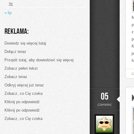
31
« lip
M
p
Reklama:
z
p
Dowiedz się więcej tutaj
K
Dołącz teraz
j
Przejdź tutaj, aby dowiedzieć się więcej
f
Zobacz pełen tekst
C
Zobacz teraz
Odkryj więcej już teraz
05
Zobacz, co Cię czeka
Kliknij po odpowiedź
czerwiec
Kliknij po odpowiedź
Zobacz, co Cię czeka