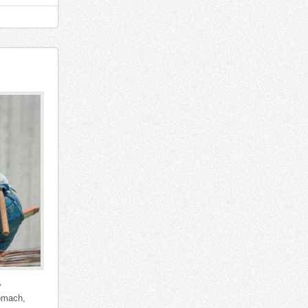
,
omach,