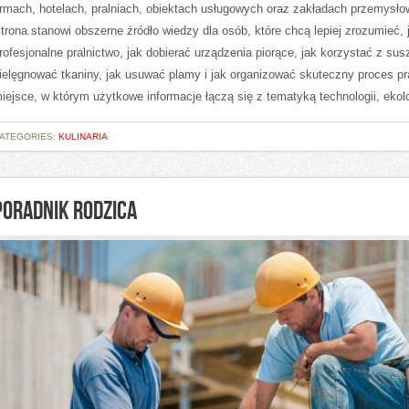
irmach, hotelach, pralniach, obiektach usługowych oraz zakładach przemysło
trona stanowi obszerne źródło wiedzy dla osób, które chcą lepiej zrozumieć, 
rofesjonalne pralnictwo, jak dobierać urządzenia piorące, jak korzystać z sus
ielęgnować tkaniny, jak usuwać plamy i jak organizować skuteczny proces pr
iejsce, w którym użytkowe informacje łączą się z tematyką technologii, ekolo
ATEGORIES:
KULINARIA
PORADNIK RODZICA