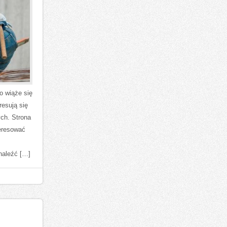
o wiąże się
resują się
ych. Strona
teresować
znaleźć […]