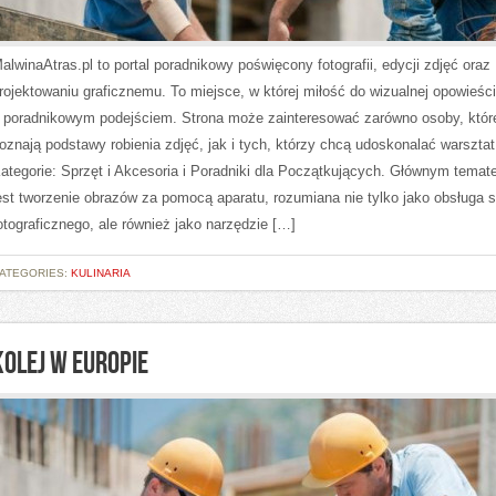
alwinaAtras.pl to portal poradnikowy poświęcony fotografii, edycji zdjęć oraz
rojektowaniu graficznemu. To miejsce, w której miłość do wizualnej opowieści
 poradnikowym podejściem. Strona może zainteresować zarówno osoby, któr
oznają podstawy robienia zdjęć, jak i tych, którzy chcą udoskonalać warsztat
ategorie: Sprzęt i Akcesoria i Poradniki dla Początkujących. Głównym temat
est tworzenie obrazów za pomocą aparatu, rozumiana nie tylko jako obsługa s
otograficznego, ale również jako narzędzie […]
ATEGORIES:
KULINARIA
KOLEJ W EUROPIE