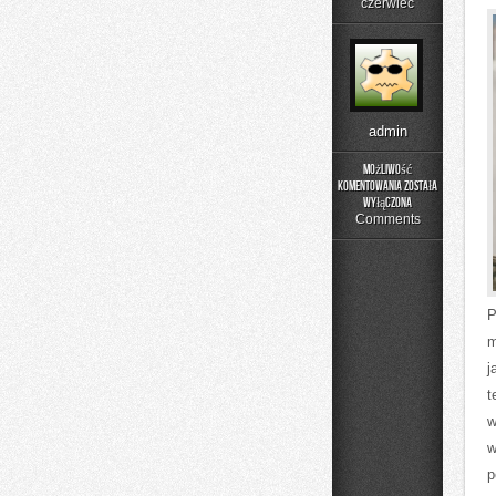
czerwiec
admin
Możliwość
komentowania
została
DIY
wyłączona
–
Comments
Projekty
Krok
po
Kroku
P
m
j
t
w
w
p