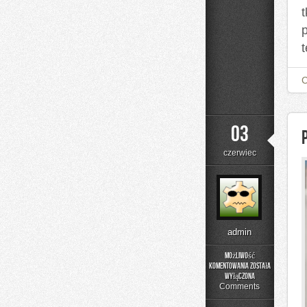
t
03
czerwiec
admin
Możliwość
komentowania
została
Poradnik
wyłączona
Rodzica
Comments