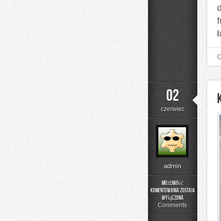
d
02
czerwiec
admin
Możliwość
komentowania
została
Kolory
wyłączona
i
Comments
materiały