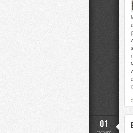
t
01
czerwiec