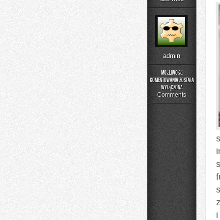
admin
Możliwość
komentowania
została
Rehabilitacja
wyłączona
i
Comments
Fizjoterapia
s
i