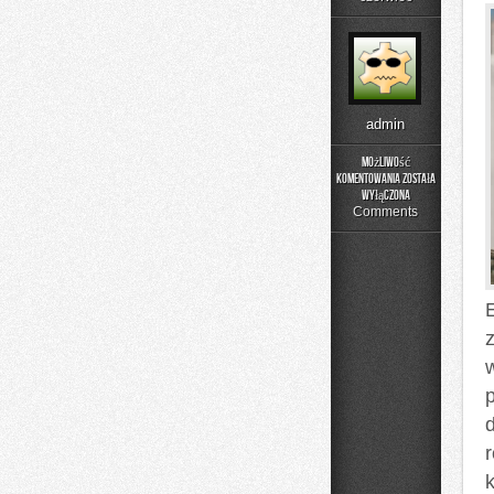
admin
Możliwość
komentowania
została
Buty
wyłączona
sportowe
Comments
r