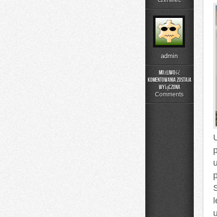
czerwiec
admin
Możliwość
komentowania
została
Poradnik
wyłączona
Prania
Comments
l