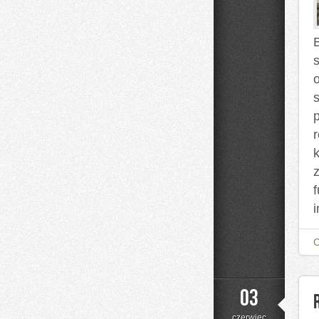
B
03
czerwiec