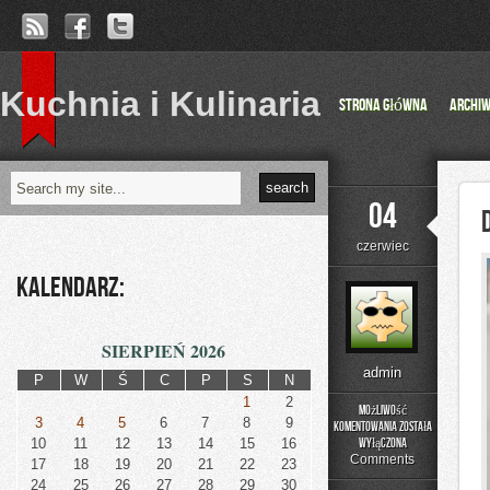
Kuchnia i Kulinaria
Strona główna
Archi
04
czerwiec
Kalendarz:
SIERPIEŃ 2026
admin
P
W
Ś
C
P
S
N
1
2
Możliwość
3
4
5
6
7
8
9
komentowania
została
DIY
10
11
12
13
14
15
16
wyłączona
–
Comments
17
18
19
20
21
22
23
Projekty
24
25
26
27
28
29
30