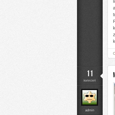
t
R
z
11
kwiecień
admin