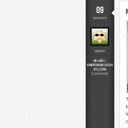
09
kwiecień
admin
Możliwość
komentowania
została
Nowoczesne
wyłączona
Technologie
Comments
w
Optyce
l