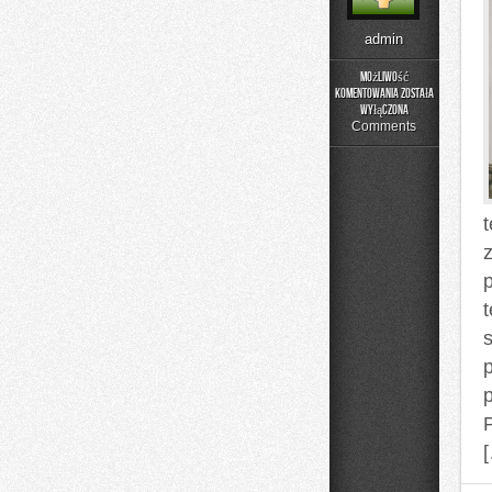
admin
Możliwość
komentowania
została
Porady
wyłączona
i
Comments
Triki
Kawowe
p
t