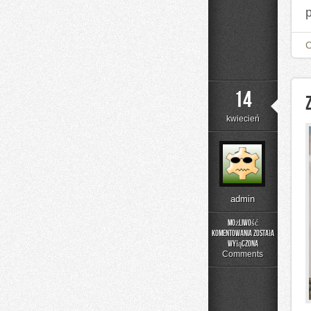
14
kwiecień
admin
Możliwość
komentowania
została
Zdrowie
wyłączona
i
Comments
Regeneracja