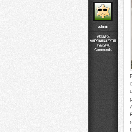
admin
Możliwość
komentowania
została
Adopcja
wyłączona
i
Comments
Opieka