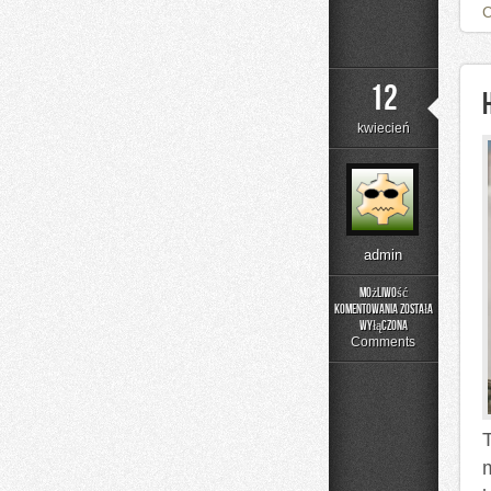
12
kwiecień
admin
Możliwość
komentowania
została
Historia
wyłączona
Gastronomii
Comments