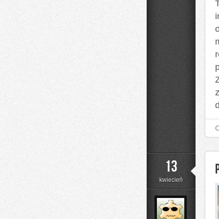
T
r
13
kwiecień