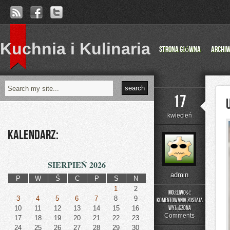
Kuchnia i Kulinaria
Strona główna
Archi
17
kwiecień
Kalendarz:
SIERPIEŃ 2026
admin
P
W
Ś
C
P
S
N
1
2
Możliwość
3
4
5
6
7
8
9
komentowania
została
Urbanistyka
10
11
12
13
14
15
16
wyłączona
i
Comments
17
18
19
20
21
22
23
Miasta
24
25
26
27
28
29
30