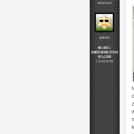
kwiecień
admin
Możliwość
komentowania
została
Listwy
wyłączona
i
Comments
Detale
Wykończeniowe