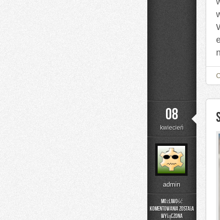
08
kwiecień
admin
Możliwość
komentowania
została
Symbolika
wyłączona