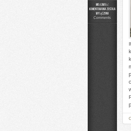
Możliwość
komentowania
została
Meble
wyłączona
Premium
Comments
i
Designerskie
I
m