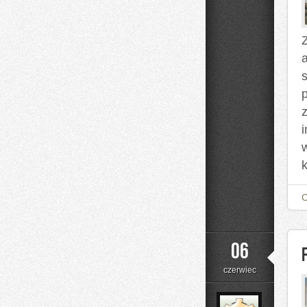
i
Nalewki
Z
z
k
06
czerwiec