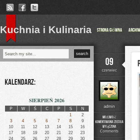
Kuchnia i Kulinaria
Strona główna
Archi
09
czerwiec
Kalendarz:
SIERPIEŃ 2026
admin
P
W
Ś
C
P
S
N
1
2
Możliwość
3
4
5
6
7
8
9
komentowania
została
Podstawy
10
11
12
13
14
15
16
wyłączona
Matematyki
Comments
17
18
19
20
21
22
23
24
25
26
27
28
29
30