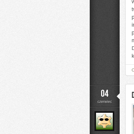
i
04
czerwiec