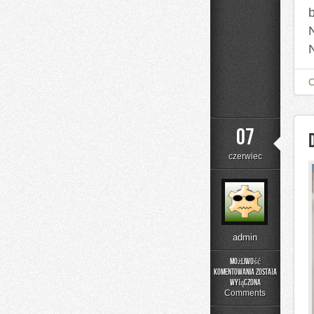
07
czerwiec
admin
Możliwość
komentowania
została
DIY
wyłączona
–
Comments
Domowe
Mieszanki