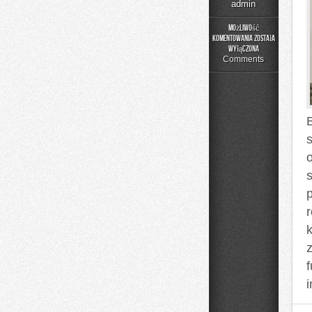
admin
Możliwość
komentowania
została
Poradnik
wyłączona
Rodzica
Comments
B