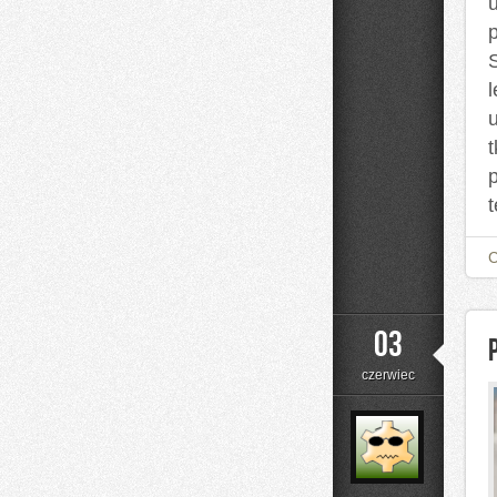
l
t
03
czerwiec