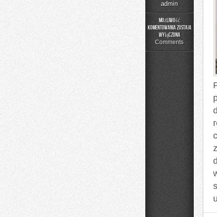
admin
Możliwość
komentowania
została
DIY
wyłączona
–
Comments
Projekty
Krok
po
Kroku