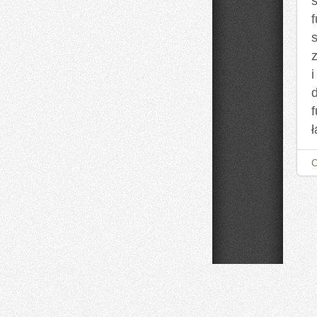
s
i
d