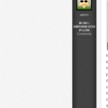
admin
Możliwość
komentowania
została
Fotografia
wyłączona
Comments
e
d
u