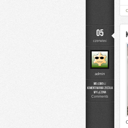
05
czerwiec
admin
Możliwość
komentowania
została
Kolej
wyłączona
w
Comments
Europie