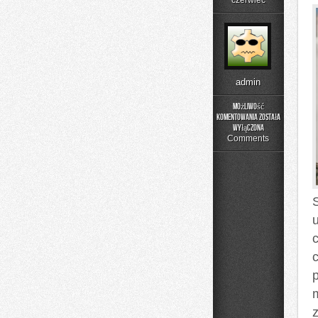
czerwiec
admin
Możliwość
komentowania
została
Menu
wyłączona
i
Comments
Catering