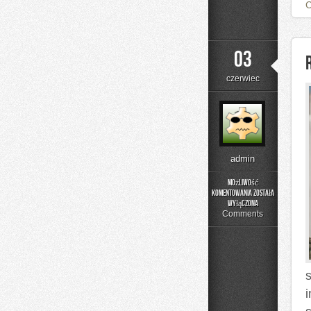
03
czerwiec
admin
Możliwość
komentowania
została
Rehabilitacja
wyłączona
i
Comments
Fizjoterapia