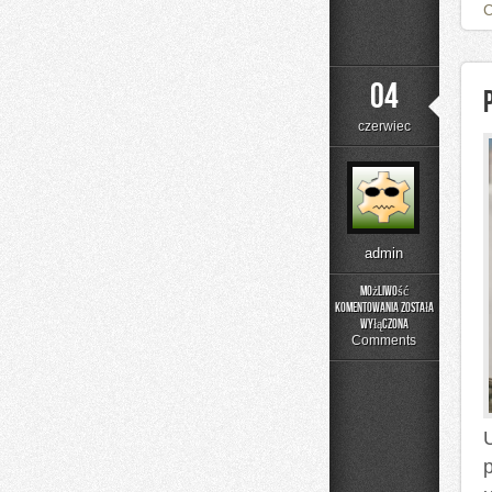
04
czerwiec
admin
Możliwość
komentowania
została
Poradnik
wyłączona
Prania
Comments