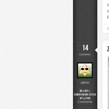
14
czerwiec
admin
Możliwość
komentowania
została
Zapachowe
wyłączona
Inspiracje
Comments