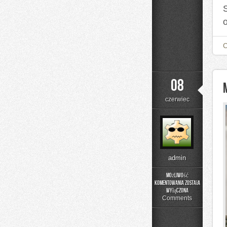
08
czerwiec
admin
Możliwość
komentowania
została
Menu
wyłączona
i
Comments
Catering