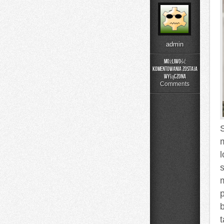
admin
Możliwość
komentowania
została
Podstawy
wyłączona
Matematyki
Comments