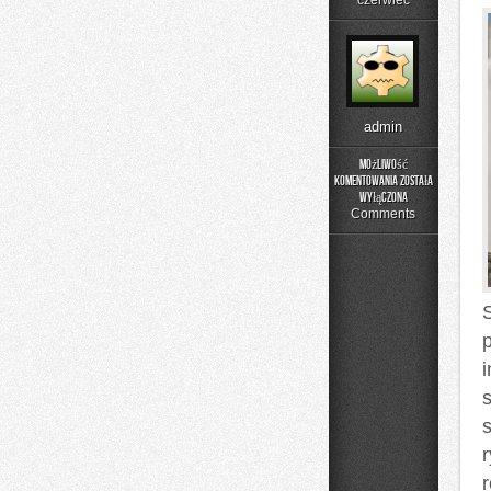
czerwiec
admin
Możliwość
komentowania
została
Moda
wyłączona
Plus
Comments
Size
na
Co
Dzień
s