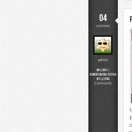
04
czerwiec
admin
Możliwość
komentowania
została
Poradnik
wyłączona
Prania
Comments