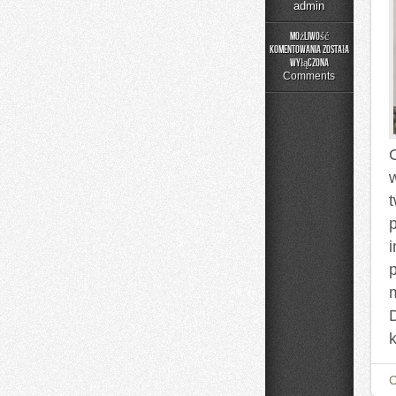
admin
Możliwość
komentowania
została
Kolej
wyłączona
w
Comments
Europie
i