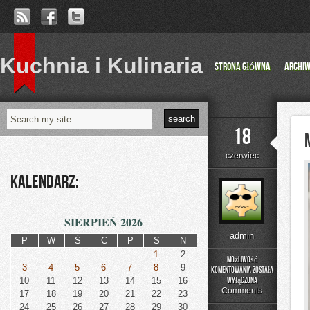
Kuchnia i Kulinaria
Strona główna
Archi
18
czerwiec
Kalendarz:
SIERPIEŃ 2026
admin
P
W
Ś
C
P
S
N
1
2
Możliwość
3
4
5
6
7
8
9
komentowania
została
Moda
10
11
12
13
14
15
16
wyłączona
i
Comments
17
18
19
20
21
22
23
Uroda
24
25
26
27
28
29
30