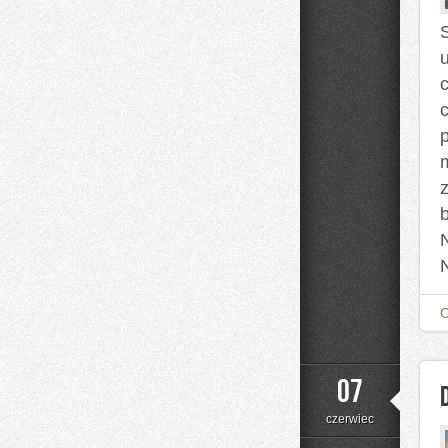
07
czerwiec