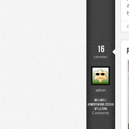
t
16
czerwiec
admin
Możliwość
komentowania
została
Poradniki
wyłączona
Użytkownika
Comments