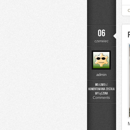
06
czerwiec
admin
Możliwość
komentowania
została
Fotografia
wyłączona
Comments