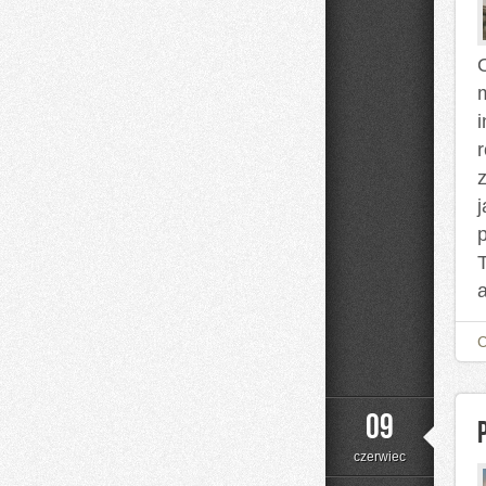
O
a
09
czerwiec