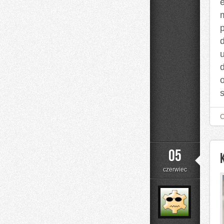
e
d
u
05
czerwiec