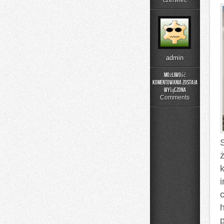
czerwiec
admin
Możliwość
komentowania
została
Czytelnicze
wyłączona
Artykuły
Comments
ż
h