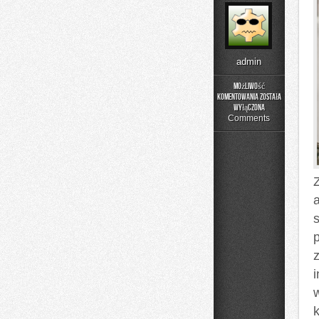
admin
Możliwość
komentowania
została
DIY
wyłączona
–
Comments
Domowe
Mieszanki
i
Nalewki
Z
z
k