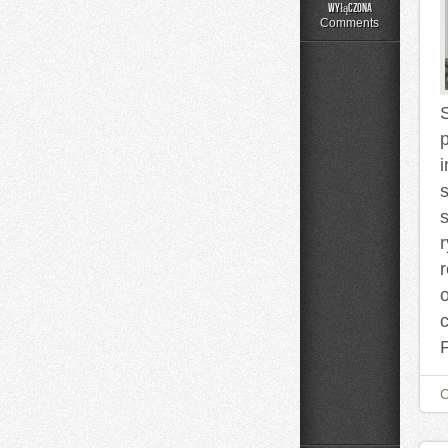
Moda
wyłączona
Plus
Comments
Size
na
Co
Dzień
s