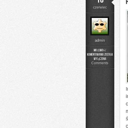
czerwiec
admin
Możliwość
komentowania
została
Poradniki
wyłączona
Użytkownika
Comments