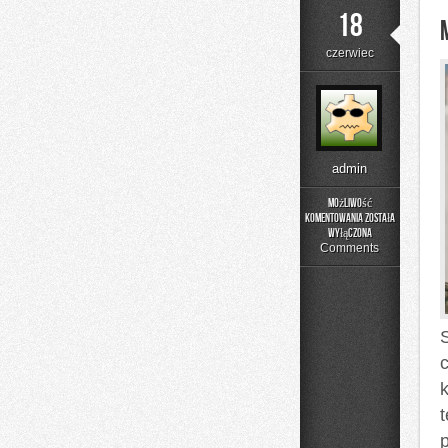
18
czerwiec
admin
Możliwość
komentowania
została
Moda
wyłączona
i
Comments
Uroda