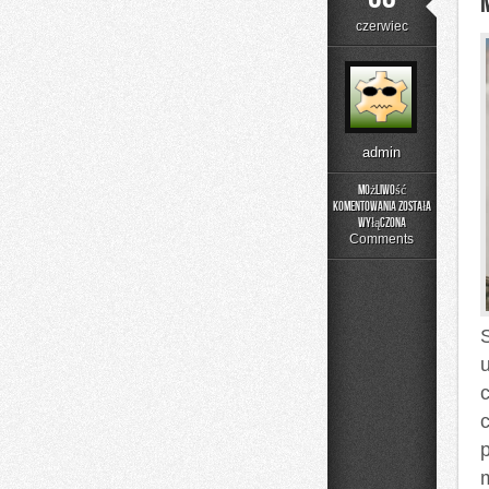
czerwiec
admin
Możliwość
komentowania
została
Menu
wyłączona
i
Comments
Catering