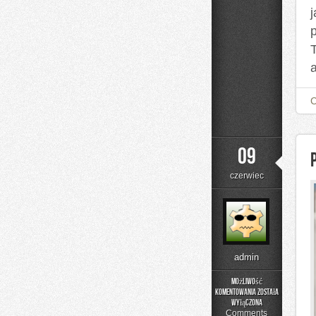
a
09
czerwiec
admin
Możliwość
komentowania
została
Podstawy
wyłączona
Matematyki
Comments