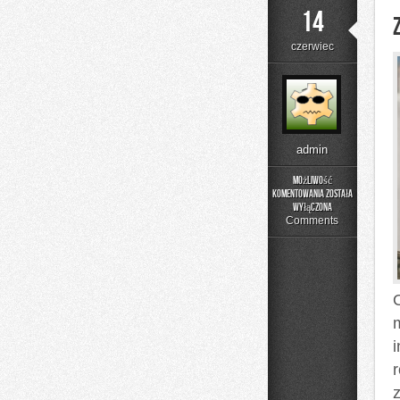
14
czerwiec
admin
Możliwość
komentowania
została
Zapachowe
wyłączona
Inspiracje
Comments
O