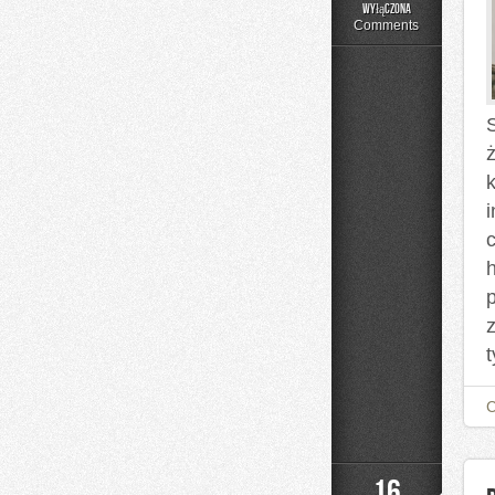
Czytelnicze
wyłączona
Artykuły
Comments
ż
h
t
16