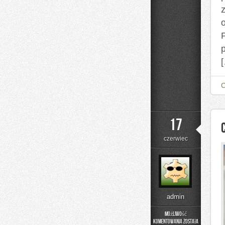
P
17
czerwiec
admin
Możliwość
komentowania
została