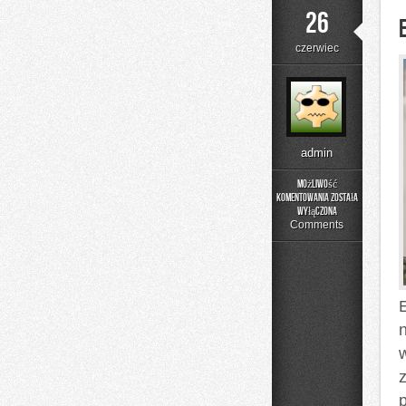
26
czerwiec
admin
Możliwość
komentowania
została
Edukacja
wyłączona
i
Comments
Styl
Życia