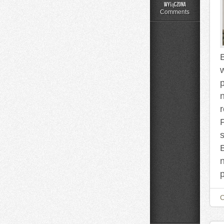
Składniki
wyłączona
pod
Comments
lupą
B
p
s