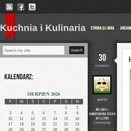
Kuchnia i Kulinaria
Strona główna
Archi
30
czerwiec
Kalendarz:
SIERPIEŃ 2026
admin
P
W
Ś
C
P
S
N
1
2
Możliwość
3
4
5
6
7
8
9
komentowania
została
Historia
10
11
12
13
14
15
16
wyłączona
Przemysłu
Comments
17
18
19
20
21
22
23
24
25
26
27
28
29
30