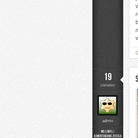
19
czerwiec
admin
Możliwość
komentowania
została