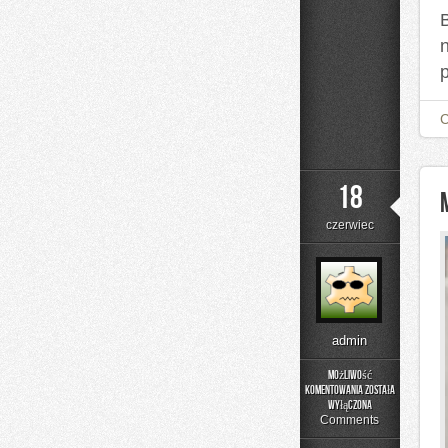
18
czerwiec
admin
Możliwość
komentowania
została
Moda
wyłączona
i
Comments
Uroda