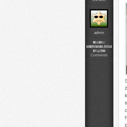
czerwiec
admin
Możliwość
komentowania
została
Czytelnicze
wyłączona
Artykuły
Comments
ż
h