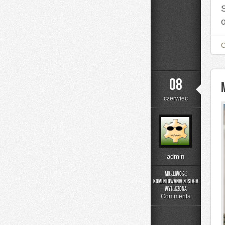
08
czerwiec
admin
Możliwość
komentowania
została
Menu
wyłączona
i
Comments
Catering