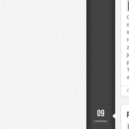
O
a
09
czerwiec