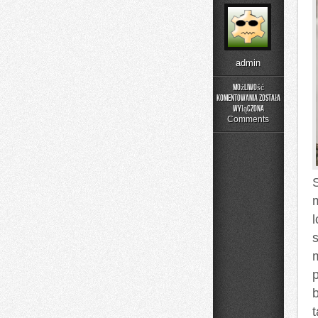
admin
Możliwość
komentowania
została
Podstawy
wyłączona
Matematyki
Comments