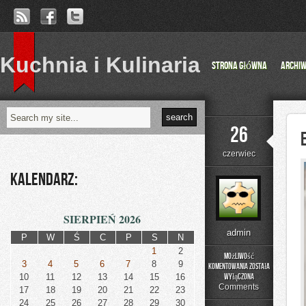
Kuchnia i Kulinaria
Strona główna
Archi
26
czerwiec
Kalendarz:
SIERPIEŃ 2026
admin
P
W
Ś
C
P
S
N
1
2
Możliwość
3
4
5
6
7
8
9
komentowania
została
Edukacja
10
11
12
13
14
15
16
wyłączona
i
Comments
17
18
19
20
21
22
23
Styl
24
25
26
27
28
29
30