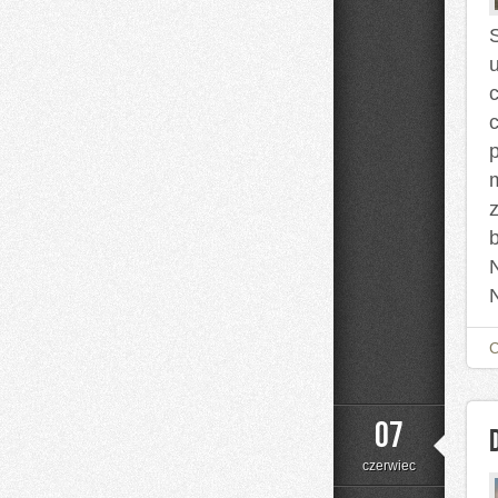
07
czerwiec