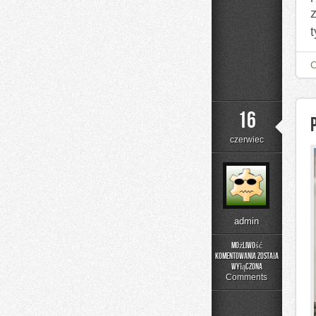
t
16
czerwiec
admin
Możliwość
komentowania
została
Poradniki
wyłączona
Użytkownika
Comments