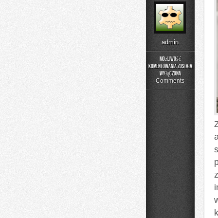
admin
Możliwość
komentowania
została
DIY
wyłączona
–
Comments
Domowe
Mieszanki
i
Nalewki
Z
z
k