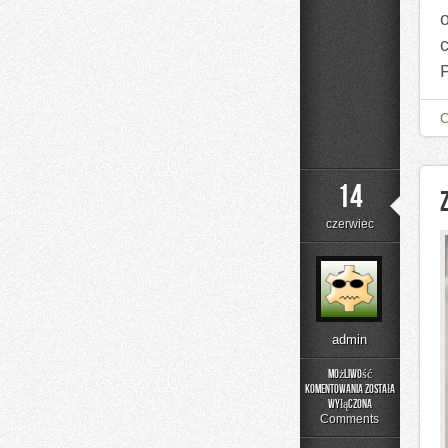
14
czerwiec
admin
Możliwość
komentowania
została
Zapachowe
wyłączona
Inspiracje
Comments