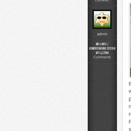
czerwiec
admin
Możliwość
komentowania
została
Składniki
wyłączona
pod
Comments
lupą
B
p
s