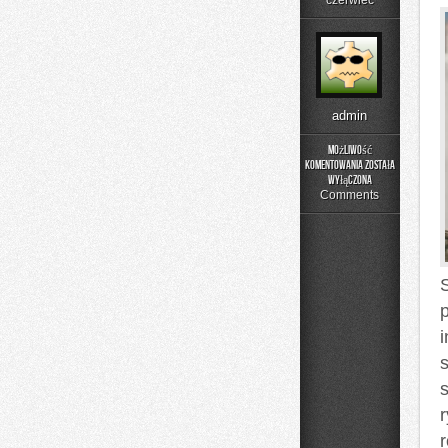
czerwiec
admin
Możliwość
komentowania
została
Moda
wyłączona
Plus
Comments
Size
na
Co
Dzień
s