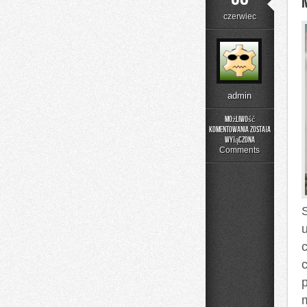
czerwiec
admin
Możliwość
komentowania
została
Menu
wyłączona
i
Comments
Catering