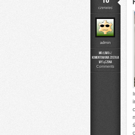
czerwiec
admin
Możliwość
komentowania
została
Poradniki
wyłączona
Użytkownika
Comments