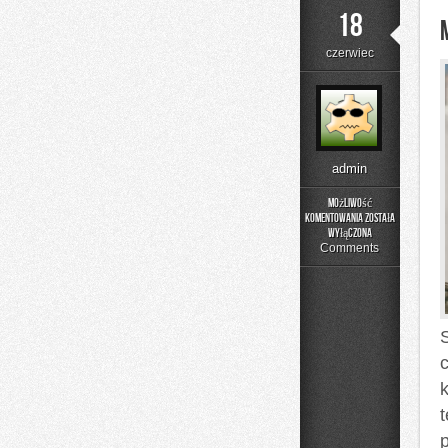
18
czerwiec
admin
Możliwość
komentowania
została
Moda
wyłączona
i
Comments
Uroda