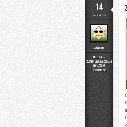
14
czerwiec
admin
Możliwość
komentowania
została
Zapachowe
wyłączona
Inspiracje
Comments
O