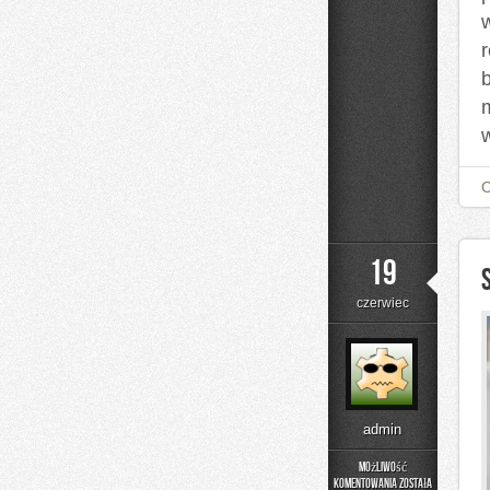
19
czerwiec
admin
Możliwość
komentowania
została