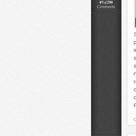
Moda
wyłączona
Plus
Comments
Size
na
Co
Dzień
s