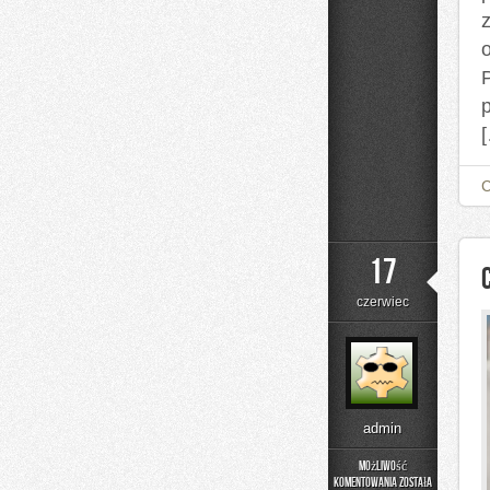
P
17
czerwiec
admin
Możliwość
komentowania
została