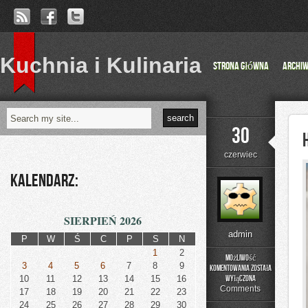
Kuchnia i Kulinaria
Strona główna
Archi
30
czerwiec
Kalendarz:
SIERPIEŃ 2026
admin
P
W
Ś
C
P
S
N
1
2
Możliwość
3
4
5
6
7
8
9
komentowania
została
Historia
10
11
12
13
14
15
16
wyłączona
Przemysłu
Comments
17
18
19
20
21
22
23
24
25
26
27
28
29
30