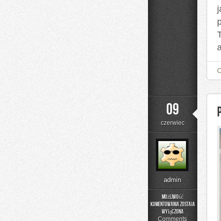
a
09
czerwiec
admin
Możliwość
komentowania
została
Podstawy
wyłączona
Matematyki
Comments