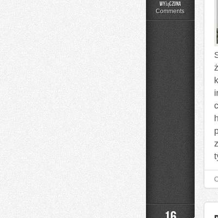
Czytelnicze
wyłączona
Artykuły
Comments
ż
h
t
16