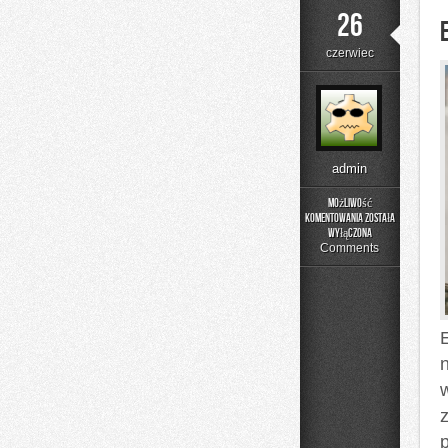
26
czerwiec
admin
Możliwość
komentowania
została
Edukacja
wyłączona
i
Comments
Styl
Życia