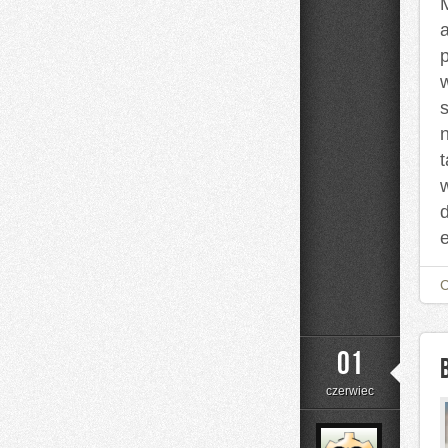
t
01
czerwiec