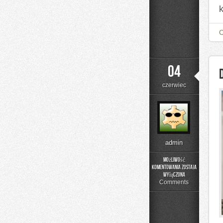
04
czerwiec
admin
Możliwość
komentowania
została
DIY
wyłączona
–
Comments
Projekty
Krok
po
Kroku