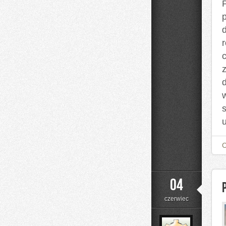
04
czerwiec