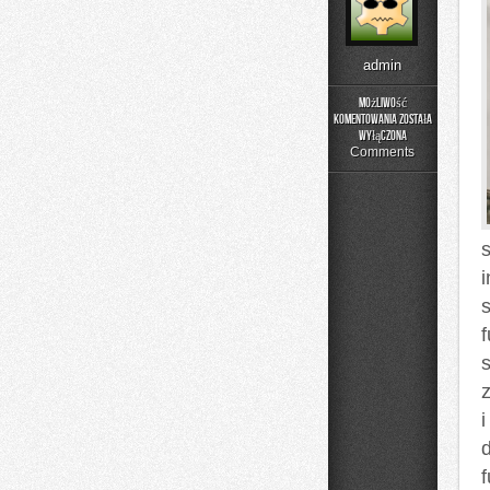
admin
Możliwość
komentowania
została
Rehabilitacja
wyłączona
i
Comments
Fizjoterapia
s
i
d