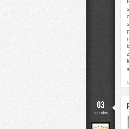
B
03
czerwiec