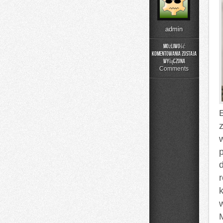
admin
Możliwość
komentowania
została
Buty
wyłączona
sportowe
Comments
r
M