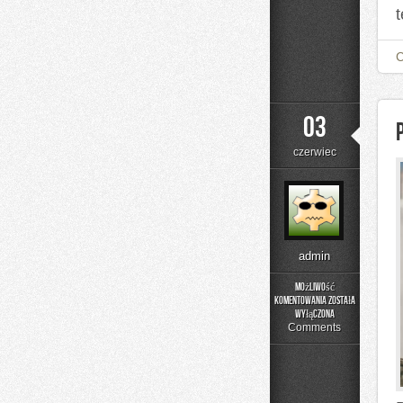
t
03
czerwiec
admin
Możliwość
komentowania
została
Poradnik
wyłączona
Rodzica
Comments