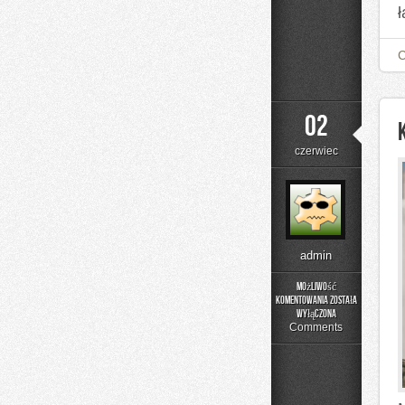
02
czerwiec
admin
Możliwość
komentowania
została
Kolory
wyłączona
i
Comments
materiały