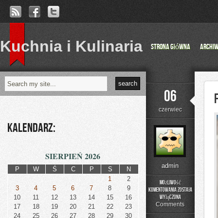
Kuchnia i Kulinaria
Strona główna
Archi
06
czerwiec
Kalendarz:
SIERPIEŃ 2026
admin
P
W
Ś
C
P
S
N
1
2
Możliwość
3
4
5
6
7
8
9
komentowania
została
Fotografia
10
11
12
13
14
15
16
wyłączona
Comments
17
18
19
20
21
22
23
24
25
26
27
28
29
30