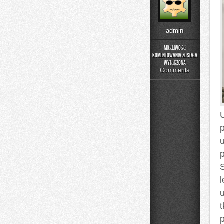
admin
Możliwość
komentowania
została
Poradnik
wyłączona
Prania
Comments
l