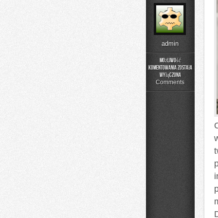
admin
Możliwość
komentowania
została
Kolej
wyłączona
w
Comments
Europie
i