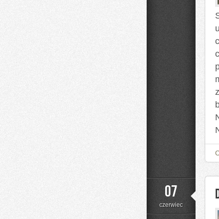
07
czerwiec