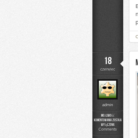
18
czerwiec
admin
Możliwość
komentowania
została
Moda
wyłączona
i
Comments
Uroda