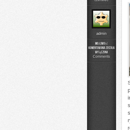
czerwiec
admin
Możliwość
komentowania
została
Moda
wyłączona
Plus
Comments
Size
na
Co
Dzień
s