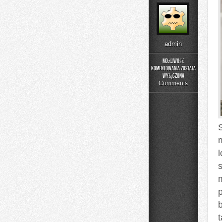
admin
Możliwość
komentowania
została
Podstawy
wyłączona
Matematyki
Comments