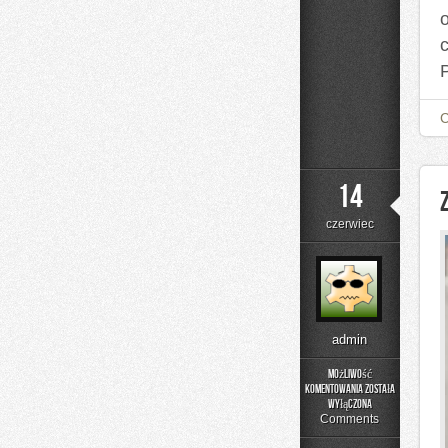
14
czerwiec
admin
Możliwość
komentowania
została
Zapachowe
wyłączona
Inspiracje
Comments