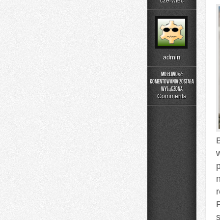
czerwiec
admin
Możliwość
komentowania
została
Składniki
wyłączona
pod
Comments
lupą
B
p
s