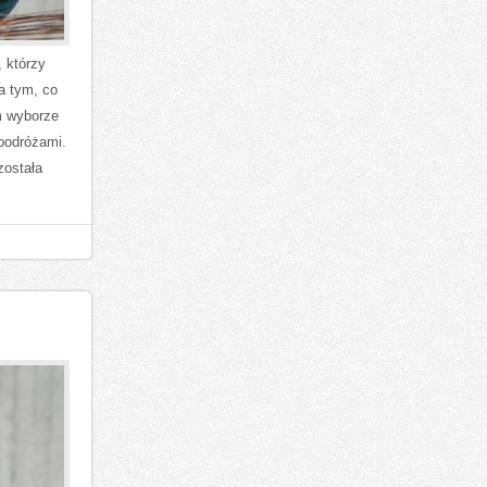
 którzy
a tym, co
m wyborze
podróżami.
została