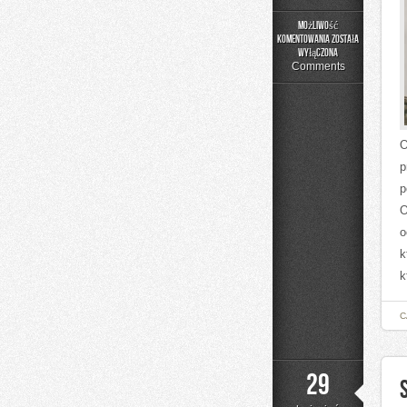
Możliwość
komentowania
została
Podstawy
wyłączona
Cyberbezpieczeństwa
Comments
O
p
p
O
o
k
k
C
29