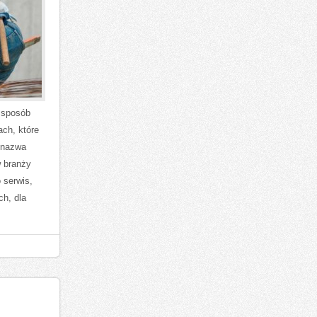
w sposób
ach, które
 nazwa
w branży
 serwis,
ch, dla