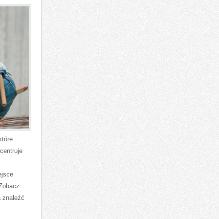
które
centruje
ć
ejsce
 Zobacz:
a znaleźć