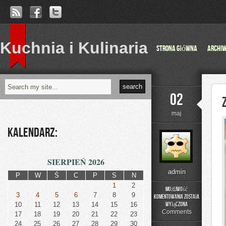
Kuchnia i Kulinaria
Strona główna
Archi
02
maj
Kalendarz:
SIERPIEŃ 2026
admin
P
W
Ś
C
P
S
N
1
2
Możliwość
3
4
5
6
7
8
9
komentowania
została
Zabawa
10
11
12
13
14
15
16
wyłączona
i
Comments
17
18
19
20
21
22
23
Rozwój
24
25
26
27
28
29
30