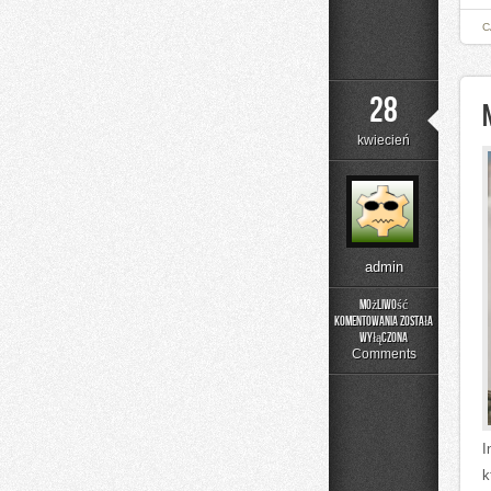
C
28
kwiecień
admin
Możliwość
komentowania
została
Nowości
wyłączona
i
Comments
Trendy
I
k