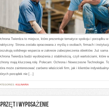
chrona Twierdza to miejsce, które prezentuje tematyce spokoju i porządku 
raktyczny. Strona została opracowana z myślą o osobach, firmach i instytucj
oszukują solidnego wsparcia w zakresie zabezpieczenia obiektów. Już sama
chrona Twierdza budzi wyobrażenia z stabilnością, czyli wartościami, które 
chrony mają kluczową rolę. Polecam: Ochrona i Nowoczesne Technologie. To
tóra może zainteresować zarówno właścicieli firm, jak i klientów indywidualny
tórych porządek nie […]
ATEGORIES:
KULINARIA
SPRZĘT I WYPOSAŻENIE