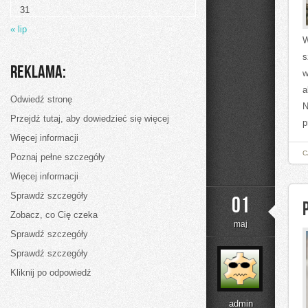
31
« lip
W
s
Reklama:
w
a
Odwiedź stronę
N
Przejdź tutaj, aby dowiedzieć się więcej
p
Więcej informacji
C
Poznaj pełne szczegóły
Więcej informacji
Sprawdź szczegóły
01
Zobacz, co Cię czeka
maj
Sprawdź szczegóły
Sprawdź szczegóły
Kliknij po odpowiedź
admin