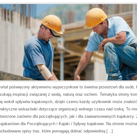
ortal poświęcony aktywnemu wypoczynkowi to świetna przestrzeń dla osób, 
zukają inspiracji związanej z wodą, naturą oraz ruchem. Tematyka strony kon
ię wokół spływów kajakowych, dzięki czemu każdy użytkownik może znaleź
raktyczne wskazówki dotyczące organizacji wolnego czasu nad rzeką. To mi
tworzone zarówno dla początkujących, jak i dla zaawansowanych kajakarzy.
ajakarstwo dla Początkujących i Kajaki i Spływy kajakowe. Na stronie możn
ozbudowane opisy tras, które pomagają dobrać odpowiednią […]