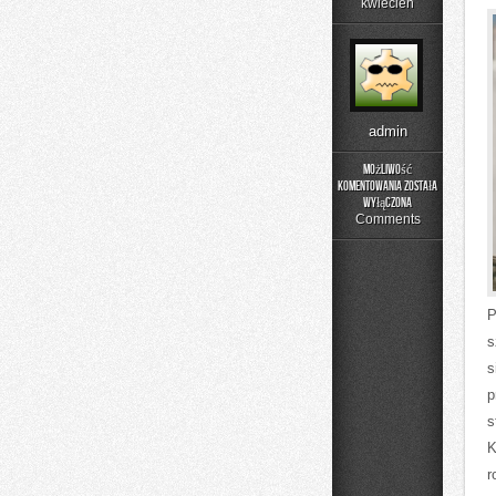
kwiecień
admin
Możliwość
komentowania
została
Sprzęt
wyłączona
i
Comments
Wyposażenie
P
s
s
p
s
K
r