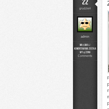
22
grudzień
admin
Możliwość
komentowania
została
Źródła
wyłączona
motoryzacji
Comments