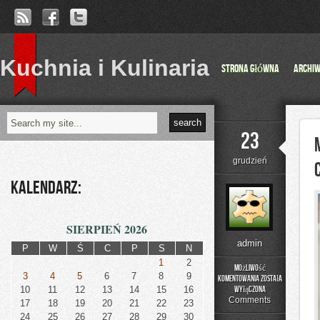
Kuchnia i Kulinaria
Strona główna
Archi
23
grudzień
Kalendarz:
SIERPIEŃ 2026
admin
P
W
Ś
C
P
S
N
1
2
Możliwość
3
4
5
6
7
8
9
komentowania
została
Motoryzacja
10
11
12
13
14
15
16
wyłączona
stwarza
Comments
17
18
19
20
21
22
23
nam
24
25
26
27
28
29
30