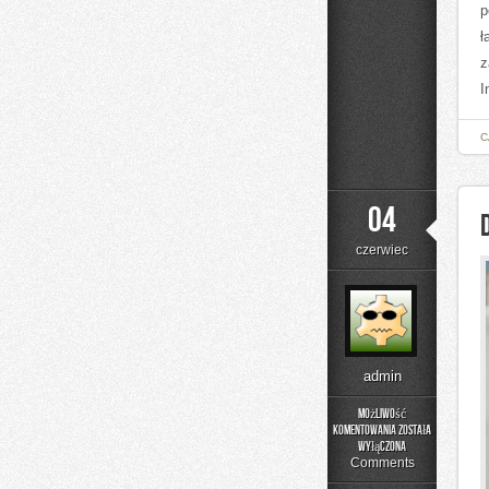
p
ł
z
I
C
04
czerwiec
admin
Możliwość
komentowania
została
DIY
wyłączona
–
Comments
Projekty