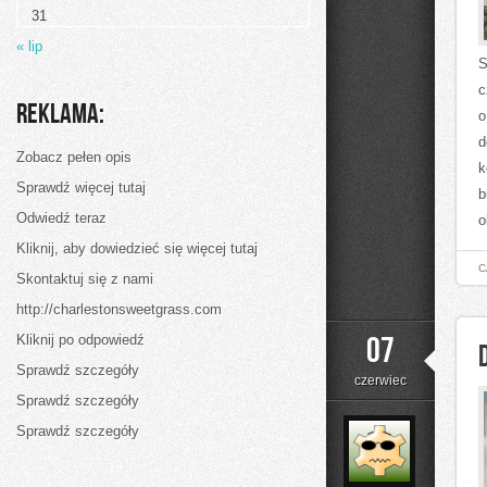
31
« lip
S
c
Reklama:
o
d
Zobacz pełen opis
k
Sprawdź więcej tutaj
b
Odwiedź teraz
o
Kliknij, aby dowiedzieć się więcej tutaj
C
Skontaktuj się z nami
http://charlestonsweetgrass.com
07
Kliknij po odpowiedź
Sprawdź szczegóły
czerwiec
Sprawdź szczegóły
Sprawdź szczegóły