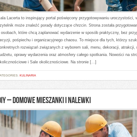
ala Lacerta to inspirujący portal poświęcony przygotowywaniu uroczystości, 
zytelnik może znaleźć porady dotyczące chrzcin. Strona została przygotowa
 osobach, które chcą zaplanować wydarzenie w sposób praktyczny, bez prz
ecyzji, pośpiechu i organizacyjnego chaosu. To miejsce dla tych, którzy szuk
onkretnych rozwiązań związanych z wyborem sali, menu, dekoracji, atrakcji,
udżetu, oprawy wydarzenia oraz atmosfery całego spotkania. Nowości na str
kolicznościowe i Sale okolicznościowe. Na stronie […]
ATEGORIES:
KULINARIA
DIY – DOMOWE MIESZANKI I NALEWKI