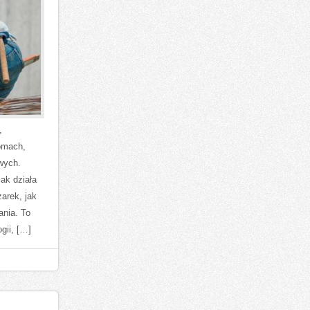
,
omach,
wych.
jak działa
zarek, jak
ania. To
gii, […]