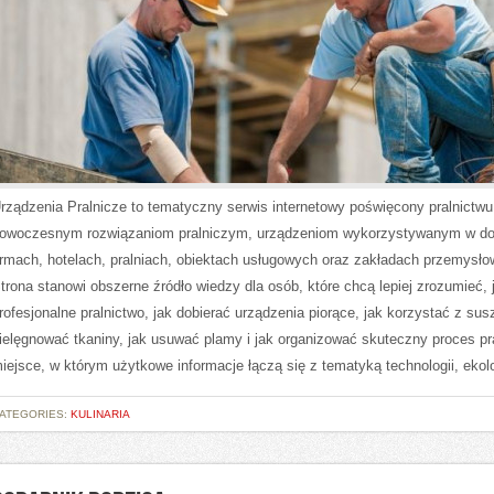
rządzenia Pralnicze to tematyczny serwis internetowy poświęcony pralnictwu
owoczesnym rozwiązaniom pralniczym, urządzeniom wykorzystywanym w d
irmach, hotelach, pralniach, obiektach usługowych oraz zakładach przemysło
trona stanowi obszerne źródło wiedzy dla osób, które chcą lepiej zrozumieć, 
rofesjonalne pralnictwo, jak dobierać urządzenia piorące, jak korzystać z sus
ielęgnować tkaniny, jak usuwać plamy i jak organizować skuteczny proces pr
iejsce, w którym użytkowe informacje łączą się z tematyką technologii, ekolo
ATEGORIES:
KULINARIA