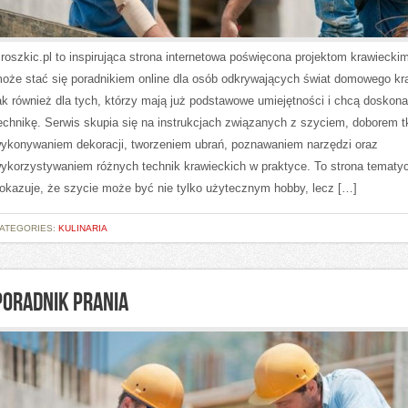
roszkic.pl to inspirująca strona internetowa poświęcona projektom krawieckim
oże stać się poradnikiem online dla osób odkrywających świat domowego kr
ak również dla tych, którzy mają już podstawowe umiejętności i chcą doskona
echnikę. Serwis skupia się na instrukcjach związanych z szyciem, doborem t
ykonywaniem dekoracji, tworzeniem ubrań, poznawaniem narzędzi oraz
ykorzystywaniem różnych technik krawieckich w praktyce. To strona tematyc
okazuje, że szycie może być nie tylko użytecznym hobby, lecz […]
ATEGORIES:
KULINARIA
PORADNIK PRANIA