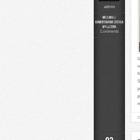
admin
Możliwość
komentowania
została
Poradnik
wyłączona
Prania
Comments
U
n
f
S
p
p
m
C