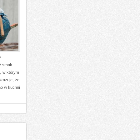
w
ić smak
e, w którym
okazuje, że
o w kuchni