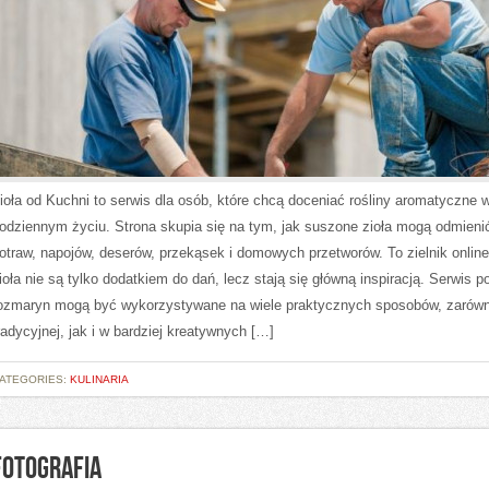
ioła od Kuchni to serwis dla osób, które chcą doceniać rośliny aromatyczne 
odziennym życiu. Strona skupia się na tym, jak suszone zioła mogą odmien
otraw, napojów, deserów, przekąsek i domowych przetworów. To zielnik onlin
ioła nie są tylko dodatkiem do dań, lecz stają się główną inspiracją. Serwis p
ozmaryn mogą być wykorzystywane na wiele praktycznych sposobów, zarówn
radycyjnej, jak i w bardziej kreatywnych […]
ATEGORIES:
KULINARIA
FOTOGRAFIA