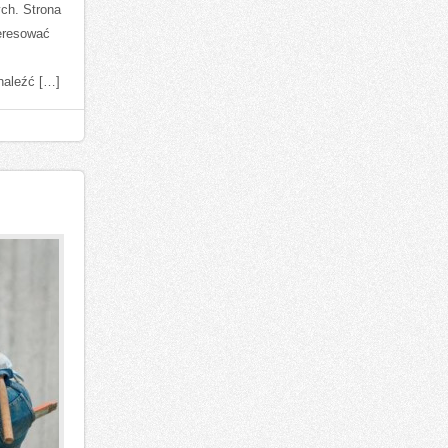
ych. Strona
teresować
znaleźć […]