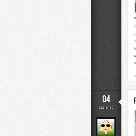
Krok
po
Kroku
P
m
j
t
w
w
p
C
04
czerwiec