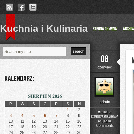
Kuchnia i Kulinaria
Strona główna
Archi
08
czerwiec
Kalendarz:
SIERPIEŃ 2026
admin
P
W
Ś
C
P
S
N
1
2
Możliwość
3
4
5
6
7
8
9
komentowania
została
Menu
10
11
12
13
14
15
16
wyłączona
i
Comments
17
18
19
20
21
22
23
Catering
24
25
26
27
28
29
30