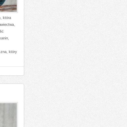
, która
awiectwa,
lić
kanin,
zna, który