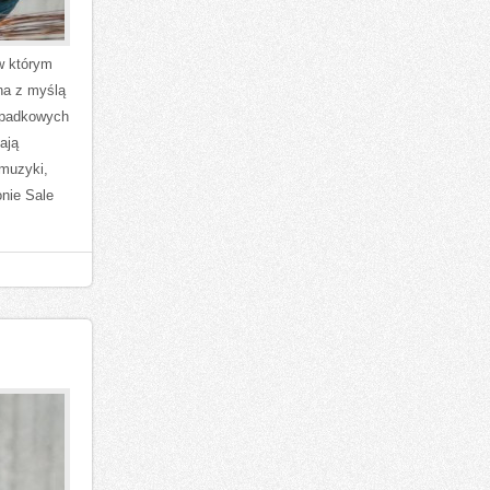
w którym
na z myślą
ypadkowych
ają
 muzyki,
onie Sale