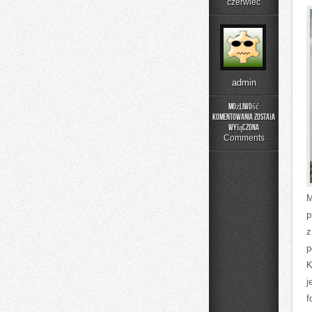
czerwiec
admin
Możliwość
komentowania
została
Fotografia
wyłączona
Comments
M
p
z
p
K
j
f