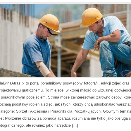
alwinaAtras.pl to portal poradnikowy poświęcony fotografii, edycji zdjęć oraz
rojektowaniu graficznemu. To miejsce, w której miłość do wizualnej opowieści
 poradnikowym podejściem. Strona może zainteresować zarówno osoby, któr
oznają podstawy robienia zdjęć, jak i tych, którzy chcą udoskonalać warsztat
ategorie: Sprzęt i Akcesoria i Poradniki dla Początkujących. Głównym temat
est tworzenie obrazów za pomocą aparatu, rozumiana nie tylko jako obsługa s
otograficznego, ale również jako narzędzie […]