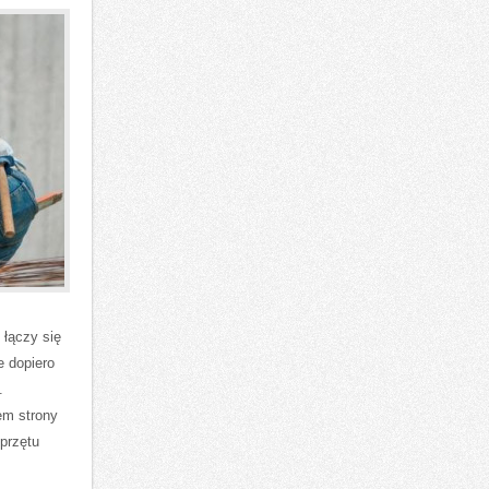
 łączy się
e dopiero
.
em strony
przętu