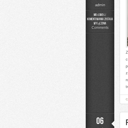
admin
Możliwość
komentowania
została
DIY
wyłączona
–
Comments
Domowe
Mieszanki
i
Nalewki
Z
c
p
z
r
t
C
06