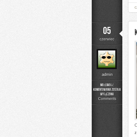
C
05
czerwiec
admin
Możliwość
komentowania
została
Kolej
wyłączona
w
Comments
Europie
C
z