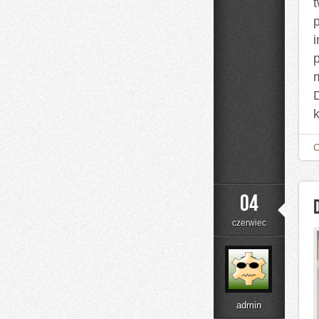
i
04
czerwiec
admin