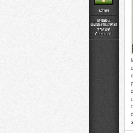
admin
Możliwość
komentowania
została
Fotografia
wyłączona
Comments
e
d
u