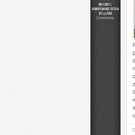
Możliwość
komentowania
została
DIY
wyłączona
–
Comments
Projekty
Krok
po
Kroku