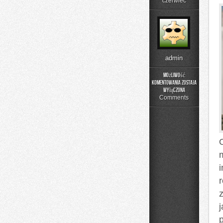
czerwiec
admin
Możliwość
komentowania
została
Zapachowe
wyłączona
Inspiracje
Comments
O