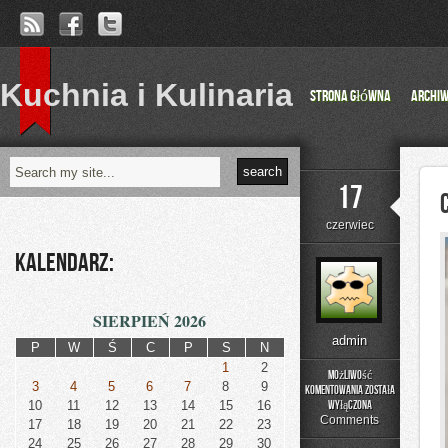
Kuchnia i Kulinaria
Strona główna
Archi
17
czerwiec
Kalendarz:
SIERPIEŃ 2026
admin
P
W
Ś
C
P
S
N
1
2
Możliwość
3
4
5
6
7
8
9
komentowania
została
Czytelnicze
10
11
12
13
14
15
16
wyłączona
Artykuły
Comments
17
18
19
20
21
22
23
24
25
26
27
28
29
30