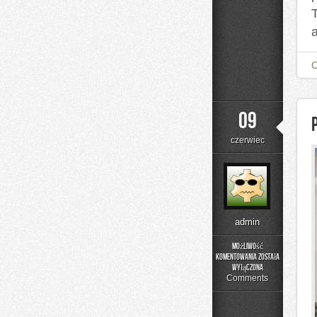
a
09
czerwiec
admin
Możliwość
komentowania
została
Podstawy
wyłączona
Matematyki
Comments