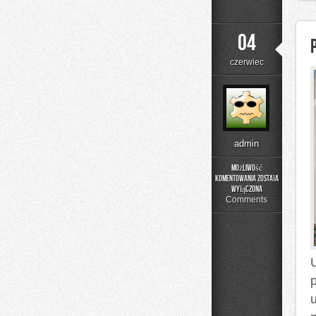
04
czerwiec
admin
Możliwość
komentowania
została
Poradnik
wyłączona
Prania
Comments