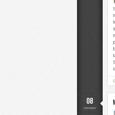
08
czerwiec