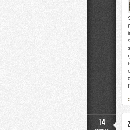
na
Co
Dzień
s
14