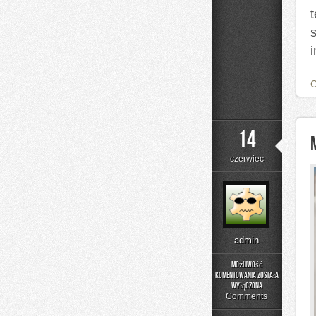
14
czerwiec
admin
Możliwość
komentowania
została
Moda
wyłączona
Plus
Comments
Size