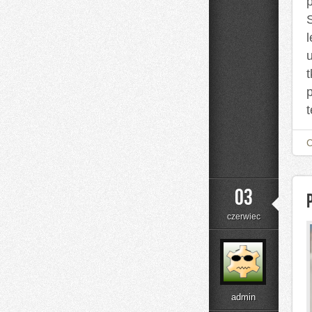
l
t
03
czerwiec
admin