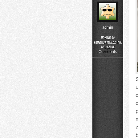
admin
Możliwość
komentowania
została
Menu
wyłączona
i
Comments
Catering