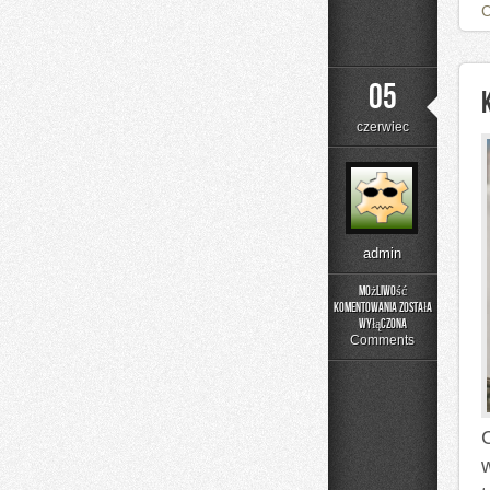
05
czerwiec
admin
Możliwość
komentowania
została
Kolej
wyłączona
w
Comments
Europie