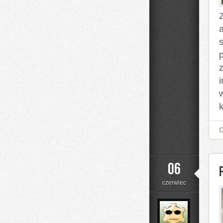
Nalewki
Z
z
k
06
czerwiec