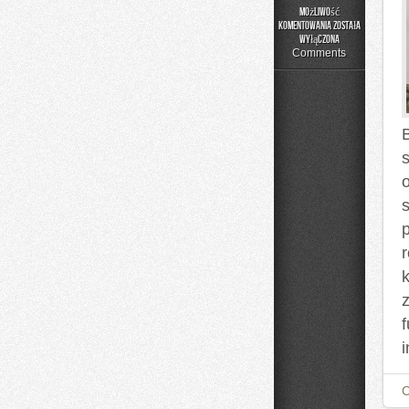
Możliwość
komentowania
została
Poradnik
wyłączona
Rodzica
Comments
B