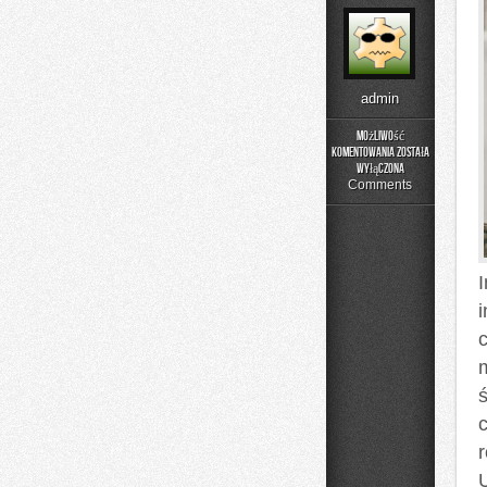
admin
Możliwość
komentowania
została
Poradniki
wyłączona
Użytkownika
Comments