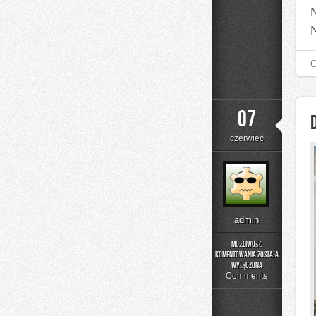
07
czerwiec
admin
Możliwość
komentowania
została
DIY
wyłączona
–
Comments
Domowe
Mieszanki
i