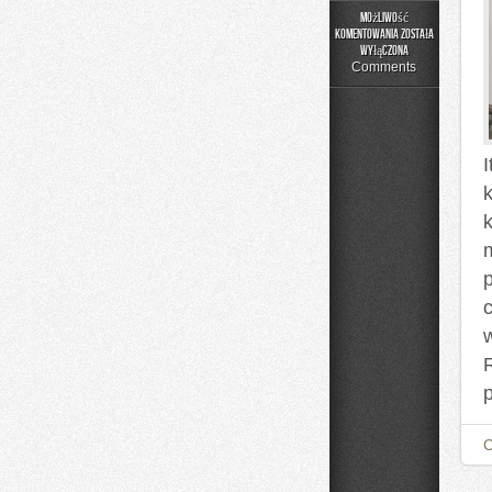
Możliwość
komentowania
została
Meble
wyłączona
Premium
Comments
i
Designerskie
I
m