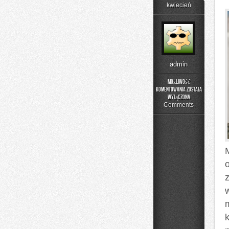
kwiecień
admin
Możliwość
komentowania
została
Listwy
wyłączona
i
Comments
Detale
Wykończeniowe