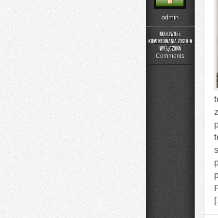
admin
Możliwość
komentowania
została
Porady
wyłączona
i
Comments
Triki
Kawowe
p
t