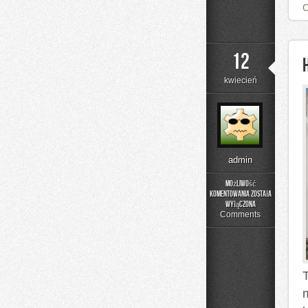
12
kwiecień
admin
Możliwość
komentowania
została
Historia
wyłączona
Gastronomii
Comments