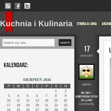
Kuchnia i Kulinaria
Strona główna
Archi
17
kwiecień
Kalendarz:
SIERPIEŃ 2026
admin
P
W
Ś
C
P
S
N
1
2
Możliwość
3
4
5
6
7
8
9
komentowania
została
Urbanistyka
10
11
12
13
14
15
16
wyłączona
i
Comments
17
18
19
20
21
22
23
Miasta
24
25
26
27
28
29
30