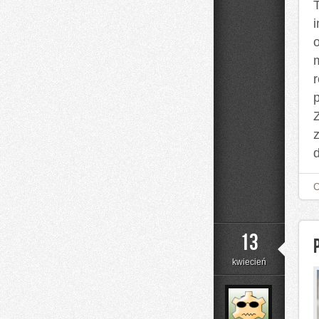
T
r
13
kwiecień