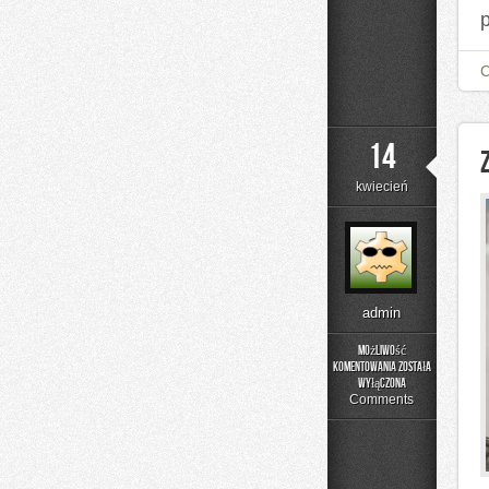
14
kwiecień
admin
Możliwość
komentowania
została
Zdrowie
wyłączona
i
Comments
Regeneracja