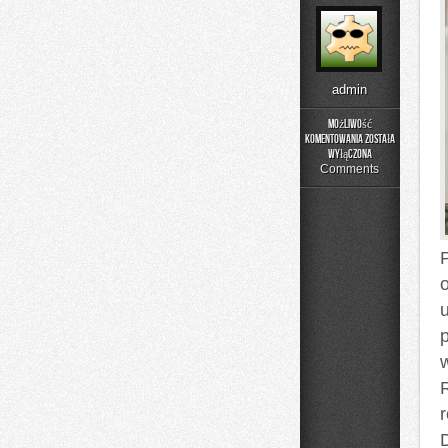
admin
Możliwość
komentowania
została
Adopcja
wyłączona
i
Comments
Opieka