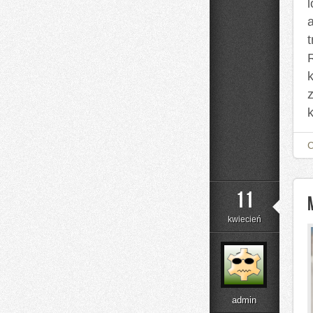
t
R
z
11
kwiecień
admin