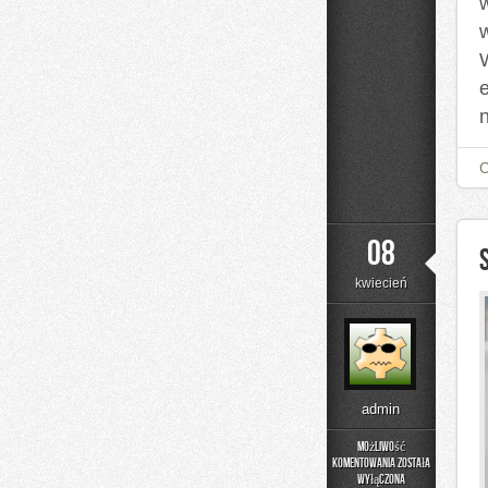
08
kwiecień
admin
Możliwość
komentowania
została
Symbolika
wyłączona