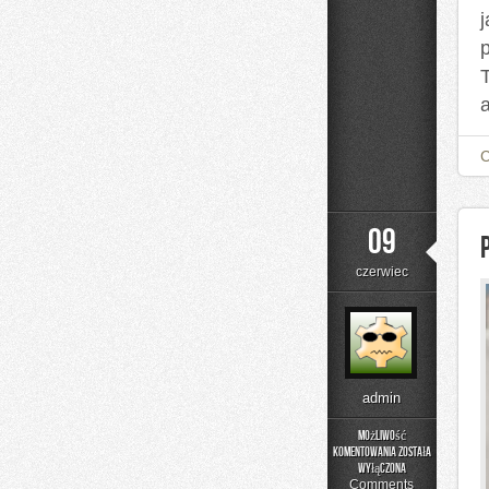
a
09
czerwiec
admin
Możliwość
komentowania
została
Podstawy
wyłączona
Matematyki
Comments