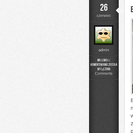
26
czerwiec
admin
Możliwość
komentowania
została
Edukacja
wyłączona
i
Comments
Styl
Życia