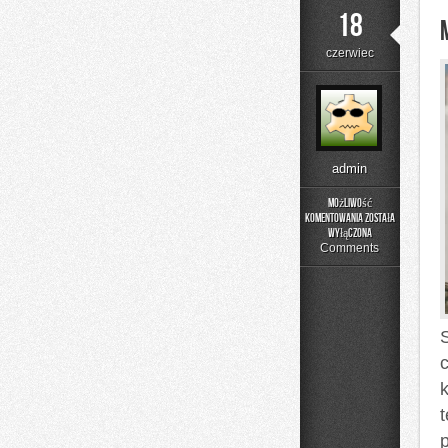
18
czerwiec
admin
Możliwość
komentowania
została
Moda
wyłączona
i
Comments
Uroda