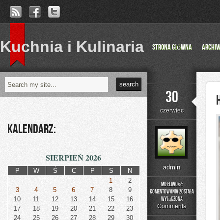
Kuchnia i Kulinaria
Strona główna
Archi
30
czerwiec
Kalendarz:
SIERPIEŃ 2026
admin
P
W
Ś
C
P
S
N
1
2
Możliwość
3
4
5
6
7
8
9
komentowania
została
Historia
10
11
12
13
14
15
16
wyłączona
Przemysłu
Comments
17
18
19
20
21
22
23
24
25
26
27
28
29
30