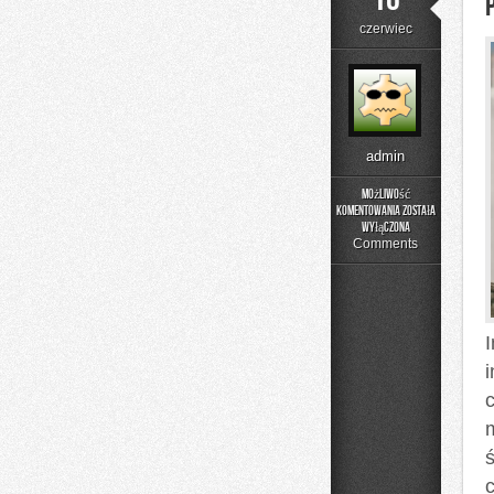
czerwiec
admin
Możliwość
komentowania
została
Poradniki
wyłączona
Użytkownika
Comments