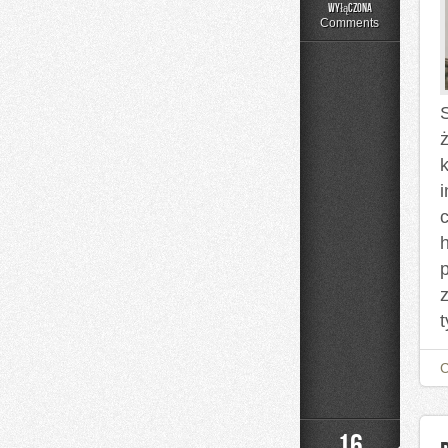
Czytelnicze
wyłączona
Artykuły
Comments
ż
h
t
16