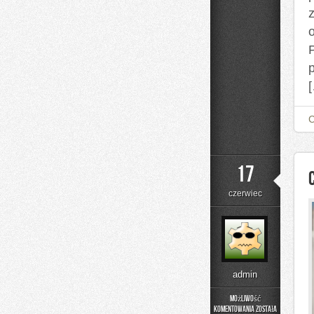
P
17
czerwiec
admin
Możliwość
komentowania
została