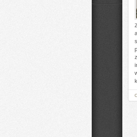
Domowe
Mieszanki
i
Nalewki
Z
z
k