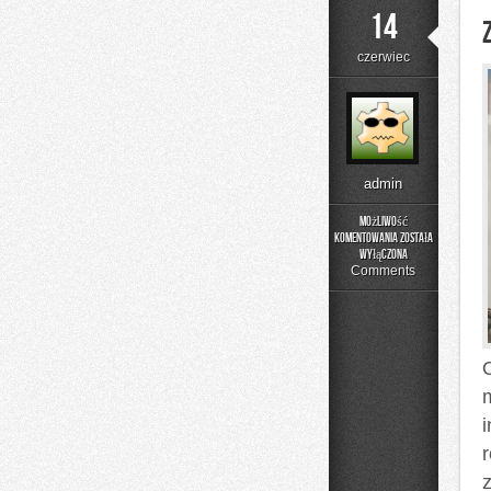
14
czerwiec
admin
Możliwość
komentowania
została
Zapachowe
wyłączona
Inspiracje
Comments
O