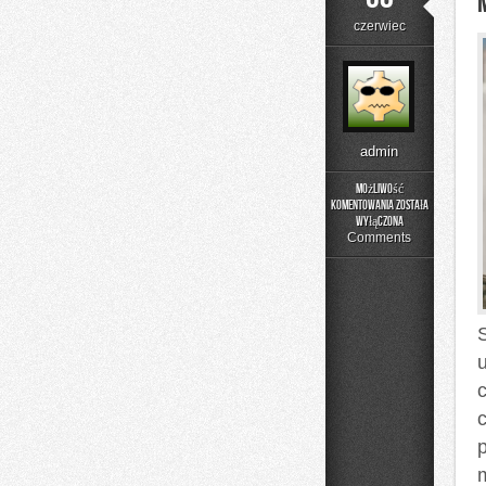
czerwiec
admin
Możliwość
komentowania
została
Menu
wyłączona
i
Comments
Catering