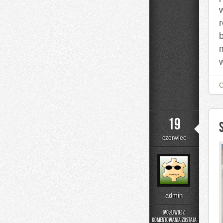
19
czerwiec
admin
Możliwość
komentowania
została