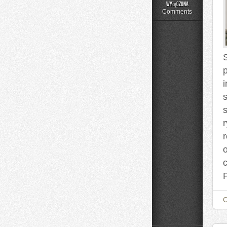
Moda
wyłączona
Plus
Comments
Size
na
Co
Dzień
s