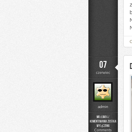
07
czerwiec
admin
Możliwość
komentowania
została
DIY
wyłączona
–
Comments