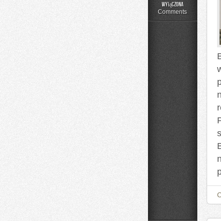
Składniki
wyłączona
pod
Comments
lupą
B
p
s