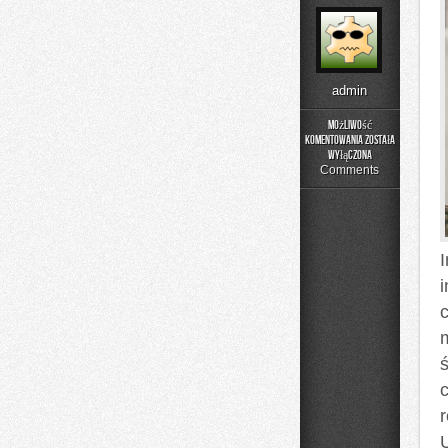
admin
Możliwość
komentowania
została
Poradniki
wyłączona
Użytkownika
Comments