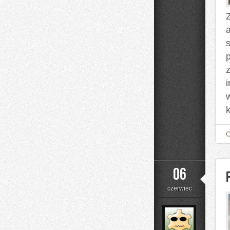
Nalewki
Z
z
k
06
czerwiec