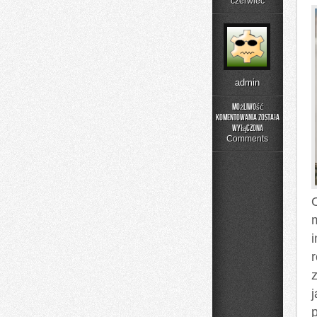
czerwiec
admin
Możliwość
komentowania
została
Zapachowe
wyłączona
Inspiracje
Comments
O