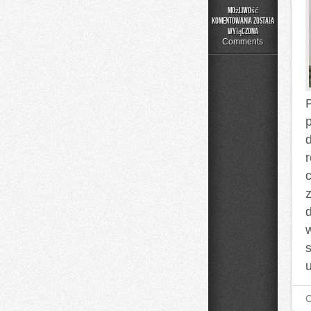
Możliwość
komentowania
została
DIY
wyłączona
–
Comments
Projekty
Krok
po
Kroku