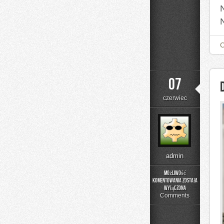
07
czerwiec
admin
Możliwość
komentowania
została
DIY
wyłączona
–
Comments
Domowe
Mieszanki
i