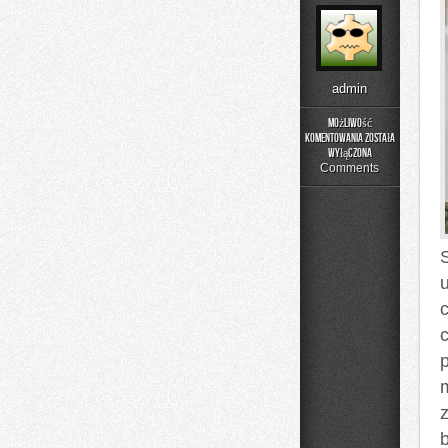
admin
Możliwość
komentowania
została
Menu
wyłączona
i
Comments
Catering