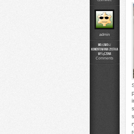
czerwiec
admin
Możliwość
komentowania
została
Moda
wyłączona
Plus
Comments
Size
na
Co
Dzień
s