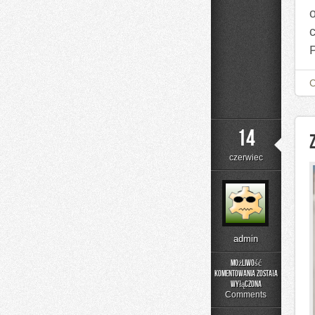
14
czerwiec
admin
Możliwość
komentowania
została
Zapachowe
wyłączona
Inspiracje
Comments