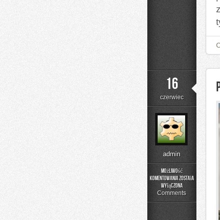
t
16
czerwiec
admin
Możliwość
komentowania
została
Poradniki
wyłączona
Użytkownika
Comments