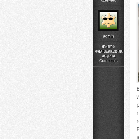
czerwiec
admin
Możliwość
komentowania
została
Składniki
wyłączona
pod
Comments
lupą
B
p
s