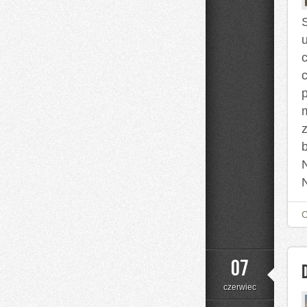
07
czerwiec