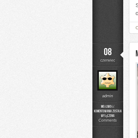
08
czerwiec
admin
Możliwość
komentowania
została
Menu
wyłączona
i
Comments
Catering