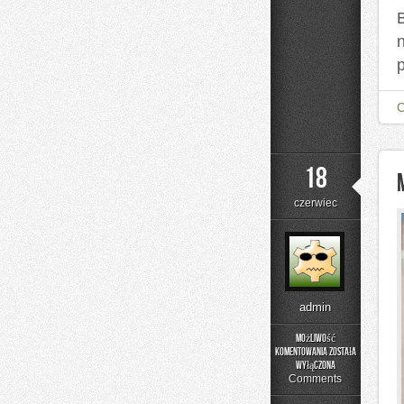
18
czerwiec
admin
Możliwość
komentowania
została
Moda
wyłączona
i
Comments
Uroda