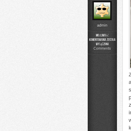
admin
Możliwość
komentowania
została
DIY
wyłączona
–
Comments
Domowe
Mieszanki
i
Nalewki
Z
z
k