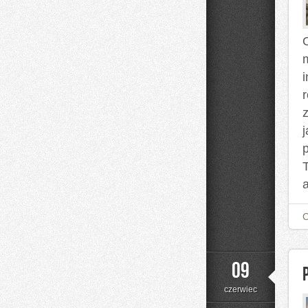
O
a
09
czerwiec