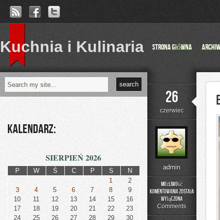
Kuchnia i Kulinaria
Strona główna
Archi
26
czerwiec
Kalendarz:
SIERPIEŃ 2026
admin
P
W
Ś
C
P
S
N
1
2
Możliwość
3
4
5
6
7
8
9
komentowania
została
Edukacja
10
11
12
13
14
15
16
wyłączona
i
Comments
17
18
19
20
21
22
23
Styl
24
25
26
27
28
29
30