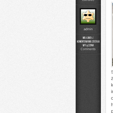
czerwiec
admin
Możliwość
komentowania
została
Czytelnicze
wyłączona
Artykuły
Comments
ż
h