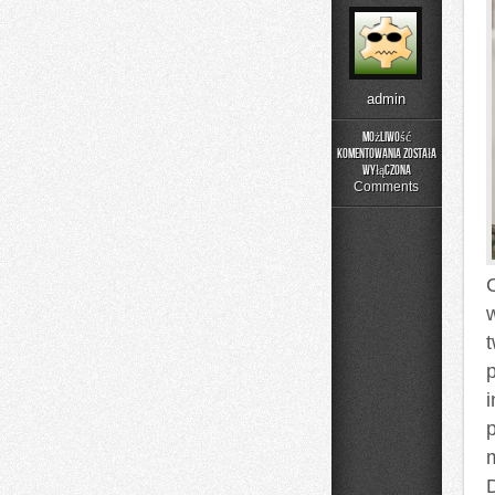
admin
Możliwość
komentowania
została
Kolej
wyłączona
w
Comments
Europie
i