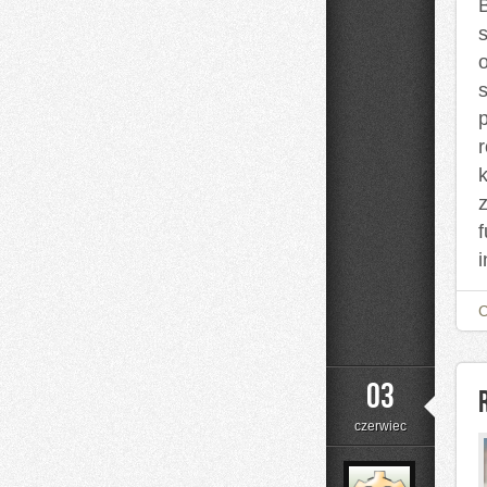
B
03
czerwiec