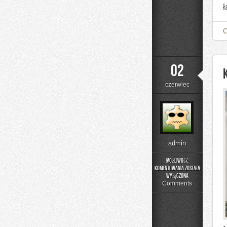
02
czerwiec
admin
Możliwość
komentowania
została
Kolory
wyłączona
i
Comments
materiały