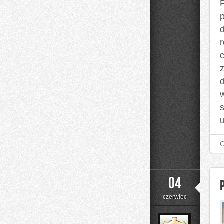
04
czerwiec