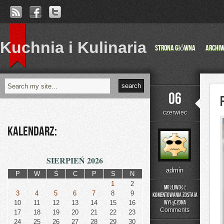
Kuchnia i Kulinaria
Strona główna
Archi
06
czerwiec
Kalendarz:
SIERPIEŃ 2026
admin
P
W
Ś
C
P
S
N
1
2
Możliwość
3
4
5
6
7
8
9
komentowania
została
Fotografia
10
11
12
13
14
15
16
wyłączona
Comments
17
18
19
20
21
22
23
24
25
26
27
28
29
30