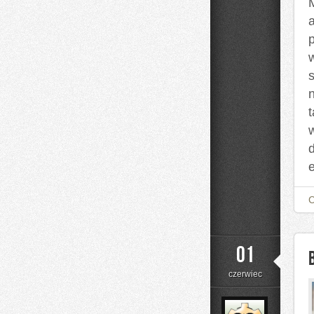
t
01
czerwiec