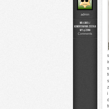
admin
Możliwość
komentowania
została
Rehabilitacja
wyłączona
i
Comments
Fizjoterapia
s
i
d