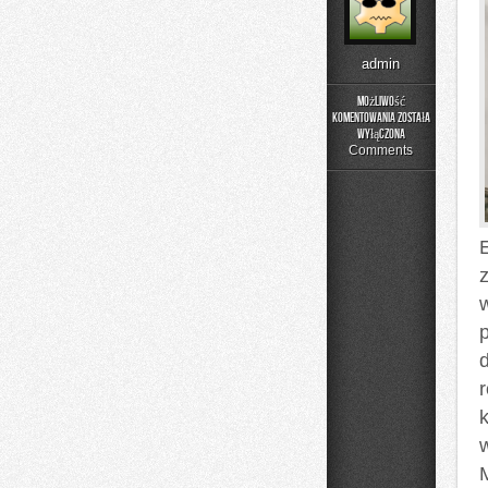
admin
Możliwość
komentowania
została
Buty
wyłączona
sportowe
Comments
r
M