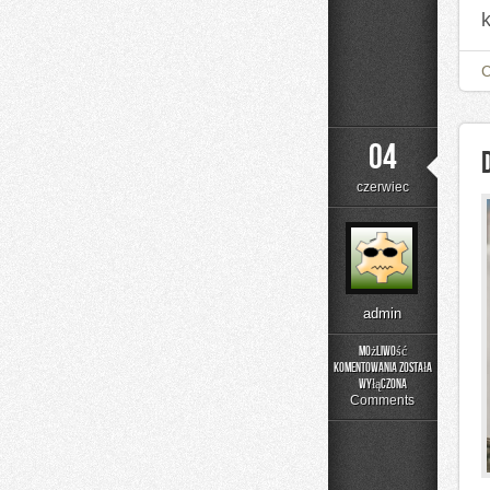
04
czerwiec
admin
Możliwość
komentowania
została
DIY
wyłączona
–
Comments
Projekty
Krok
po
Kroku