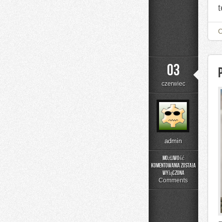
t
03
czerwiec
admin
Możliwość
komentowania
została
Poradnik
wyłączona
Rodzica
Comments