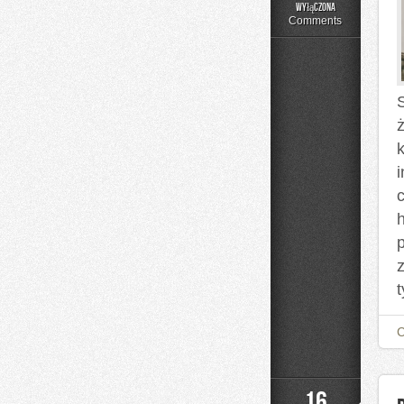
Czytelnicze
wyłączona
Artykuły
Comments
ż
h
t
16