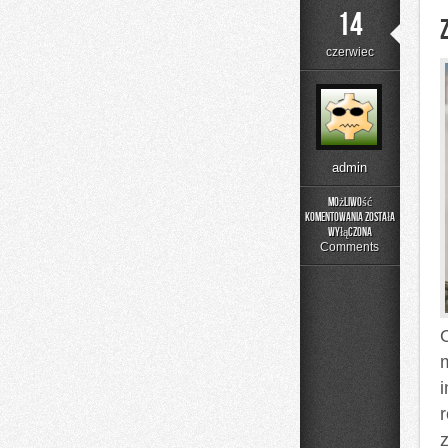
14
czerwiec
admin
Możliwość
komentowania
została
Zapachowe
wyłączona
Inspiracje
Comments
O