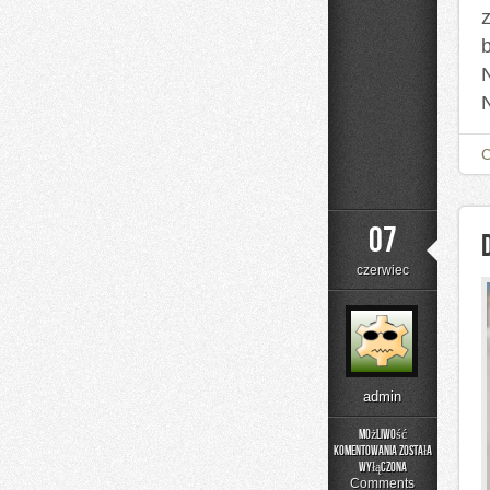
07
czerwiec
admin
Możliwość
komentowania
została
DIY
wyłączona
–
Comments