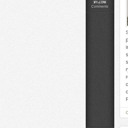
Moda
wyłączona
Plus
Comments
Size
na
Co
Dzień
s