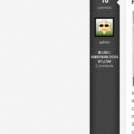
czerwiec
admin
Możliwość
komentowania
została
Poradniki
wyłączona
Użytkownika
Comments