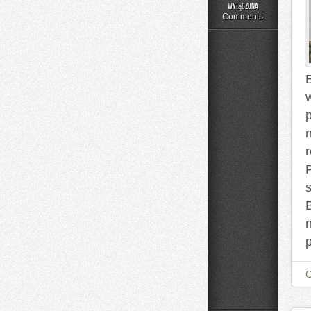
Składniki
wyłączona
pod
Comments
lupą
B
p
s