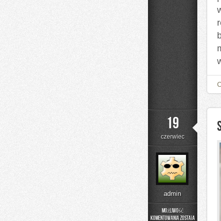
19
czerwiec
admin
Możliwość
komentowania
została