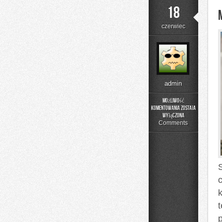
18
czerwiec
admin
Możliwość
komentowania
została
Moda
wyłączona
i
Comments
Uroda