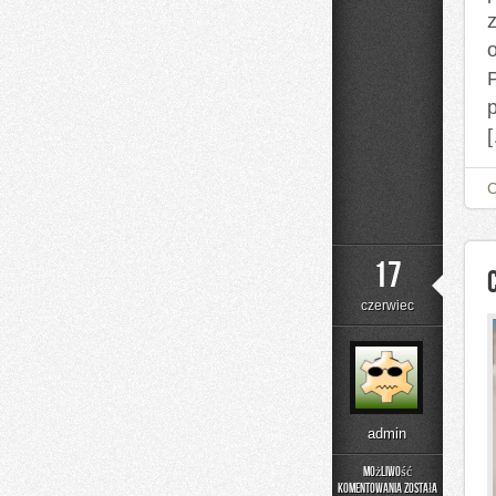
P
17
czerwiec
admin
Możliwość
komentowania
została