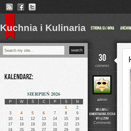
Kuchnia i Kulinaria
Strona główna
Archi
30
czerwiec
Kalendarz:
SIERPIEŃ 2026
admin
P
W
Ś
C
P
S
N
1
2
Możliwość
3
4
5
6
7
8
9
komentowania
została
Historia
10
11
12
13
14
15
16
wyłączona
Przemysłu
Comments
17
18
19
20
21
22
23
24
25
26
27
28
29
30