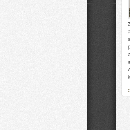
Domowe
Mieszanki
i
Nalewki
Z
z
k