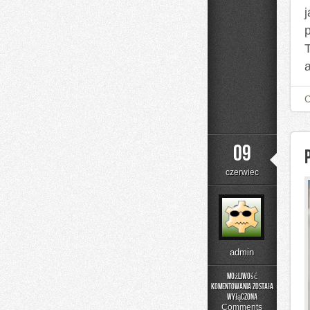
a
09
czerwiec
admin
Możliwość
komentowania
została
Podstawy
wyłączona
Matematyki
Comments