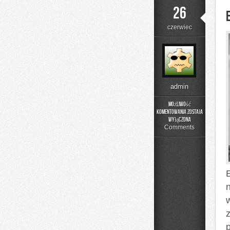
26
czerwiec
admin
Możliwość
komentowania
została
Edukacja
wyłączona
i
Comments
Styl
Życia