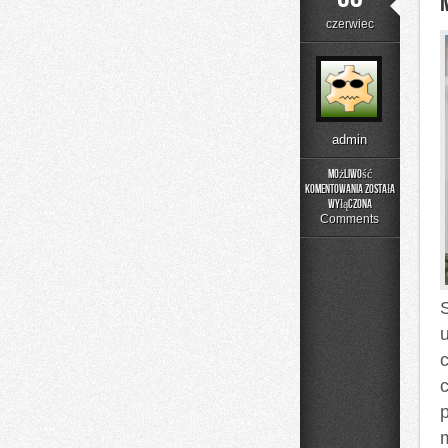
czerwiec
admin
Możliwość
komentowania
została
Menu
wyłączona
i
Comments
Catering