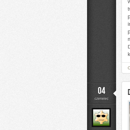
i
04
czerwiec