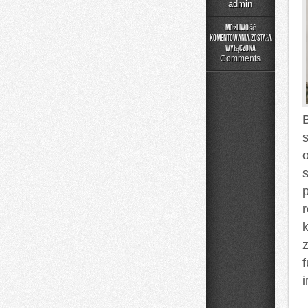
admin
Możliwość
komentowania
została
Poradnik
wyłączona
Rodzica
Comments
B