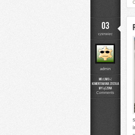
03
czerwiec
admin
Możliwość
komentowania
została
Rehabilitacja
wyłączona
i
Comments
Fizjoterapia