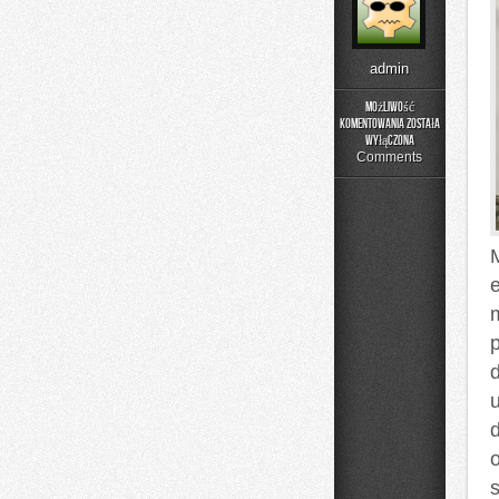
admin
Możliwość
komentowania
została
Fotografia
wyłączona
Comments
e
d
u