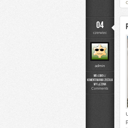
04
czerwiec
admin
Możliwość
komentowania
została
Poradnik
wyłączona
Prania
Comments