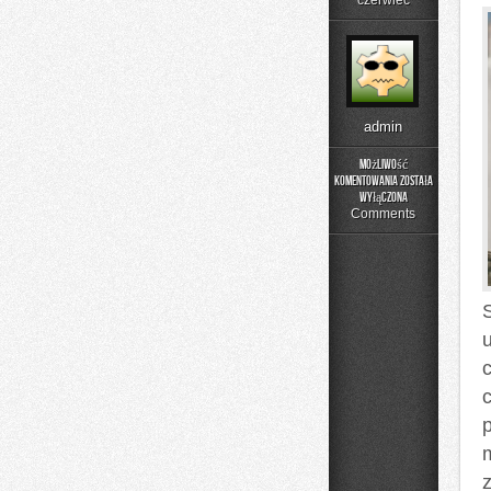
czerwiec
admin
Możliwość
komentowania
została
Menu
wyłączona
i
Comments
Catering