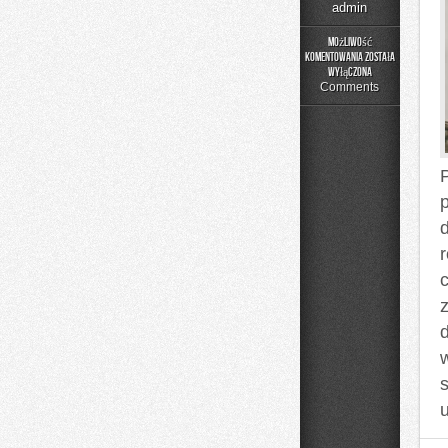
admin
Możliwość
komentowania
została
DIY
wyłączona
–
Comments
Projekty
Krok
po
Kroku