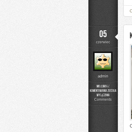
05
czerwiec
admin
Możliwość
komentowania
została
Kolej
wyłączona
w
Comments
Europie