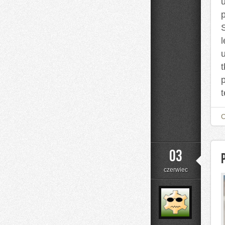
l
t
03
czerwiec