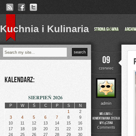
Kuchnia i Kulinaria
Strona główna
Archi
09
czerwiec
Kalendarz:
SIERPIEŃ 2026
admin
P
W
Ś
C
P
S
N
1
2
Możliwość
3
4
5
6
7
8
9
komentowania
została
Podstawy
10
11
12
13
14
15
16
wyłączona
Matematyki
Comments
17
18
19
20
21
22
23
24
25
26
27
28
29
30