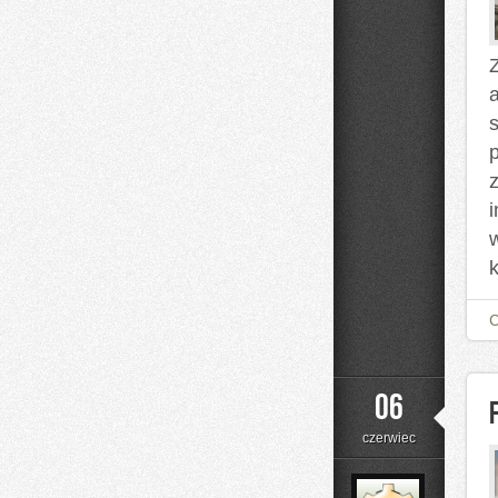
i
Nalewki
Z
z
k
06
czerwiec