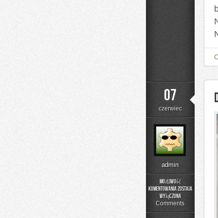
07
czerwiec
admin
Możliwość
komentowania
została
DIY
wyłączona
–
Comments
Domowe
Mieszanki