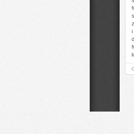
s
i
d