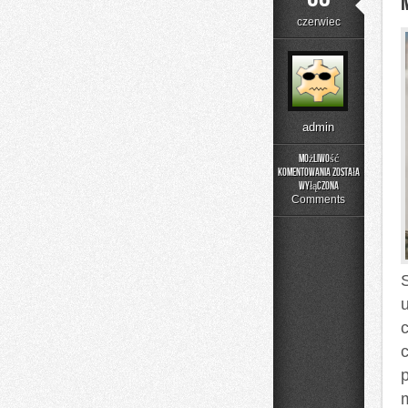
czerwiec
admin
Możliwość
komentowania
została
Menu
wyłączona
i
Comments
Catering