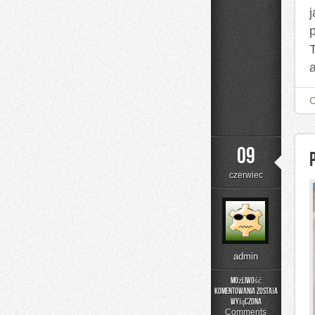
a
09
czerwiec
admin
Możliwość
komentowania
została
Podstawy
wyłączona
Matematyki
Comments