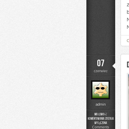
07
czerwiec
admin
Możliwość
komentowania
została
DIY
wyłączona
–
Comments