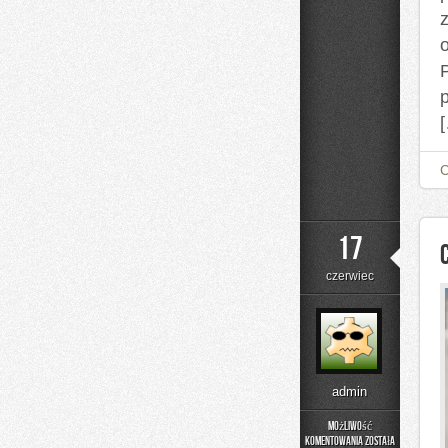
P
17
czerwiec
admin
Możliwość
komentowania
została