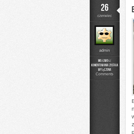
26
czerwiec
admin
Możliwość
komentowania
została
Edukacja
wyłączona
i
Comments
Styl
Życia