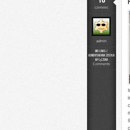
czerwiec
admin
Możliwość
komentowania
została
Poradniki
wyłączona
Użytkownika
Comments