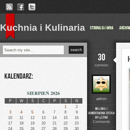
Kuchnia i Kulinaria
Strona główna
Archi
30
czerwiec
Kalendarz:
SIERPIEŃ 2026
admin
P
W
Ś
C
P
S
N
1
2
Możliwość
3
4
5
6
7
8
9
komentowania
została
Historia
10
11
12
13
14
15
16
wyłączona
Przemysłu
Comments
17
18
19
20
21
22
23
24
25
26
27
28
29
30