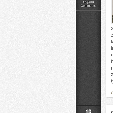
Czytelnicze
wyłączona
Artykuły
Comments
ż
h
t
16