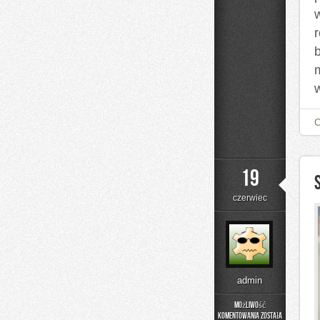
19
czerwiec
admin
Możliwość
komentowania
została