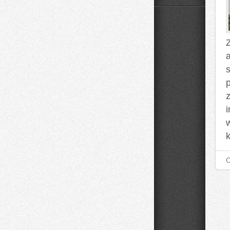
Domowe
Mieszanki
i
Nalewki
Z
z
k