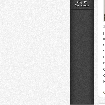
Moda
wyłączona
Plus
Comments
Size
na
Co
Dzień
s