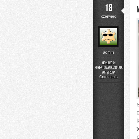
18
czerwiec
admin
Możliwość
komentowania
została
Moda
wyłączona
i
Comments
Uroda