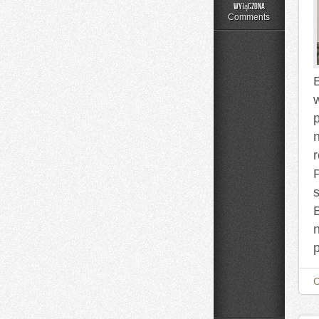
Składniki
wyłączona
pod
Comments
lupą
B
p
s