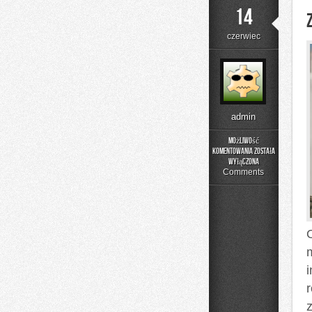
14
czerwiec
admin
Możliwość
komentowania
została
Zapachowe
wyłączona
Inspiracje
Comments
O