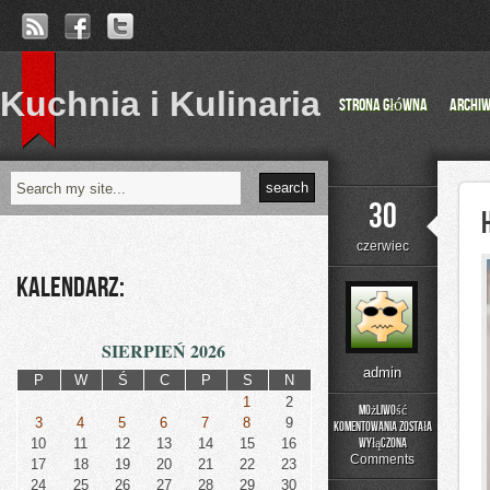
Kuchnia i Kulinaria
Strona główna
Archi
30
czerwiec
Kalendarz:
SIERPIEŃ 2026
admin
P
W
Ś
C
P
S
N
1
2
Możliwość
3
4
5
6
7
8
9
komentowania
została
Historia
10
11
12
13
14
15
16
wyłączona
Przemysłu
Comments
17
18
19
20
21
22
23
24
25
26
27
28
29
30