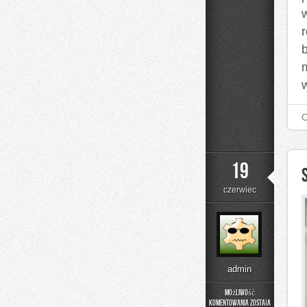
19
czerwiec
admin
Możliwość
komentowania
została