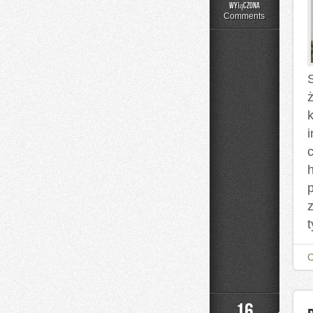
Czytelnicze
wyłączona
Artykuły
Comments
ż
h
t
16