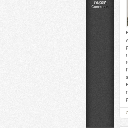
Składniki
wyłączona
pod
Comments
lupą
B
p
s