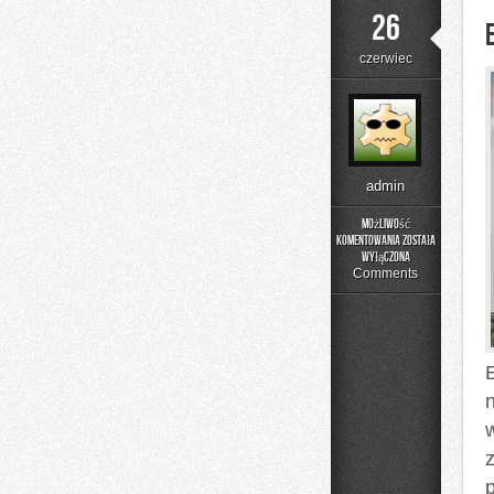
26
czerwiec
admin
Możliwość
komentowania
została
Edukacja
wyłączona
i
Comments
Styl
Życia