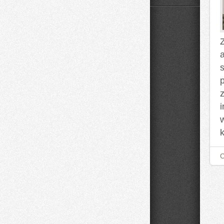
Domowe
Mieszanki
i
Nalewki
Z
z
k