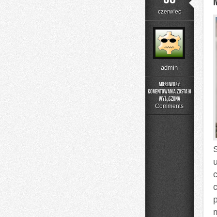
czerwiec
admin
Możliwość
komentowania
została
Menu
wyłączona
i
Comments
Catering