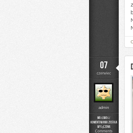
07
czerwiec
admin
Możliwość
komentowania
została
DIY
wyłączona
–
Comments