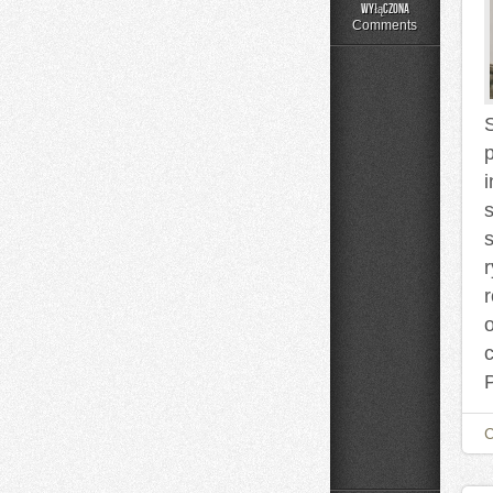
Moda
wyłączona
Plus
Comments
Size
na
Co
Dzień
s