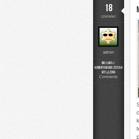
18
czerwiec
admin
Możliwość
komentowania
została
Moda
wyłączona
i
Comments
Uroda