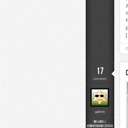
P
17
czerwiec
admin
Możliwość
komentowania
została