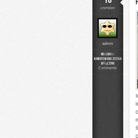
czerwiec
admin
Możliwość
komentowania
została
Poradniki
wyłączona
Użytkownika
Comments