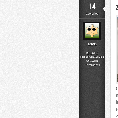
14
czerwiec
admin
Możliwość
komentowania
została
Zapachowe
wyłączona
Inspiracje
Comments
O