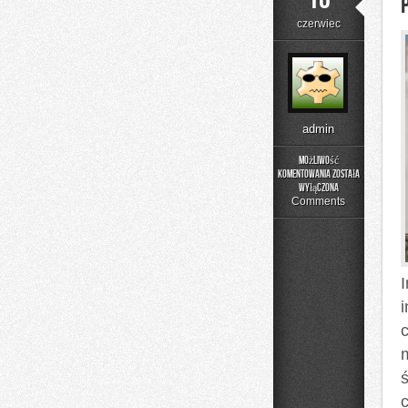
czerwiec
admin
Możliwość
komentowania
została
Poradniki
wyłączona
Użytkownika
Comments