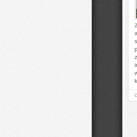
Domowe
Mieszanki
i
Nalewki
Z
z
k