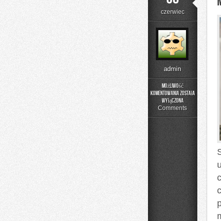
czerwiec
admin
Możliwość
komentowania
została
Menu
wyłączona
i
Comments
Catering