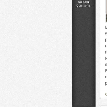
Składniki
wyłączona
pod
Comments
lupą
B
p
s