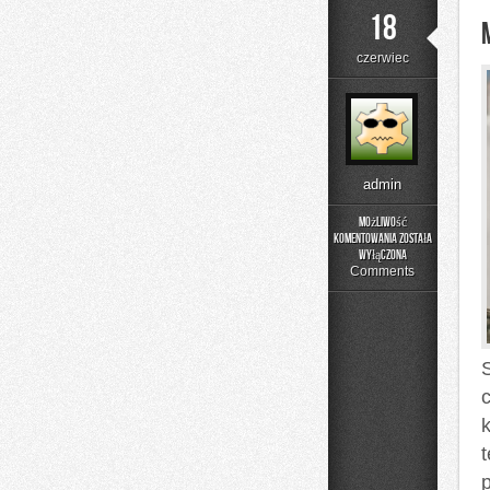
18
czerwiec
admin
Możliwość
komentowania
została
Moda
wyłączona
i
Comments
Uroda