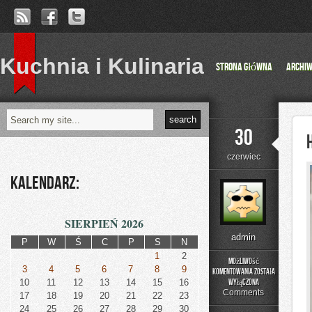
Kuchnia i Kulinaria
Strona główna
Archi
30
czerwiec
Kalendarz:
SIERPIEŃ 2026
admin
P
W
Ś
C
P
S
N
1
2
Możliwość
3
4
5
6
7
8
9
komentowania
została
Historia
10
11
12
13
14
15
16
wyłączona
Przemysłu
Comments
17
18
19
20
21
22
23
24
25
26
27
28
29
30