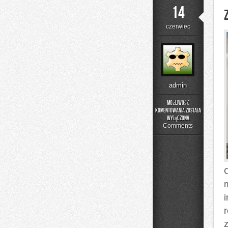
14
czerwiec
admin
Możliwość
komentowania
została
Zapachowe
wyłączona
Inspiracje
Comments
O