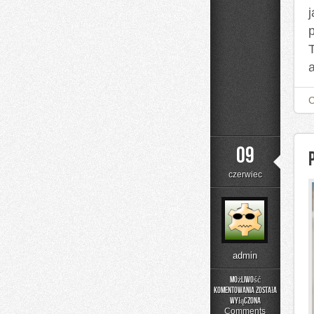
a
09
czerwiec
admin
Możliwość
komentowania
została
Podstawy
wyłączona
Matematyki
Comments