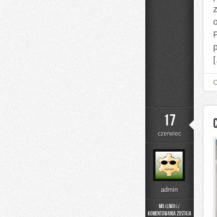
P
17
czerwiec
admin
Możliwość
komentowania
została