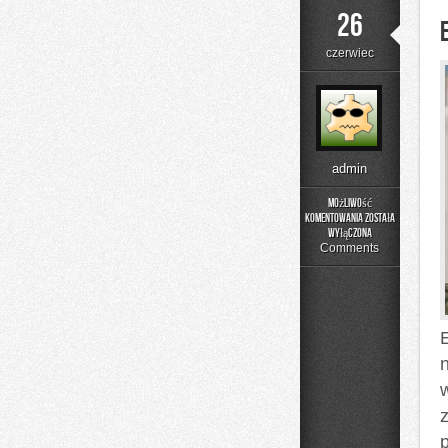
26
czerwiec
admin
Możliwość
komentowania
została
Edukacja
wyłączona
i
Comments
Styl
Życia