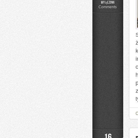
Czytelnicze
wyłączona
Artykuły
Comments
ż
h
t
16