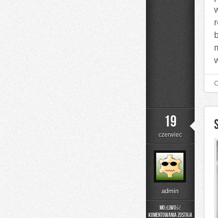
19
czerwiec
admin
Możliwość
komentowania
została