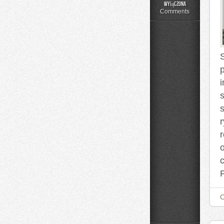
Moda
wyłączona
Plus
Comments
Size
na
Co
Dzień
s