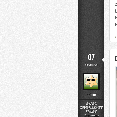
07
czerwiec
admin
Możliwość
komentowania
została
DIY
wyłączona
–
Comments