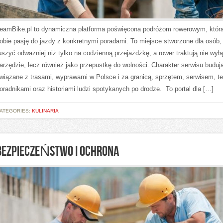
eamBike.pl to dynamiczna platforma poświęcona podróżom rowerowym, która
obie pasję do jazdy z konkretnymi poradami. To miejsce stworzone dla osób,
uszyć odważniej niż tylko na codzienną przejażdżkę, a rower traktują nie wył
arzędzie, lecz również jako przepustkę do wolności. Charakter serwisu buduj
wiązane z trasami, wyprawami w Polsce i za granicą, sprzętem, serwisem, te
oradnikami oraz historiami ludzi spotykanych po drodze. To portal dla […]
ATEGORIES:
KULINARIA
BEZPIECZEŃSTWO I OCHRONA