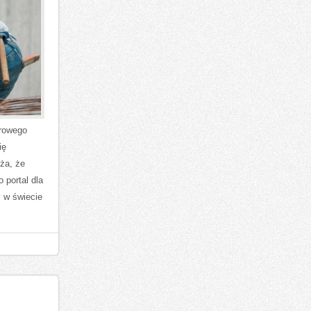
frowego
ię
iża, że
 portal dla
y w świecie