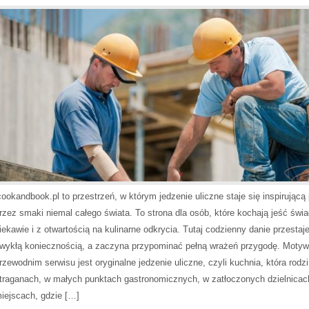
cookandbook.pl to przestrzeń, w którym jedzenie uliczne staje się inspirującą
rzez smaki niemal całego świata. To strona dla osób, które kochają jeść świ
iekawie i z otwartością na kulinarne odkrycia. Tutaj codzienny danie przestaj
wykłą koniecznością, a zaczyna przypominać pełną wrażeń przygodę. Moty
rzewodnim serwisu jest oryginalne jedzenie uliczne, czyli kuchnia, która rodzi
traganach, w małych punktach gastronomicznych, w zatłoczonych dzielnicach
iejscach, gdzie […]