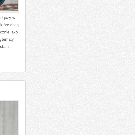
 łączy w
 które chcą
ącznie jako
ą tematy
stami,