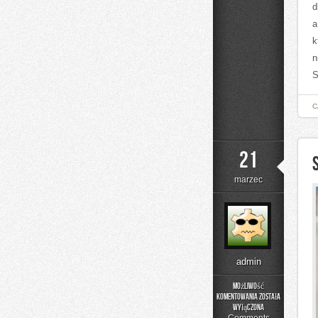
d
a
k
n
S
C
21
marzec
admin
Możliwość
komentowania
została
Sprzęt
wyłączona
Jeździecki