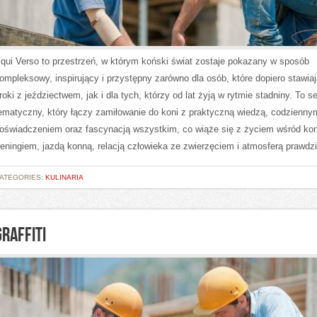
qui Verso to przestrzeń, w którym koński świat zostaje pokazany w sposób
ompleksowy, inspirujący i przystępny zarówno dla osób, które dopiero stawia
roki z jeździectwem, jak i dla tych, którzy od lat żyją w rytmie stadniny. To s
ematyczny, który łączy zamiłowanie do koni z praktyczną wiedzą, codzienny
oświadczeniem oraz fascynacją wszystkim, co wiąże się z życiem wśród kon
reningiem, jazdą konną, relacją człowieka ze zwierzęciem i atmosferą prawdz
ATEGORIES:
KULINARIA
GRAFFITI