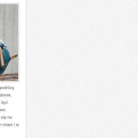
 podróżą
adomie,
e być
wem
 się na
 miast i w