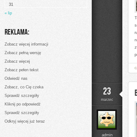
31
« lip
T
s
Reklama:
r
n
Zobacz więcej informacji
z
Zobacz pełną wersję
p
Zobacz więcej
C
Zobacz pełen tekst
Odwiedź nas
Zobacz, co Cię czeka
23
Sprawdź szczegóły
marzec
Kliknij po odpowiedź
Sprawdź szczegóły
Odkryj więcej już teraz
admin