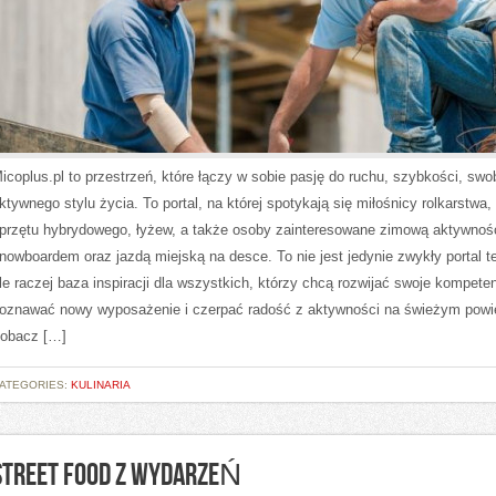
icoplus.pl to przestrzeń, które łączy w sobie pasję do ruchu, szybkości, swo
ktywnego stylu życia. To portal, na której spotykają się miłośnicy rolkarstwa,
przętu hybrydowego, łyżew, a także osoby zainteresowane zimową aktywnoś
nowboardem oraz jazdą miejską na desce. To nie jest jedynie zwykły portal 
le raczej baza inspiracji dla wszystkich, którzy chcą rozwijać swoje kompeten
oznawać nowy wyposażenie i czerpać radość z aktywności na świeżym powie
obacz […]
ATEGORIES:
KULINARIA
STREET FOOD Z WYDARZEŃ