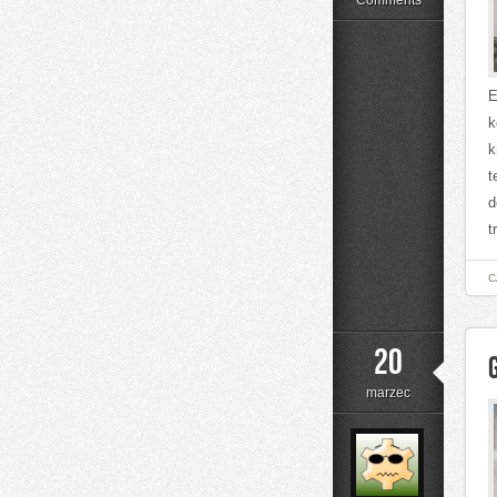
Comments
E
k
k
t
d
t
C
20
marzec