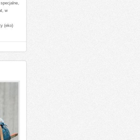
 specjalne,
t, w
y (eko)