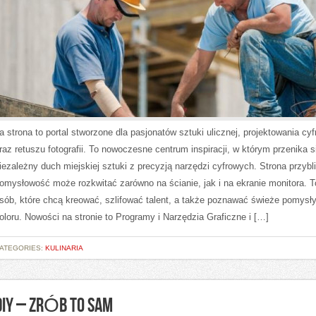
a strona to portal stworzone dla pasjonatów sztuki ulicznej, projektowania cy
raz retuszu fotografii. To nowoczesne centrum inspiracji, w którym przenika s
iezależny duch miejskiej sztuki z precyzją narzędzi cyfrowych. Strona przybl
omysłowość może rozkwitać zarówno na ścianie, jak i na ekranie monitora. To
sób, które chcą kreować, szlifować talent, a także poznawać świeże pomysł
oloru. Nowości na stronie to Programy i Narzędzia Graficzne i […]
ATEGORIES:
KULINARIA
DIY – ZRÓB TO SAM