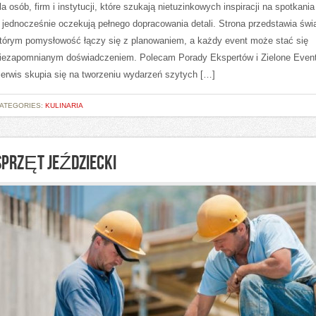
la osób, firm i instytucji, które szukają nietuzinkowych inspiracji na spotkania
 jednocześnie oczekują pełnego dopracowania detali. Strona przedstawia świa
tórym pomysłowość łączy się z planowaniem, a każdy event może stać się
iezapomnianym doświadczeniem. Polecam Porady Ekspertów i Zielone Event
erwis skupia się na tworzeniu wydarzeń szytych […]
ATEGORIES:
KULINARIA
SPRZĘT JEŹDZIECKI