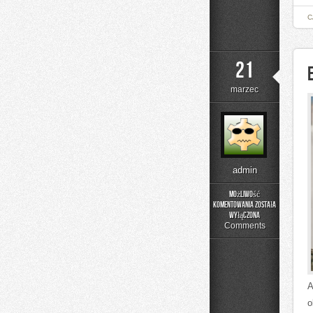
C
21
marzec
admin
Możliwość
komentowania
została
Eventy
wyłączona
Firmowe
Comments
A
o