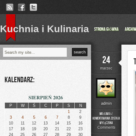
Kuchnia i Kulinaria
Strona główna
Archi
24
marzec
Kalendarz:
SIERPIEŃ 2026
admin
P
W
Ś
C
P
S
N
1
2
Możliwość
3
4
5
6
7
8
9
komentowania
została
Trasy
10
11
12
13
14
15
16
wyłączona
Bikepackingowe
Comments
17
18
19
20
21
22
23
24
25
26
27
28
29
30