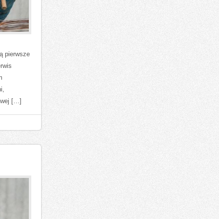
ją pierwsze
erwis
m
i,
iwej […]