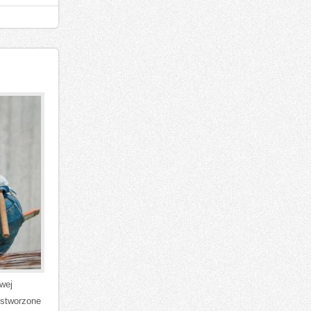
owej
 stworzone