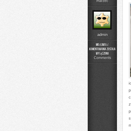
marzec
admin
Możliwość
komentowania
została
Street
wyłączona
Food
Comments
z
Wydarzeń
i
p
c
z
p
s
m