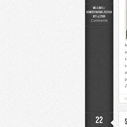
Możliwość
komentowania
została
Bezpieczeństwo
wyłączona
i
Comments
Ochrona
M
a
s
s
a
p
Z
C
22