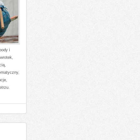
body i
 wrotek,
cią,
tematyczny,
cje,
trzu.