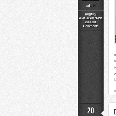
admin
Możliwość
komentowania
została
Graffiti
wyłączona
Comments
T
o
n
p
o
k
C
20