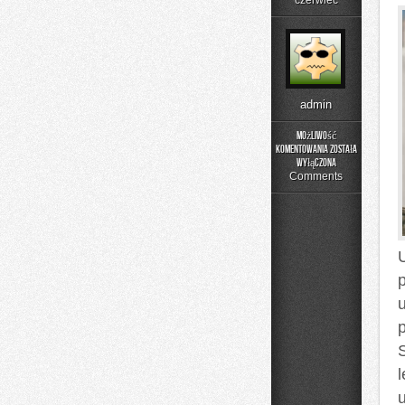
czerwiec
admin
Możliwość
komentowania
została
Poradnik
wyłączona
Prania
Comments
l