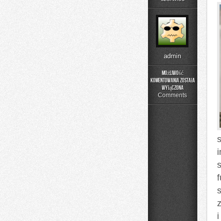
admin
Możliwość
komentowania
została
Rehabilitacja
wyłączona
i
Comments
Fizjoterapia
s
i