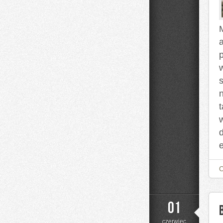
t
01
czerwiec