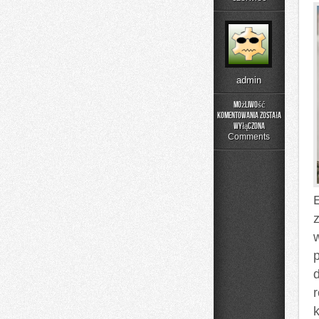
admin
Możliwość
komentowania
została
Buty
wyłączona
sportowe
Comments
r