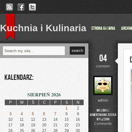
Kuchnia i Kulinaria
Strona główna
Archi
04
czerwiec
Kalendarz:
SIERPIEŃ 2026
admin
P
W
Ś
C
P
S
N
1
2
Możliwość
3
4
5
6
7
8
9
komentowania
została
DIY
10
11
12
13
14
15
16
wyłączona
–
Comments
17
18
19
20
21
22
23
Projekty
24
25
26
27
28
29
30