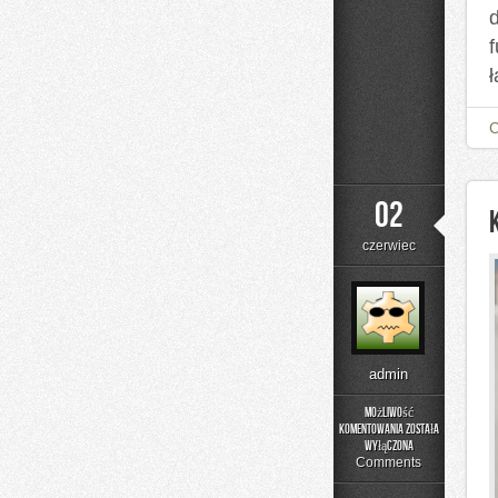
d
02
czerwiec
admin
Możliwość
komentowania
została
Kolory
wyłączona
i
Comments
materiały