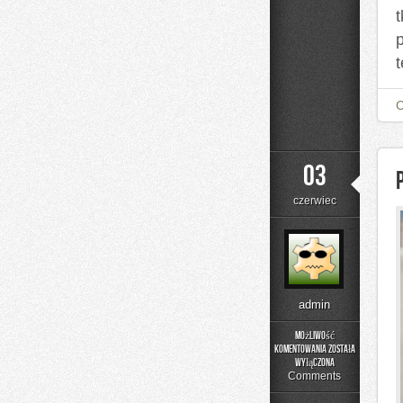
t
03
czerwiec
admin
Możliwość
komentowania
została
Poradnik
wyłączona
Rodzica
Comments