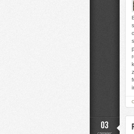
B
03
czerwiec